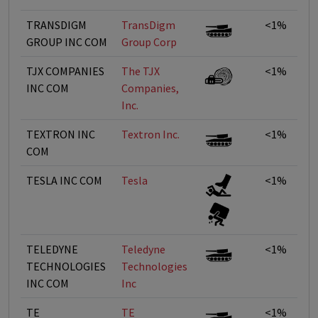
TRANSDIGM
TransDigm
<1%
GROUP INC COM
Group Corp
TJX COMPANIES
The TJX
<1%
INC COM
Companies,
Inc.
TEXTRON INC
Textron Inc.
<1%
COM
TESLA INC COM
Tesla
<1%
TELEDYNE
Teledyne
<1%
TECHNOLOGIES
Technologies
INC COM
Inc
TE
TE
<1%