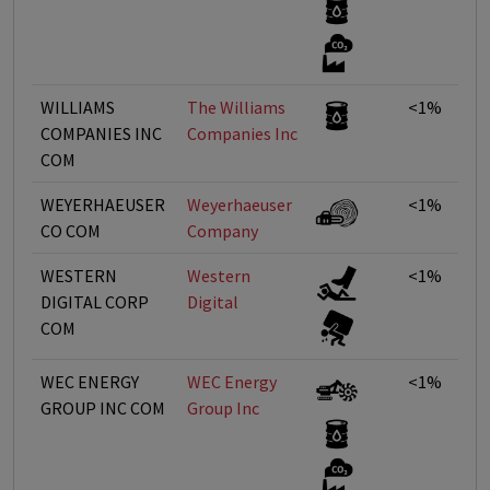
WILLIAMS
The Williams
<1%
COMPANIES INC
Companies Inc
COM
WEYERHAEUSER
Weyerhaeuser
<1%
CO COM
Company
WESTERN
Western
<1%
DIGITAL CORP
Digital
COM
WEC ENERGY
WEC Energy
<1%
GROUP INC COM
Group Inc