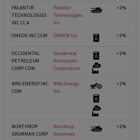
PALANTIR
Palantir
<1%
TECHNOLOGIES
Technologies
INC CL A
Inc
ONEOK INC COM
ONEOK Inc
<1%
OCCIDENTAL
Occidental
<1%
PETROLEUM
Petroleum
CORP COM
Corporation
NRG ENERGY INC
NRG Energy
<1%
COM
Inc
NORTHROP
Northrop
<1%
GRUMMAN CORP
Grumman