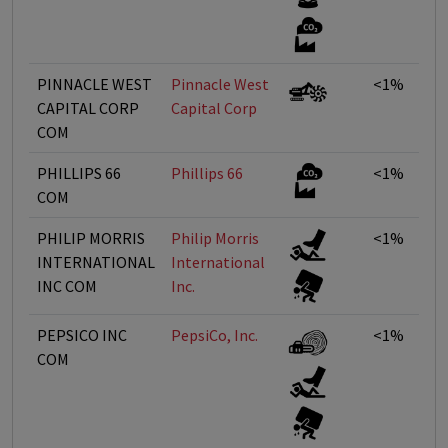
PINNACLE WEST
Pinnacle West
<1%
CAPITAL CORP
Capital Corp
COM
PHILLIPS 66
Phillips 66
<1%
COM
PHILIP MORRIS
Philip Morris
<1%
INTERNATIONAL
International
INC COM
Inc.
PEPSICO INC
PepsiCo, Inc.
<1%
COM