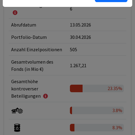
Klassifizierung nach SFDR
6
Abrufdatum
13.05.2026
Portfolio-Datum
30.04.2026
Anzahl Einzelpositionen
505
Gesamtvolumen des
1.267,21
Fonds (in Mio €)
Gesamthöhe
23.35%
kontroverser
Beteiligungen
3.8%
8.3%