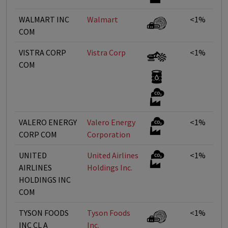
WALMART INC
Walmart
<1%
COM
VISTRA CORP
Vistra Corp
<1%
COM
VALERO ENERGY
Valero Energy
<1%
CORP COM
Corporation
UNITED
United Airlines
<1%
AIRLINES
Holdings Inc.
HOLDINGS INC
COM
TYSON FOODS
Tyson Foods
<1%
INC CL A
Inc.