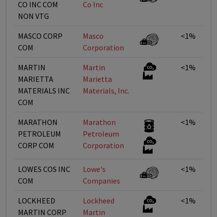
CO INC COM
Co Inc
NON VTG
MASCO CORP
Masco
<1%
COM
Corporation
MARTIN
Martin
<1%
MARIETTA
Marietta
MATERIALS INC
Materials, Inc.
COM
MARATHON
Marathon
<1%
PETROLEUM
Petroleum
CORP COM
Corporation
LOWES COS INC
Lowe's
<1%
COM
Companies
LOCKHEED
Lockheed
<1%
MARTIN CORP
Martin