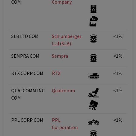
COM
Company
SLB LTD COM
Schlumberger
<1%
Ltd (SLB)
SEMPRA COM
Sempra
<1%
RTX CORP COM
RTX
<1%
QUALCOMM INC
Qualcomm
<1%
COM
PPL CORP COM
PPL
<1%
Corporation