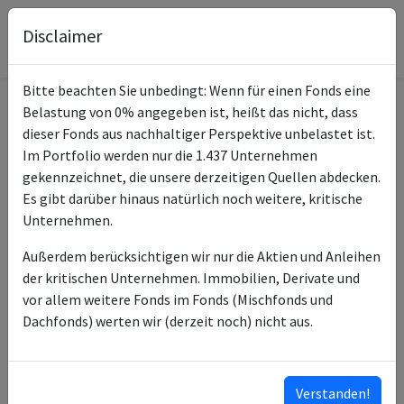
Disclaimer
Bitte beachten Sie unbedingt: Wenn für einen Fonds eine
Belastung von 0% angegeben ist, heißt das nicht, dass
Informationen zum Fonds
dieser Fonds aus nachhaltiger Perspektive unbelastet ist.
Im Portfolio werden nur die 1.437 Unternehmen
Invesco S&P 500 Equal
gekennzeichnet, die unsere derzeitigen Quellen abdecken.
Name
Weight UCITS ETF Acc
Es gibt darüber hinaus natürlich noch weitere, kritische
Unternehmen.
ISIN des Fonds
IE00BNGJJT35
Außerdem berücksichtigen wir nur die Aktien und Anleihen
Typ des Fonds
ETF
der kritischen Unternehmen. Immobilien, Derivate und
vor allem weitere Fonds im Fonds (Mischfonds und
Invesco Investment
Fondsmanagement
Dachfonds) werten wir (derzeit noch) nicht aus.
Management Ltd
Invesco Capital
Anlageberater
Management LLC
Verstanden!