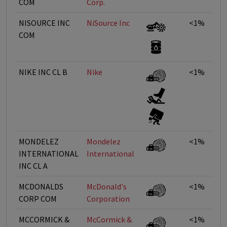
COM
Corp.
NISOURCE INC
NiSource Inc
<1%
COM
NIKE INC CL B
Nike
<1%
MONDELEZ
Mondelez
<1%
INTERNATIONAL
International
INC CL A
MCDONALDS
McDonald's
<1%
CORP COM
Corporation
MCCORMICK &
McCormick &
<1%