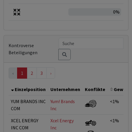
0%
Kontroverse
Beteiligungen
‹
1
2
3
›
Einzelposition
Unternehmen
Konflikte
Gewicht
YUM BRANDS INC
Yum! Brands
<1%
COM
Inc
XCEL ENERGY
Xcel Energy
<1%
INC COM
Inc