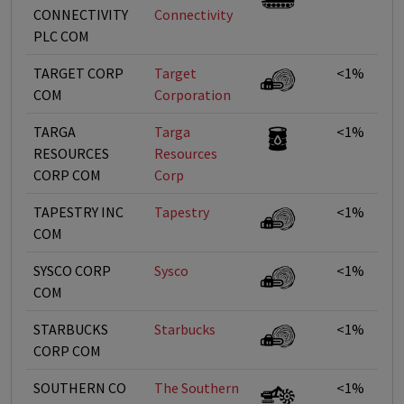
CONNECTIVITY
Connectivity
PLC COM
TARGET CORP
Target
<1%
COM
Corporation
TARGA
Targa
<1%
RESOURCES
Resources
CORP COM
Corp
TAPESTRY INC
Tapestry
<1%
COM
SYSCO CORP
Sysco
<1%
COM
STARBUCKS
Starbucks
<1%
CORP COM
SOUTHERN CO
The Southern
<1%