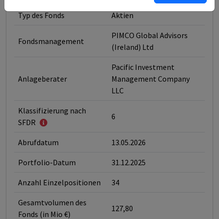
Typ des Fonds
Aktien
PIMCO Global Advisors
Fondsmanagement
(Ireland) Ltd
Pacific Investment
Anlageberater
Management Company
LLC
Klassifizierung nach
6
SFDR
Abrufdatum
13.05.2026
Portfolio-Datum
31.12.2025
Anzahl Einzelpositionen
34
Gesamtvolumen des
127,80
Fonds (in Mio €)