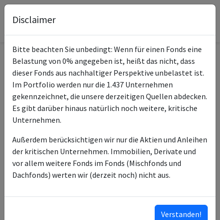
Disclaimer
Bitte beachten Sie unbedingt: Wenn für einen Fonds eine
Belastung von 0% angegeben ist, heißt das nicht, dass
Informationen zum Fonds
dieser Fonds aus nachhaltiger Perspektive unbelastet ist.
Im Portfolio werden nur die 1.437 Unternehmen
PIMCO GIS MLP & Energy
gekennzeichnet, die unsere derzeitigen Quellen abdecken.
Name
Infra E Cl USD Inc
Es gibt darüber hinaus natürlich noch weitere, kritische
Unternehmen.
ISIN des Fonds
IE00BRS5SV26
Außerdem berücksichtigen wir nur die Aktien und Anleihen
ISINs weiterer
IE0009F7VX33
der kritischen Unternehmen. Immobilien, Derivate und
Anteilsklassen
IE00BYWZ7R67
vor allem weitere Fonds im Fonds (Mischfonds und
IE00BRS5SX40
Dachfonds) werten wir (derzeit noch) nicht aus.
IE00BRS5SW33
IE00BRS5T311
…
Verstanden!
ISINs ausklappen