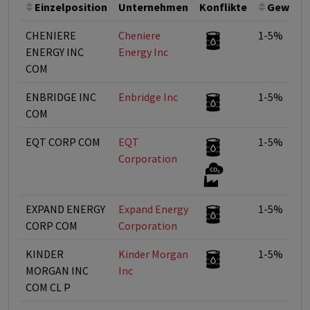
Einzelposition
Unternehmen
Konflikte
Gewicht
CHENIERE
Cheniere
1-5%
ENERGY INC
Energy Inc
COM
ENBRIDGE INC
Enbridge Inc
1-5%
COM
EQT CORP COM
EQT
1-5%
Corporation
EXPAND ENERGY
Expand Energy
1-5%
CORP COM
Corporation
KINDER
Kinder Morgan
1-5%
MORGAN INC
Inc
COM CL P