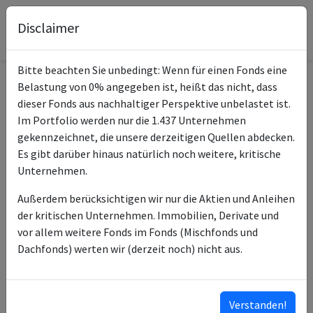
Disclaimer
Bitte beachten Sie unbedingt: Wenn für einen Fonds eine
Belastung von 0% angegeben ist, heißt das nicht, dass
Informationen zum Fonds
dieser Fonds aus nachhaltiger Perspektive unbelastet ist.
Im Portfolio werden nur die 1.437 Unternehmen
Lacuna - Lacuna Global
gekennzeichnet, die unsere derzeitigen Quellen abdecken.
Name
Health Plus P
Es gibt darüber hinaus natürlich noch weitere, kritische
Unternehmen.
ISIN des Fonds
LU0247050130
Außerdem berücksichtigen wir nur die Aktien und Anleihen
ISINs weiterer
LU0637847533
der kritischen Unternehmen. Immobilien, Derivate und
Anteilsklassen
vor allem weitere Fonds im Fonds (Mischfonds und
Dachfonds) werten wir (derzeit noch) nicht aus.
Typ des Fonds
Aktien
Hauck & Aufhaeuser
Fondsmanagement
Fund Services SA
Verstanden!