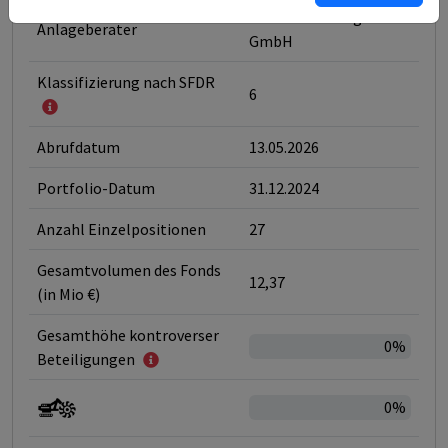
Lacuna Vermoegen
Anlageberater
GmbH
Klassifizierung nach SFDR
6
Abrufdatum
13.05.2026
Portfolio-Datum
31.12.2024
Anzahl Einzelpositionen
27
Gesamtvolumen des Fonds
12,37
(in Mio €)
Gesamthöhe kontroverser
0%
Beteiligungen
0%