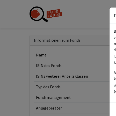
D
B
v
Informationen zum Fonds
n
d
Name
Q
k
ISIN des Fonds
A
ISINs weiterer Anteilsklassen
k
w
Typ des Fonds
(
Fondsmanagement
Anlageberater