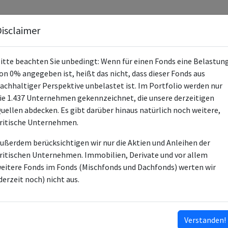
Fonds
Unternehmen
Hintergrund
Methodik
Blog
S
isclaimer
itte beachten Sie unbedingt: Wenn für einen Fonds eine Belastun
on 0% angegeben ist, heißt das nicht, dass dieser Fonds aus
achhaltiger Perspektive unbelastet ist. Im Portfolio werden nur
ie 1.437 Unternehmen gekennzeichnet, die unsere derzeitigen
HAL Umbrella - HAL Global Bond Op
uellen abdecken. Es gibt darüber hinaus natürlich noch weitere,
ritische Unternehmen.
LU0328784664
ußerdem berücksichtigen wir nur die Aktien und Anleihen der
LU1532505614
ritischen Unternehmen. Immobilien, Derivate und vor allem
eitere Fonds im Fonds (Mischfonds und Dachfonds) werten wir
Anleihen
derzeit noch) nicht aus.
Hauck & Aufhaeuser Fund Services S
Lampe Asset Management GmbH
Verstanden!