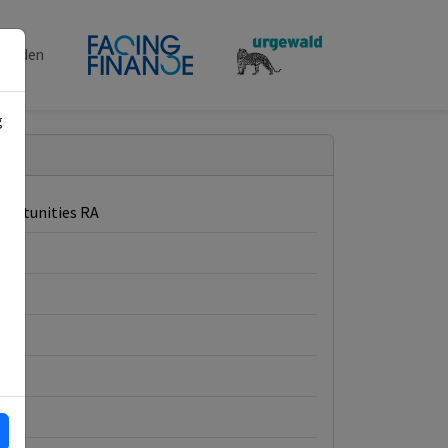
penden
g
portunities RA
A