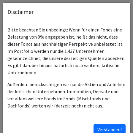
Disclaimer
Bitte beachten Sie unbedingt: Wenn für einen Fonds eine
Belastung von 0% angegeben ist, heißt das nicht, dass
Informationen zum Fonds
dieser Fonds aus nachhaltiger Perspektive unbelastet ist.
Im Portfolio werden nur die 1.437 Unternehmen
Name
BGF China A2 USD
gekennzeichnet, die unsere derzeitigen Quellen abdecken.
Es gibt darüber hinaus natürlich noch weitere, kritische
ISIN des Fonds
LU0359201612
Unternehmen.
ISINs weiterer
LU2533723891
Außerdem berücksichtigen wir nur die Aktien und Anleihen
Anteilsklassen
LU1216661543
der kritischen Unternehmen. Immobilien, Derivate und
LU1244155948
vor allem weitere Fonds im Fonds (Mischfonds und
LU0359201026
Dachfonds) werten wir (derzeit noch) nicht aus.
LU2183145460
…
ISINs ausklappen
Verstanden!