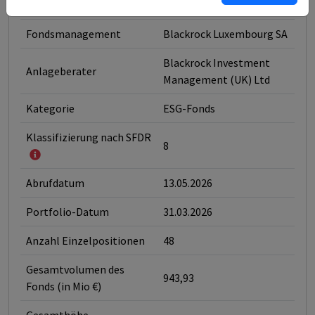
Typ des Fonds
Aktien
Fondsmanagement
Blackrock Luxembourg SA
Blackrock Investment
Anlageberater
Management (UK) Ltd
Kategorie
ESG-Fonds
Klassifizierung nach SFDR
8
Abrufdatum
13.05.2026
Portfolio-Datum
31.03.2026
Anzahl Einzelpositionen
48
Gesamtvolumen des
943,93
Fonds (in Mio €)