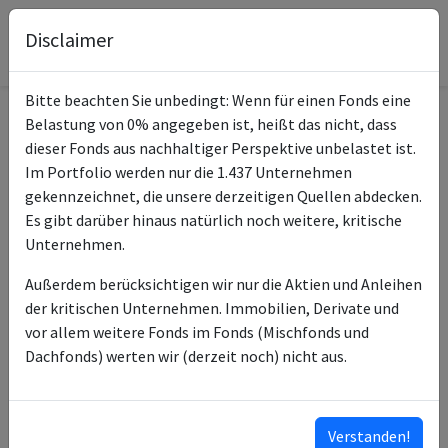
Disclaimer
Bitte beachten Sie unbedingt: Wenn für einen Fonds eine
Belastung von 0% angegeben ist, heißt das nicht, dass
Informationen zum Fonds
dieser Fonds aus nachhaltiger Perspektive unbelastet ist.
Im Portfolio werden nur die 1.437 Unternehmen
Name
XAIA Credit Basis (I)
gekennzeichnet, die unsere derzeitigen Quellen abdecken.
Es gibt darüber hinaus natürlich noch weitere, kritische
ISIN des Fonds
LU0418282934
Unternehmen.
ISINs weiterer
LU0946790523
Außerdem berücksichtigen wir nur die Aktien und Anleihen
Anteilsklassen
der kritischen Unternehmen. Immobilien, Derivate und
vor allem weitere Fonds im Fonds (Mischfonds und
Typ des Fonds
Anleihen
Dachfonds) werten wir (derzeit noch) nicht aus.
Universal Investment
Fondsmanagement
Luxembourg SA
Verstanden!
Anlageberater
Xaia Investment GmbH