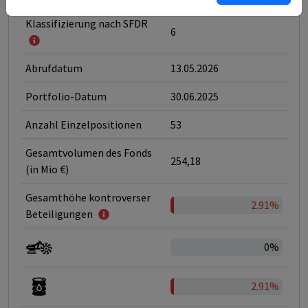
Klassifizierung nach SFDR
6
Abrufdatum
13.05.2026
Portfolio-Datum
30.06.2025
Anzahl Einzelpositionen
53
Gesamtvolumen des Fonds
254,18
(in Mio €)
Gesamthöhe kontroverser
2.91%
Beteiligungen
0%
2.91%