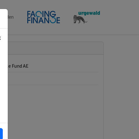
penden
g
nable Fund AE