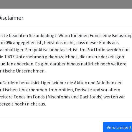
Fonds
Unternehmen
Hintergrund
Methodik
Blog
S
isclaimer
itte beachten Sie unbedingt: Wenn für einen Fonds eine Belastun
on 0% angegeben ist, heißt das nicht, dass dieser Fonds aus
achhaltiger Perspektive unbelastet ist. Im Portfolio werden nur
ie 1.437 Unternehmen gekennzeichnet, die unsere derzeitigen
FISCH Convertible Global Sustai
uellen abdecken. Es gibt darüber hinaus natürlich noch weitere,
ritische Unternehmen.
LU0428953425
ußerdem berücksichtigen wir nur die Aktien und Anleihen der
LU0428953342
ritischen Unternehmen. Immobilien, Derivate und vor allem
LU0445341935
eitere Fonds im Fonds (Mischfonds und Dachfonds) werten wir
LU1130246314
derzeit noch) nicht aus.
LU1130246405
LU1130246231
…
Verstanden!
ISINs ausklappen