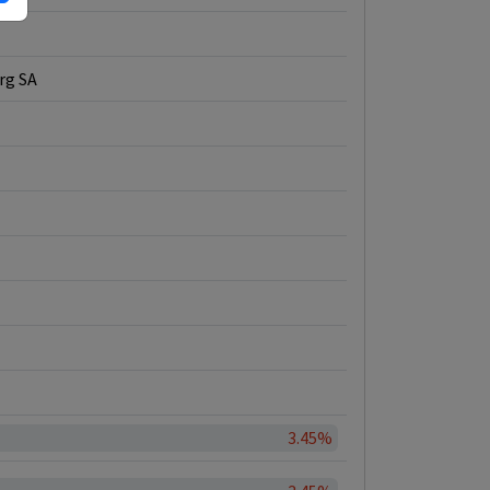
rg SA
3.45%