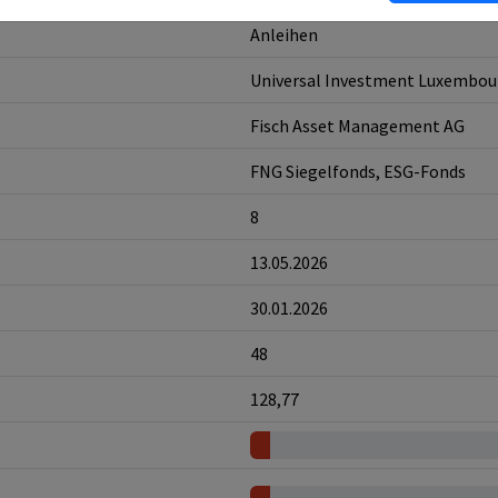
Anleihen
Universal Investment Luxembou
Fisch Asset Management AG
FNG Siegelfonds, ESG-Fonds
8
13.05.2026
30.01.2026
48
128,77