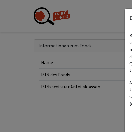
D
B
v
Informationen zum Fonds
n
d
Name
Q
k
ISIN des Fonds
A
ISINs weiterer Anteilsklassen
k
w
(