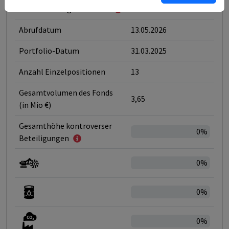
Klassifizierung nach SFDR
6
Abrufdatum
13.05.2026
Portfolio-Datum
31.03.2025
Anzahl Einzelpositionen
13
Gesamtvolumen des Fonds
3,65
(in Mio €)
Gesamthöhe kontroverser
0%
Beteiligungen
0%
0%
0%