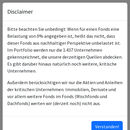
Disclaimer
Bitte beachten Sie unbedingt: Wenn für einen Fonds eine
Belastung von 0% angegeben ist, heißt das nicht, dass
Informationen zum Fonds
dieser Fonds aus nachhaltiger Perspektive unbelastet ist.
Im Portfolio werden nur die 1.437 Unternehmen
UniProfiAnlage (2025)
gekennzeichnet, die unsere derzeitigen Quellen abdecken.
Name
Acc
Es gibt darüber hinaus natürlich noch weitere, kritische
Unternehmen.
ISIN des Fonds
LU0430014349
Außerdem berücksichtigen wir nur die Aktien und Anleihen
Typ des Fonds
Mischfonds
der kritischen Unternehmen. Immobilien, Derivate und
vor allem weitere Fonds im Fonds (Mischfonds und
Union Investment
Fondsmanagement
Dachfonds) werten wir (derzeit noch) nicht aus.
Luxembourg SA
Union Investment
Anlageberater
Luxembourg SA
Verstanden!