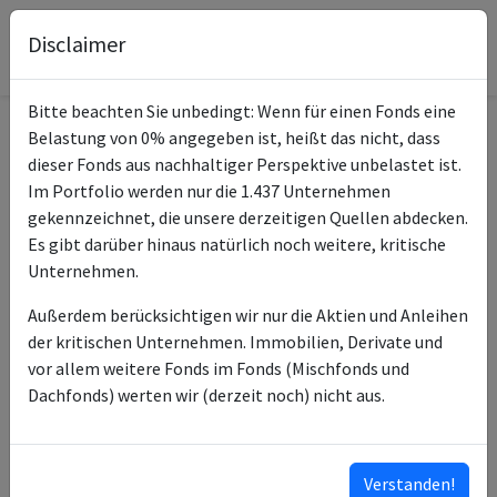
Disclaimer
Bitte beachten Sie unbedingt: Wenn für einen Fonds eine
Belastung von 0% angegeben ist, heißt das nicht, dass
Informationen zum Fonds
dieser Fonds aus nachhaltiger Perspektive unbelastet ist.
Im Portfolio werden nur die 1.437 Unternehmen
DWS Invest Global Real
gekennzeichnet, die unsere derzeitigen Quellen abdecken.
Name
Estate Sec USD LC
Es gibt darüber hinaus natürlich noch weitere, kritische
Unternehmen.
ISIN des Fonds
LU0507268869
Außerdem berücksichtigen wir nur die Aktien und Anleihen
ISINs weiterer
LU1212621004
der kritischen Unternehmen. Immobilien, Derivate und
Anteilsklassen
LU1316036224
vor allem weitere Fonds im Fonds (Mischfonds und
LU1316036653
Dachfonds) werten wir (derzeit noch) nicht aus.
LU1663931753
LU2138677336
…
Verstanden!
ISINs ausklappen