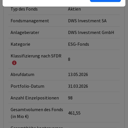
Typ des Fonds
Aktien
Fondsmanagement
DWS Investment SA
Anlageberater
DWS Investment GmbH
Kategorie
ESG-Fonds
Klassifizierung nach SFDR
8
Abrufdatum
13.05.2026
Portfolio-Datum
31.03.2026
Anzahl Einzelpositionen
98
Gesamtvolumen des Fonds
461,55
(in Mio €)