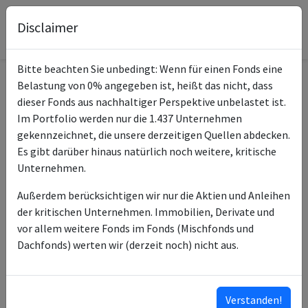
Disclaimer
Bitte beachten Sie unbedingt: Wenn für einen Fonds eine
Belastung von 0% angegeben ist, heißt das nicht, dass
Informationen zum Fonds
dieser Fonds aus nachhaltiger Perspektive unbelastet ist.
Im Portfolio werden nur die 1.437 Unternehmen
Nordea 1 - European
gekennzeichnet, die unsere derzeitigen Quellen abdecken.
Name
Financial Debt BP EUR
Es gibt darüber hinaus natürlich noch weitere, kritische
Unternehmen.
ISIN des Fonds
LU0772944145
Außerdem berücksichtigen wir nur die Aktien und Anleihen
ISINs weiterer
LU0772945464
der kritischen Unternehmen. Immobilien, Derivate und
Anteilsklassen
LU2842083581
vor allem weitere Fonds im Fonds (Mischfonds und
LU2097678309
Dachfonds) werten wir (derzeit noch) nicht aus.
LU0772942529
LU3187751501
…
Verstanden!
ISINs ausklappen