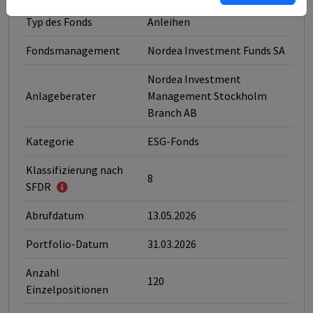
Typ des Fonds
Anleihen
Fondsmanagement
Nordea Investment Funds SA
Nordea Investment
Anlageberater
Management Stockholm
Branch AB
Kategorie
ESG-Fonds
Klassifizierung nach
8
SFDR
Abrufdatum
13.05.2026
Portfolio-Datum
31.03.2026
Anzahl
120
Einzelpositionen