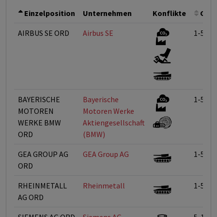
Einzelposition
Unternehmen
Konflikte
Gewi
AIRBUS SE ORD
Airbus SE
1-5%
BAYERISCHE
Bayerische
1-5%
MOTOREN
Motoren Werke
WERKE BMW
Aktiengesellschaft
ORD
(BMW)
GEA GROUP AG
GEA Group AG
1-5%
ORD
RHEINMETALL
Rheinmetall
1-5%
AG ORD