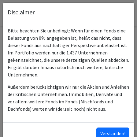
Disclaimer
Bitte beachten Sie unbedingt: Wenn für einen Fonds eine
Belastung von 0% angegeben ist, heißt das nicht, dass
Informationen zum Fonds
dieser Fonds aus nachhaltiger Perspektive unbelastet ist.
Im Portfolio werden nur die 1.437 Unternehmen
UBS Lux Equity SICAV
gekennzeichnet, die unsere derzeitigen Quellen abdecken.
Name
German Oppty EUR Pa
Es gibt darüber hinaus natürlich noch weitere, kritische
Unternehmen.
ISIN des Fonds
LU0775052292
Außerdem berücksichtigen wir nur die Aktien und Anleihen
ISINs weiterer
LU0783236630
der kritischen Unternehmen. Immobilien, Derivate und
Anteilsklassen
LU0775053266
vor allem weitere Fonds im Fonds (Mischfonds und
LU0797316337
Dachfonds) werten wir (derzeit noch) nicht aus.
LU1240785714
LU1240785805
…
Verstanden!
ISINs ausklappen