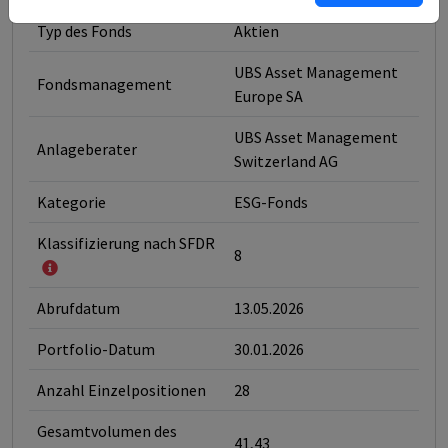
Typ des Fonds
Aktien
UBS Asset Management
Fondsmanagement
Europe SA
UBS Asset Management
Anlageberater
Switzerland AG
Kategorie
ESG-Fonds
Klassifizierung nach SFDR
8
Abrufdatum
13.05.2026
Portfolio-Datum
30.01.2026
Anzahl Einzelpositionen
28
Gesamtvolumen des
41,43