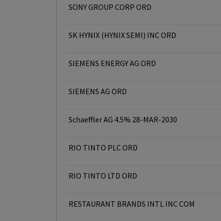
SONY GROUP CORP ORD
SK HYNIX (HYNIX SEMI) INC ORD
SIEMENS ENERGY AG ORD
SIEMENS AG ORD
Schaeffler AG 4.5% 28-MAR-2030
RIO TINTO PLC ORD
RIO TINTO LTD ORD
RESTAURANT BRANDS INTL INC COM