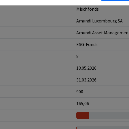
Mischfonds
Amundi Luxembourg SA
Amundi Asset Managemen
ESG-Fonds
8
13.05.2026
31.03.2026
900
165,06