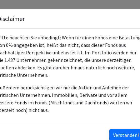
Fonds
Unternehmen
Hintergrund
Methodik
Blog
S
isclaimer
itte beachten Sie unbedingt: Wenn für einen Fonds eine Belastun
on 0% angegeben ist, heißt das nicht, dass dieser Fonds aus
achhaltiger Perspektive unbelastet ist. Im Portfolio werden nur
ie 1.437 Unternehmen gekennzeichnet, die unsere derzeitigen
Amundi Funds Multi-Asset 
uellen abdecken. Es gibt darüber hinaus natürlich noch weitere,
ritische Unternehmen.
LU0907915168
ußerdem berücksichtigen wir nur die Aktien und Anleihen der
LU1327398464
ritischen Unternehmen. Immobilien, Derivate und vor allem
LU0907914864
eitere Fonds im Fonds (Mischfonds und Dachfonds) werten wir
LU0907914948
derzeit noch) nicht aus.
LU0907915085
LU2762361561
…
Verstanden!
ISINs ausklappen