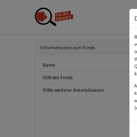
D
B
v
Informationen zum Fonds
n
d
Name
Q
k
ISIN des Fonds
A
ISINs weiterer Anteilsklassen
k
w
(