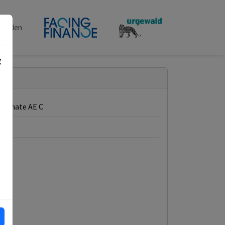
penden
g
Climate AE C