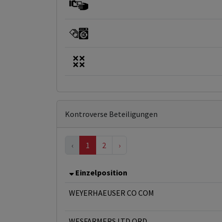
Kontroverse Beteiligungen
‹
1
2
›
Einzelposition
WEYERHAEUSER CO COM
WESFARMERS LTD ORD