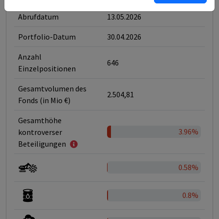
Abrufdatum
13.05.2026
Portfolio-Datum
30.04.2026
Anzahl
646
Einzelpositionen
Gesamtvolumen des
2.504,81
Fonds (in Mio €)
Gesamthöhe
3.96%
kontroverser
Beteiligungen
0.58%
0.8%