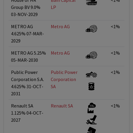
House of HR
Bain Capital
<1%
Group BV 9.0%
LP
03-NOV-2029
METRO AG
Metro AG
<1%
4.625% 07-MAR-
2029
METRO AG 5.25%
Metro AG
<1%
05-MAR-2030
Public Power
Public Power
<1%
Corporation S.A.
Corporation
4.625% 31-OCT-
SA
2031
Renault SA
Renault SA
<1%
1.125% 04-OCT-
2027