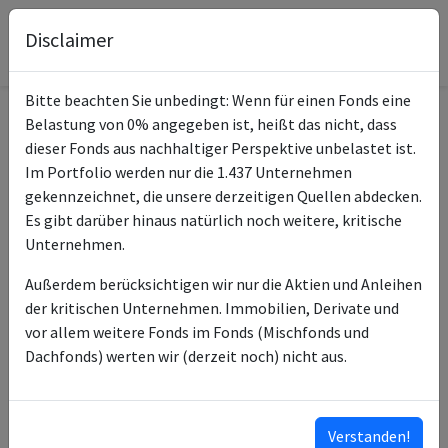
Disclaimer
Bitte beachten Sie unbedingt: Wenn für einen Fonds eine
Belastung von 0% angegeben ist, heißt das nicht, dass
Informationen zum Fonds
dieser Fonds aus nachhaltiger Perspektive unbelastet ist.
Im Portfolio werden nur die 1.437 Unternehmen
Xtrackers II EUR High Yield
gekennzeichnet, die unsere derzeitigen Quellen abdecken.
Name
Corp Bond UCITS ETF 1D
Es gibt darüber hinaus natürlich noch weitere, kritische
Unternehmen.
ISIN des Fonds
LU1109942653
Außerdem berücksichtigen wir nur die Aktien und Anleihen
Typ des Fonds
ETF
der kritischen Unternehmen. Immobilien, Derivate und
vor allem weitere Fonds im Fonds (Mischfonds und
Fondsmanagement
DWS Investment SA
Dachfonds) werten wir (derzeit noch) nicht aus.
Anlageberater
DWS Investment GmbH
Klassifizierung nach
6
Verstanden!
SFDR