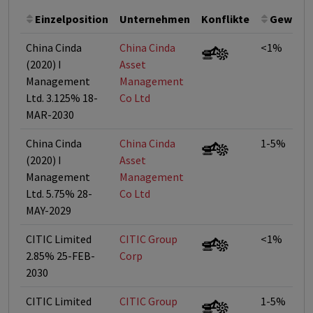
Einzelposition
Unternehmen
Konflikte
Gewicht
China Cinda
China Cinda
<1%
(2020) I
Asset
Management
Management
Ltd. 3.125% 18-
Co Ltd
MAR-2030
China Cinda
China Cinda
1-5%
(2020) I
Asset
Management
Management
Ltd. 5.75% 28-
Co Ltd
MAY-2029
CITIC Limited
CITIC Group
<1%
2.85% 25-FEB-
Corp
2030
CITIC Limited
CITIC Group
1-5%