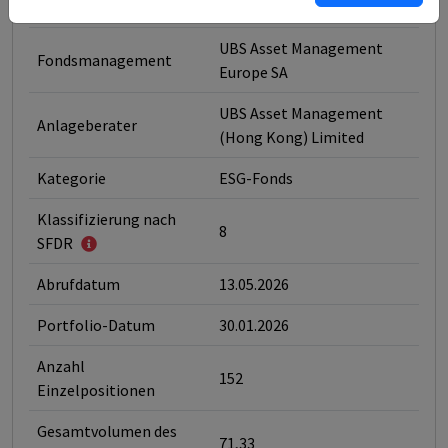
Typ des Fonds
Anleihen
UBS Asset Management
Fondsmanagement
Europe SA
UBS Asset Management
Anlageberater
(Hong Kong) Limited
Kategorie
ESG-Fonds
Klassifizierung nach
8
SFDR
Abrufdatum
13.05.2026
Portfolio-Datum
30.01.2026
Anzahl
152
Einzelpositionen
Gesamtvolumen des
71,33