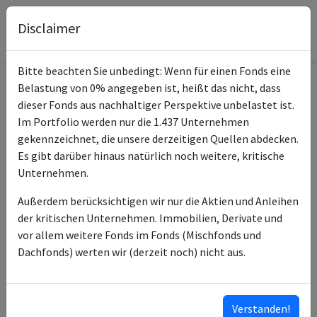
Disclaimer
Bitte beachten Sie unbedingt: Wenn für einen Fonds eine
Belastung von 0% angegeben ist, heißt das nicht, dass
Informationen zum Fonds
dieser Fonds aus nachhaltiger Perspektive unbelastet ist.
Im Portfolio werden nur die 1.437 Unternehmen
UBS (Lux) Bd S-Asian
gekennzeichnet, die unsere derzeitigen Quellen abdecken.
Name
Investment Grade Bd (USD)
Es gibt darüber hinaus natürlich noch weitere, kritische
Pa
Unternehmen.
ISIN des Fonds
LU1377678724
Außerdem berücksichtigen wir nur die Aktien und Anleihen
der kritischen Unternehmen. Immobilien, Derivate und
ISINs weiterer
LU2548501951
vor allem weitere Fonds im Fonds (Mischfonds und
Anteilsklassen
LU2548502090
Dachfonds) werten wir (derzeit noch) nicht aus.
LU1377678567
LU1377216947
LU2883978210
Verstanden!