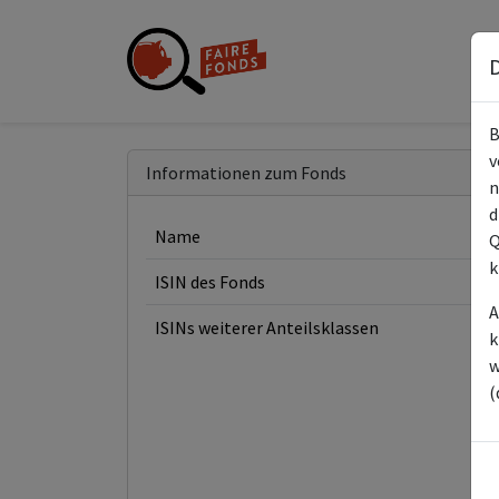
D
B
v
Informationen zum Fonds
n
d
Name
Q
k
ISIN des Fonds
A
ISINs weiterer Anteilsklassen
k
w
(