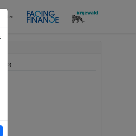
penden
g
 (USD)