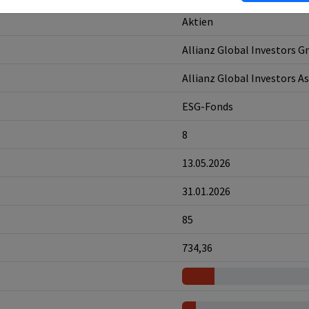
Aktien
Allianz Global Investors 
Allianz Global Investors As
ESG-Fonds
8
13.05.2026
31.01.2026
85
734,36