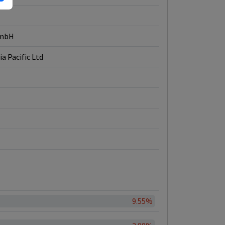
GmbH
ia Pacific Ltd
9.55%