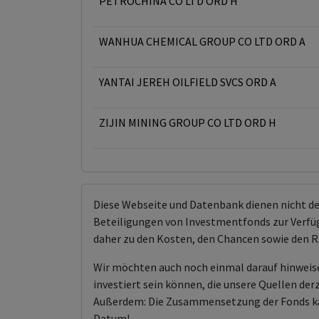
PETROCHINA CO LTD ORD H
WANHUA CHEMICAL GROUP CO LTD ORD A
YANTAI JEREH OILFIELD SVCS ORD A
ZIJIN MINING GROUP CO LTD ORD H
Diese Webseite und Datenbank dienen nicht d
Beteiligungen von Investmentfonds zur Verfügu
daher zu den Kosten, den Chancen sowie den R
Wir möchten auch noch einmal darauf hinweis
investiert sein können, die unsere Quellen der
Außerdem: Die Zusammensetzung der Fonds kann 
Datum!