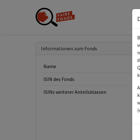
D
B
v
Informationen zum Fonds
n
d
Name
Q
k
ISIN des Fonds
A
ISINs weiterer Anteilsklassen
k
w
(