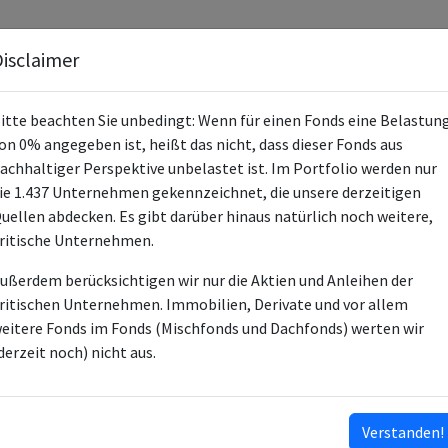
Fonds
Unternehmen
Hintergrund
Methodik
Blog
S
isclaimer
itte beachten Sie unbedingt: Wenn für einen Fonds eine Belastun
on 0% angegeben ist, heißt das nicht, dass dieser Fonds aus
achhaltiger Perspektive unbelastet ist. Im Portfolio werden nur
ie 1.437 Unternehmen gekennzeichnet, die unsere derzeitigen
Allianz Global Floating Rate 
uellen abdecken. Es gibt darüber hinaus natürlich noch weitere,
ritische Unternehmen.
LU1740659690
ußerdem berücksichtigen wir nur die Aktien und Anleihen der
LU1846563374
ritischen Unternehmen. Immobilien, Derivate und vor allem
LU1851368412
eitere Fonds im Fonds (Mischfonds und Dachfonds) werten wir
LU1931925306
derzeit noch) nicht aus.
LU1931925488
LU1934579084
…
Verstanden!
ISINs ausklappen