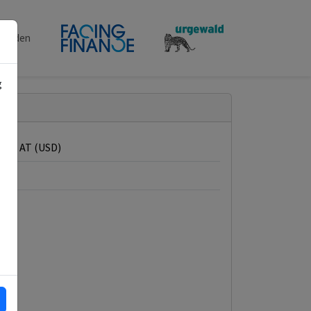
penden
g
Nt + AT (USD)