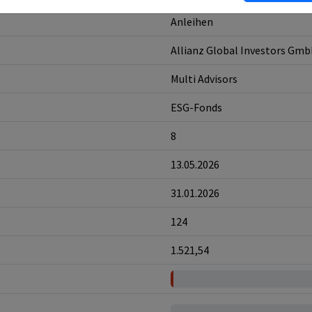
Anleihen
Allianz Global Investors Gm
Multi Advisors
ESG-Fonds
8
13.05.2026
31.01.2026
124
1.521,54