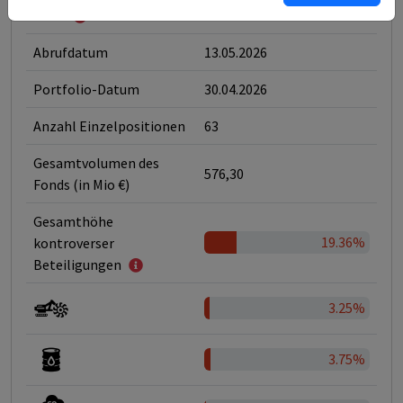
6
SFDR
Abrufdatum
13.05.2026
Portfolio-Datum
30.04.2026
Anzahl Einzelpositionen
63
Gesamtvolumen des
576,30
Fonds (in Mio €)
Gesamthöhe
19.36%
kontroverser
Beteiligungen
3.25%
3.75%