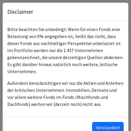
Disclaimer
Bitte beachten Sie unbedingt: Wenn für einen Fonds eine
Belastung von 0% angegeben ist, heißt das nicht, dass
Informationen zum Fonds
dieser Fonds aus nachhaltiger Perspektive unbelastet ist.
Im Portfolio werden nur die 1.437 Unternehmen
Amundi Core MSCI China A
gekennzeichnet, die unsere derzeitigen Quellen abdecken.
Name
Swap UCITS ETF Dist
Es gibt darüber hinaus natürlich noch weitere, kritische
Unternehmen.
ISIN des Fonds
LU2572256746
Außerdem berücksichtigen wir nur die Aktien und Anleihen
Typ des Fonds
ETF
der kritischen Unternehmen. Immobilien, Derivate und
vor allem weitere Fonds im Fonds (Mischfonds und
Fondsmanagement
Amundi Luxembourg SA
Dachfonds) werten wir (derzeit noch) nicht aus.
Amundi Asset
Anlageberater
Management SAS
Verstanden!
Klassifizierung nach