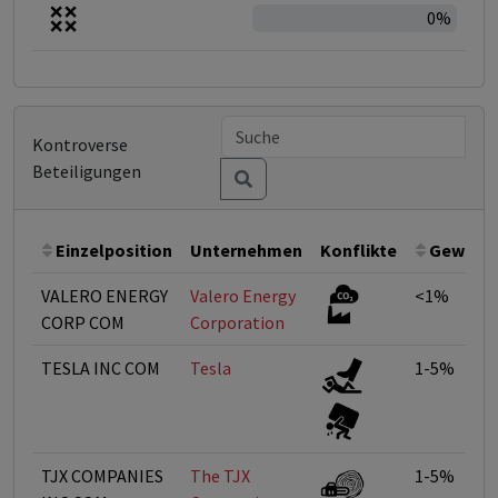
0%
Kontroverse
Beteiligungen
Einzelposition
Unternehmen
Konflikte
Gewicht
VALERO ENERGY
Valero Energy
<1%
CORP COM
Corporation
TESLA INC COM
Tesla
1-5%
TJX COMPANIES
The TJX
1-5%