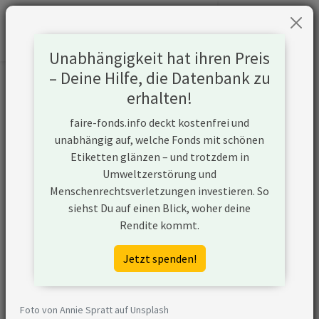
Unabhängigkeit hat ihren Preis
– Deine Hilfe, die Datenbank zu
Informationen zum Unternehmen
erhalten!
faire-fonds.info deckt kostenfrei und
Name
Ahold Delhaize
unabhängig auf, welche Fonds mit schönen
Etiketten glänzen – und trotzdem in
Website
https://www.aholddelhaize.com
Umweltzerstörung und
Menschenrechtsverletzungen investieren. So
Konflikte
siehst Du auf einen Blick, woher deine
Rendite kommt.
Kurzbeschreibung
Koninklijke Ahold Delhaize N.V.,
kurz Ahold Delhaize, ist die
Jetzt spenden!
Muttergesellschaft eines
internationalen Lebensmittel-
Handelskonzerns mit
Foto von Annie Spratt auf Unsplash
Hauptsitz in den Niederlanden.