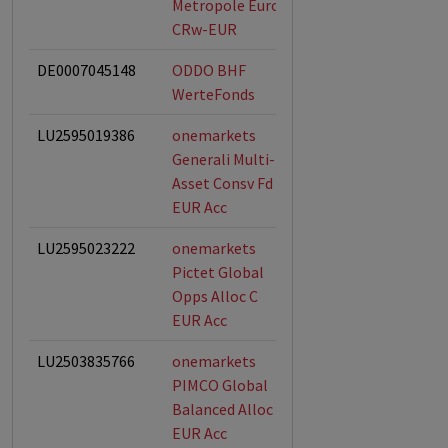
Metropole Euro
CRw-EUR
DE0007045148
ODDO BHF
ESG-Fonds
WerteFonds
LU2595019386
onemarkets
ESG-Fonds
Generali Multi-
Asset Consv Fd C
EUR Acc
LU2595023222
onemarkets
Pictet Global
Opps Alloc C
EUR Acc
LU2503835766
onemarkets
ESG-Fonds
PIMCO Global
Balanced Alloc C
EUR Acc