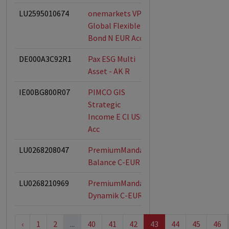
LU2595010674
onemarkets VP
ESG-Fonds
Global Flexible
Bond N EUR Acc
DE000A3C92R1
Pax ESG Multi
ESG-Fonds
Asset - AK R
IE00BG800R07
PIMCO GIS
Strategic
Income E Cl USD
Acc
LU0268208047
PremiumMandat
ESG-Fonds
Balance C-EUR
LU0268210969
PremiumMandat
ESG-Fonds
Dynamik C-EUR
‹
1
2
...
40
41
42
43
44
45
46