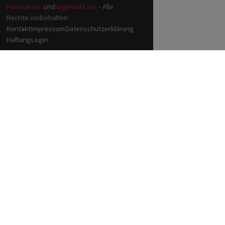
Finance e.V.
und
urgewald e.V.
- Alle
Rechte vorbehalten
Kontakt
Impressum
Datenschutzerklärung
Haftung
Login