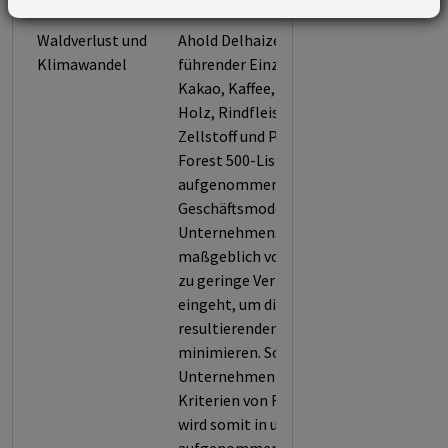
Waldverlust und
Ahold Delhaize wurde als
Klimawandel
führender Einzelhändler für
Kakao, Kaffee, Soja, Palmöl,
Holz, Rindfleisch sowie
Zellstoff und Papier in die
Forest 500-Liste
aufgenommen, weil das
Geschäftsmodell des
Unternehmens die Entwaldung
maßgeblich vorantreibt und es
zu geringe Verpflichtungen
eingeht, um die daraus
resultierenden Schäden zu
minimieren. So erfüllt das
Unternehmen nur 41,3 % der
Kriterien von Forest 500 und
wird somit in unsere Datenbank