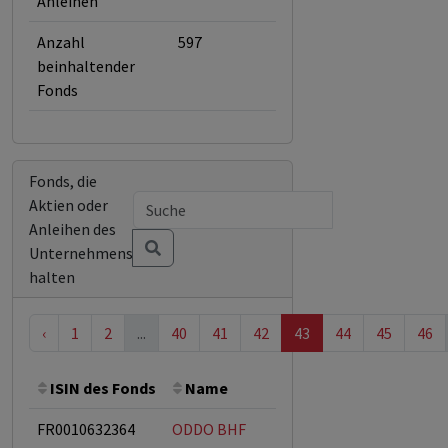
Anleihen
Anzahl
597
beinhaltender
Fonds
Fonds, die
Aktien oder
Anleihen des
Unternehmens
halten
‹
1
2
...
40
41
42
43
44
45
46
ISIN des Fonds
Name
Bemerkung
Gesa
FR0010632364
ODDO BHF
ESG-Fonds