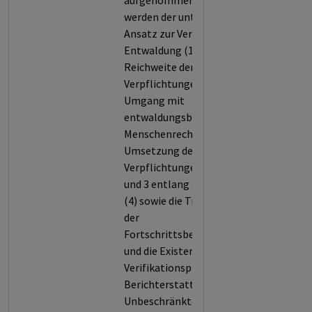
aufgenommen. Bewertet
werden der unternehmensweite
Ansatz zur Vermeidung von
Entwaldung (1), die Stärke und
Reichweite der entsprechenden
Verpflichtungen (2), der
Umgang mit
entwaldungsbedingten
Menschenrechtsrisiken (3), die
Umsetzung der
Verpflichtungen in Kriterium 2
und 3 entlang der Lieferkette
(4) sowie die Transparenz bei
der
Fortschrittsberichterstattung
und die Existenz von
Verifikationsprozessen dieser
Berichterstattung (5).
Unbeschränkte Entwaldung ist