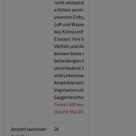
nicht akzeptabel, denn Wälder
erfüllen zentrale Funktionen in
unserem Erdsystem: Sie filtern
Luft und Wasser, stabilisieren
das Klima und verhindern
Erosion. Ihre biologische
Vielfalt und ihr Artenreichtum
kennen keine Grenzen. Sie
beherbergen 60.000
verschiedene Baumarten und
sind Lebensraum für 80 % der
Amphibienarten, 75 % der
Vogelarten und 68 % der
Säugetierarten.
Forest 500 von Global Canopy
(Stand: Mai 2026)
Anzahl laufender
26