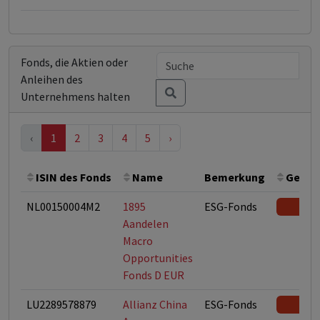
Fonds, die Aktien oder
Anleihen des
Unternehmens halten
‹
1
2
3
4
5
›
ISIN des Fonds
Name
Bemerkung
Gesamt
NL00150004M2
1895
ESG-Fonds
Aandelen
Macro
Opportunities
Fonds D EUR
LU2289578879
Allianz China
ESG-Fonds