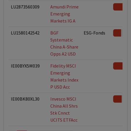
LU2873560309
Amundi Prime
Emerging
Markets IG A
LU1580142542
BGF
ESG-Fonds
Systematic
China A-Share
Opps A2 USD
IE00BYX5M039
Fidelity MSCI
Emerging
Markets Index
P USD Acc
IE00BK80XL30
Invesco MSCI
China All Shrs
Stk Cnnct
UCITS ETFAcc