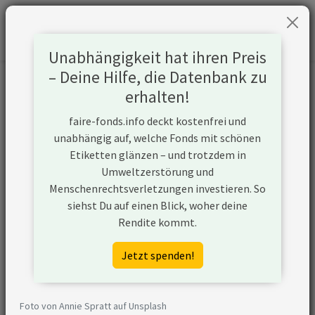
Unabhängigkeit hat ihren Preis
– Deine Hilfe, die Datenbank zu
Informationen zum Unternehmen
erhalten!
faire-fonds.info deckt kostenfrei und
Name
Aluminum Corporation of China
unabhängig auf, welche Fonds mit schönen
Limited (CHALCO)
Etiketten glänzen – und trotzdem in
Umweltzerstörung und
Website
https://www.chalco.com.cn/en/
Menschenrechtsverletzungen investieren. So
siehst Du auf einen Blick, woher deine
Konflikte
Rendite kommt.
Kurzbeschreibung
Aluminum Corporation of China
Jetzt spenden!
Limited (CHALCO) ist ein
Unternehmen aus China, das sein
Geschäft entlang der
Foto von Annie Spratt auf Unsplash
Wertschöpfungskette von Kohle