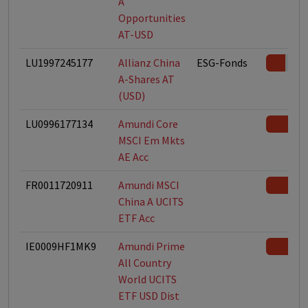
A
Opportunities
AT-USD
LU1997245177
Allianz China
ESG-Fonds
A-Shares AT
(USD)
LU0996177134
Amundi Core
MSCI Em Mkts
AE Acc
FR0011720911
Amundi MSCI
China A UCITS
ETF Acc
IE0009HF1MK9
Amundi Prime
All Country
World UCITS
ETF USD Dist