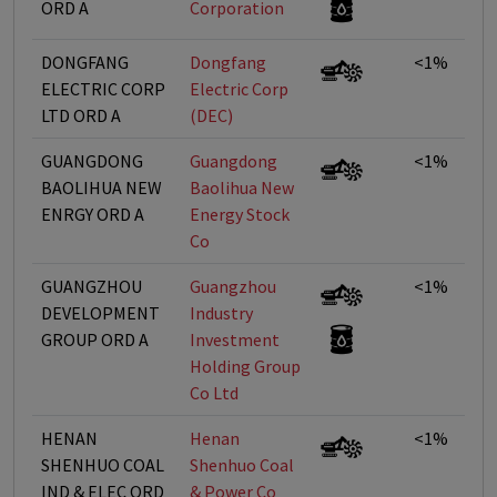
ORD A
Corporation
DONGFANG
Dongfang
<1%
ELECTRIC CORP
Electric Corp
LTD ORD A
(DEC)
GUANGDONG
Guangdong
<1%
BAOLIHUA NEW
Baolihua New
ENRGY ORD A
Energy Stock
Co
GUANGZHOU
Guangzhou
<1%
DEVELOPMENT
Industry
GROUP ORD A
Investment
Holding Group
Co Ltd
HENAN
Henan
<1%
SHENHUO COAL
Shenhuo Coal
IND & ELEC ORD
& Power Co