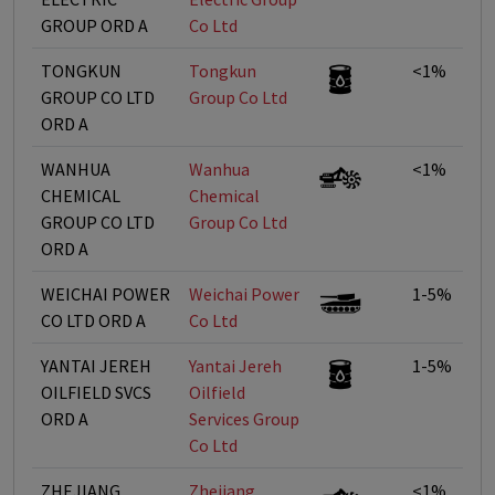
GROUP ORD A
Co Ltd
TONGKUN
Tongkun
<1%
GROUP CO LTD
Group Co Ltd
ORD A
WANHUA
Wanhua
<1%
CHEMICAL
Chemical
GROUP CO LTD
Group Co Ltd
ORD A
WEICHAI POWER
Weichai Power
1-5%
CO LTD ORD A
Co Ltd
YANTAI JEREH
Yantai Jereh
1-5%
OILFIELD SVCS
Oilfield
ORD A
Services Group
Co Ltd
ZHEJIANG
Zhejiang
<1%