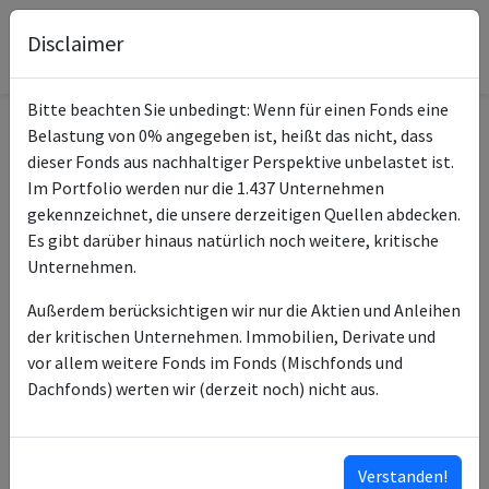
Disclaimer
Bitte beachten Sie unbedingt: Wenn für einen Fonds eine
Belastung von 0% angegeben ist, heißt das nicht, dass
Informationen zum Fonds
dieser Fonds aus nachhaltiger Perspektive unbelastet ist.
Im Portfolio werden nur die 1.437 Unternehmen
BGF Systematic China A-
gekennzeichnet, die unsere derzeitigen Quellen abdecken.
Name
Share Opps A2 USD
Es gibt darüber hinaus natürlich noch weitere, kritische
Unternehmen.
ISIN des Fonds
LU1580142542
Außerdem berücksichtigen wir nur die Aktien und Anleihen
ISINs weiterer
LU3060218693
der kritischen Unternehmen. Immobilien, Derivate und
Anteilsklassen
LU2909759057
vor allem weitere Fonds im Fonds (Mischfonds und
LU1741216995
Dachfonds) werten wir (derzeit noch) nicht aus.
LU1781817850
LU2183146518
…
Verstanden!
ISINs ausklappen