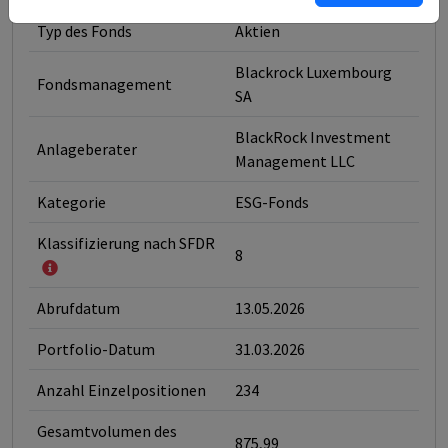
Typ des Fonds
Aktien
Blackrock Luxembourg
Fondsmanagement
SA
BlackRock Investment
Anlageberater
Management LLC
Kategorie
ESG-Fonds
Klassifizierung nach SFDR
8
Abrufdatum
13.05.2026
Portfolio-Datum
31.03.2026
Anzahl Einzelpositionen
234
Gesamtvolumen des
875,99