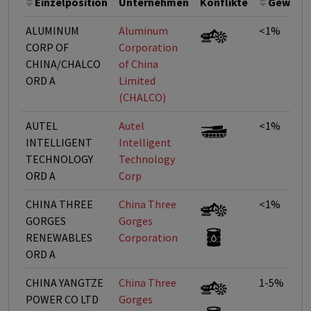
Einzelposition
Unternehmen
Konflikte
Gewicht
ALUMINUM
Aluminum
<1%
CORP OF
Corporation
CHINA/CHALCO
of China
ORD A
Limited
(CHALCO)
AUTEL
Autel
<1%
INTELLIGENT
Intelligent
TECHNOLOGY
Technology
ORD A
Corp
CHINA THREE
China Three
<1%
GORGES
Gorges
RENEWABLES
Corporation
ORD A
CHINA YANGTZE
China Three
1-5%
POWER CO LTD
Gorges