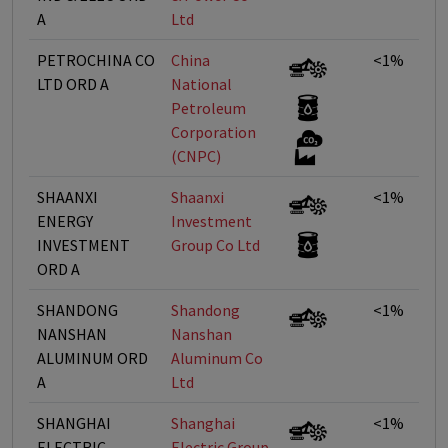
A
Ltd
PETROCHINA CO
China
<1%
LTD ORD A
National
Petroleum
Corporation
(CNPC)
SHAANXI
Shaanxi
<1%
ENERGY
Investment
INVESTMENT
Group Co Ltd
ORD A
SHANDONG
Shandong
<1%
NANSHAN
Nanshan
ALUMINUM ORD
Aluminum Co
A
Ltd
SHANGHAI
Shanghai
<1%
ELECTRIC
Electric Group