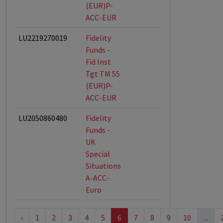
(EUR)P-
ACC-EUR
LU2219270019
Fidelity
Funds -
Fid Inst
Tgt TM 55
(EUR)P-
ACC-EUR
LU2050860480
Fidelity
Funds -
UK
Special
Situations
A-ACC-
Euro
‹
1
2
3
4
5
6
7
8
9
10
...