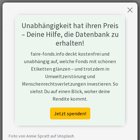
Unabhängigkeit hat ihren Preis
– Deine Hilfe, die Datenbank zu
Informationen zum Unternehmen
erhalten!
faire-fonds.info deckt kostenfrei und
Name
British American Tobacco plc
unabhängig auf, welche Fonds mit schönen
Etiketten glänzen – und trotzdem in
Website
http://www.bat.com/group/sites/UK__9D
Umweltzerstörung und
Menschenrechtsverletzungen investieren. So
Konflikte
siehst Du auf einen Blick, woher deine
Rendite kommt.
Auf der
2009 beschloss der Norwegische Pensions
Blacklist des
auszuschließen. Der Ausschluss gilt nur für
Jetzt spenden!
Norwegischen
Verkauf von Tabakwaren. Ebenso nicht bet
Pensionsfonds
Zulieferer von Zusatzprodukten, die keine
Filter, Aromastoffe etc. Als Ausschlusskri
Foto von Annie Spratt auf Unsplash
Aktivitätenschwelle angelegt. Alle 17 Un