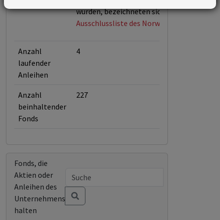
wurden, bezeichneten sich selbst als Tab
Ausschlussliste des Norwegischen Pensions
Anzahl
4
laufender
Anleihen
Anzahl
227
beinhaltender
Fonds
Fonds, die
Aktien oder
Anleihen des
Unternehmens
halten