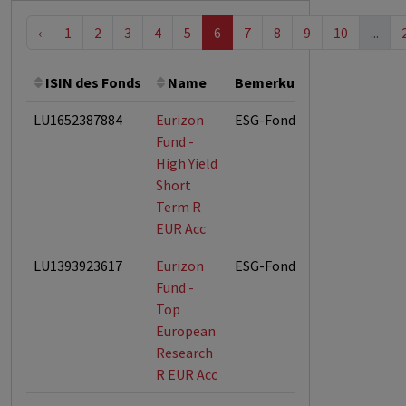
‹
1
2
3
4
5
6
7
8
9
10
...
ISIN des Fonds
Name
Bemerkung
Gesamthöh
LU1652387884
Eurizon
ESG-Fonds
Fund -
High Yield
Short
Term R
EUR Acc
LU1393923617
Eurizon
ESG-Fonds
Fund -
Top
European
Research
R EUR Acc