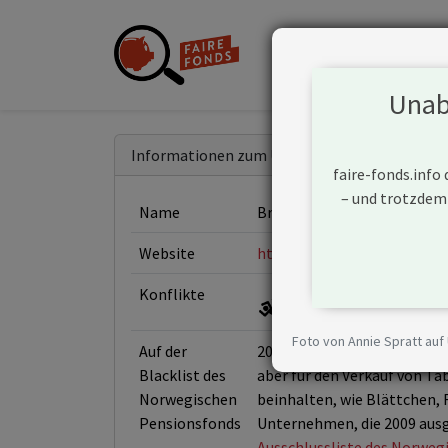
Unabh
Informationen zum Unternehmen
faire-fonds.info
– und trotzdem
Name
British American Tobacco p
Website
http://www.bat.com/group
Konflikte
Foto von Annie Spratt auf
Auf der
2009 beschloss der Norwegis
Blacklist des
aber für den Verkauf von Ta
Norwegischen
beinhalten, wie Blättchen, 
Pensionsfonds
Unternehmen, die 2009 ausg
Ausschlussliste des Norweg