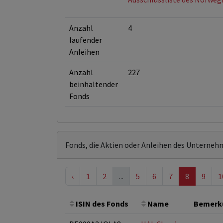
Anzahl
4
laufender
Anleihen
Anzahl
227
beinhaltender
Fonds
Fonds, die Aktien oder Anleihen des Unterneh
‹
1
2
...
5
6
7
8
9
1
ISIN des Fonds
Name
Bemerk