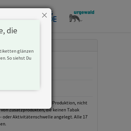
penden
e, die
Etiketten glänzen
n. So siehst Du
sschluss gilt nur für die Produktion, nicht
r von Zusatzprodukten, die keinen Tabak
- oder Aktivitätenschwelle angelegt. Alle 17
en.