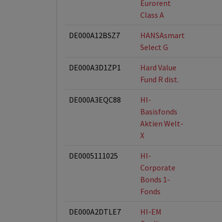
Eurorent
Class A
DE000A12BSZ7
HANSAsmart
Select G
DE000A3D1ZP1
Hard Value
Fund R dist.
DE000A3EQC88
HI-
Basisfonds
Aktien Welt-
X
DE0005111025
HI-
Corporate
Bonds 1-
Fonds
DE000A2DTLE7
HI-EM