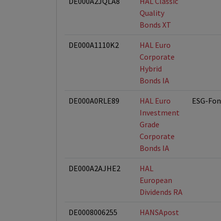
DE000A2JQLA8
HAL Classic
Quality
Bonds XT
DE000A1110K2
HAL Euro
Corporate
Hybrid
Bonds IA
DE000A0RLE89
HAL Euro
ESG-Fon
Investment
Grade
Corporate
Bonds IA
DE000A2AJHE2
HAL
European
Dividends RA
DE0008006255
HANSApost