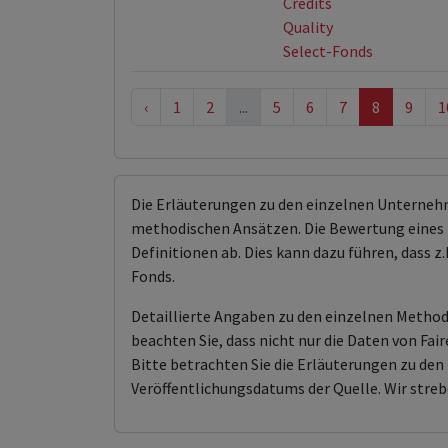
Credits
Quality
Select-Fonds
‹
1
2
...
5
6
7
8
9
1
Die Erläuterungen zu den einzelnen Unterneh
methodischen Ansätzen. Die Bewertung eines 
Definitionen ab. Dies kann dazu führen, dass
Fonds.
Detaillierte Angaben zu den einzelnen Methodi
beachten Sie, dass nicht nur die Daten von F
Bitte betrachten Sie die Erläuterungen zu d
Veröffentlichungsdatums der Quelle. Wir streb