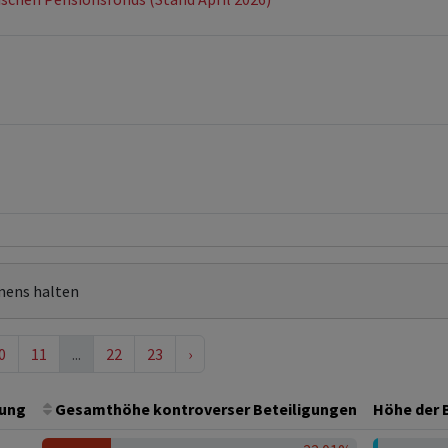
mens halten
0
11
...
22
23
›
ung
Gesamthöhe kontroverser Beteiligungen
Höhe der B