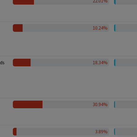
22.01%
10.24%
ds
18.34%
30.94%
3.89%