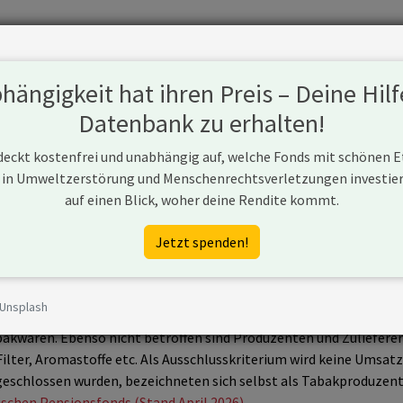
Fonds
Unternehmen
Hintergrund
Methodik
Blog
S
ängigkeit hat ihren Preis – Deine Hilf
Datenbank zu erhalten!
 deckt kostenfrei und unabhängig auf, welche Fonds mit schönen 
 in Umweltzerstörung und Menschenrechtsverletzungen investiere
lc
auf einen Blick, woher deine Rendite kommt.
/sites/UK__9D9KCY.nsf/vwPagesWebLive/DO52ADCY
Jetzt spenden!
 Unsplash
che Pensionsfonds, auch Tabakproduzenten auszuschließen. Der Au
bakwaren. Ebenso nicht betroffen sind Produzenten und Zuliefere
Filter, Aromastoffe etc. Als Ausschlusskriterium wird keine Umsatz
eschlossen wurden, bezeichneten sich selbst als Tabakproduzent
ischen Pensionsfonds (Stand April 2026)