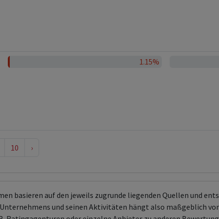
1.15%
10
›
men basieren auf den jeweils zugrunde liegenden Quellen und en
Unternehmens und seinen Aktivitäten hängt also maßgeblich von
 z.B. Ratingagenturen oder einzelne Anbieter zu anderen Bewert