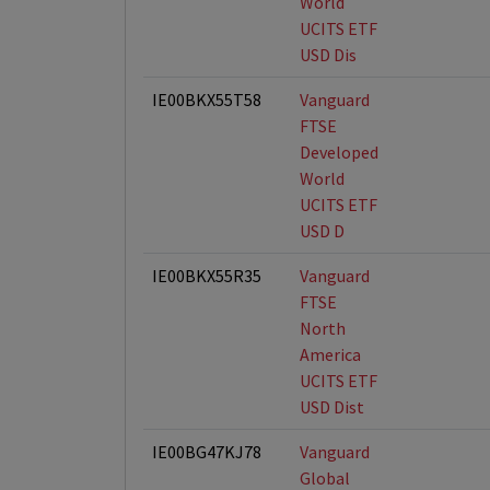
World
UCITS ETF
USD Dis
IE00BKX55T58
Vanguard
FTSE
Developed
World
UCITS ETF
USD D
IE00BKX55R35
Vanguard
FTSE
North
America
UCITS ETF
USD Dist
IE00BG47KJ78
Vanguard
Global