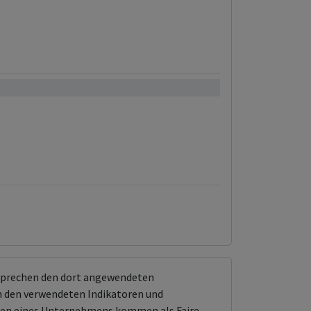
0%
tsprechen den dort angewendeten
 den verwendeten Indikatoren und
ungen eines Unternehmens kommen als Faire