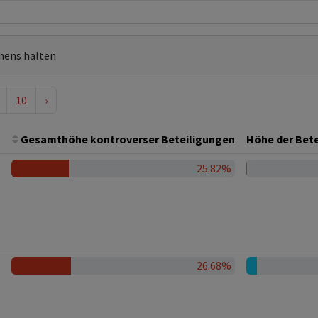
mens halten
10
›
Gesamthöhe kontroverser Beteiligungen
Höhe der Bete
25.82%
26.68%