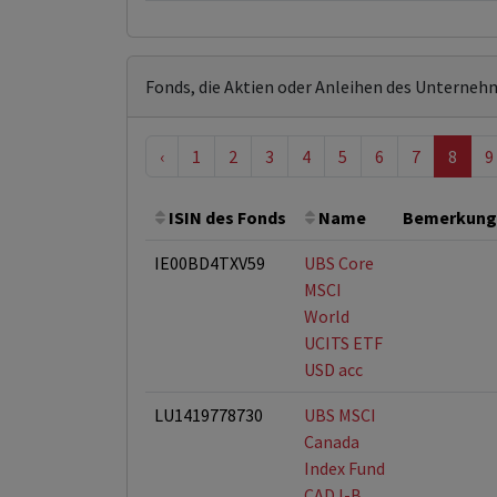
Fonds, die Aktien oder Anleihen des Unterneh
‹
1
2
3
4
5
6
7
8
9
ISIN des Fonds
Name
Bemerkung
IE00BD4TXV59
UBS Core
MSCI
World
UCITS ETF
USD acc
LU1419778730
UBS MSCI
Canada
Index Fund
CAD I-B