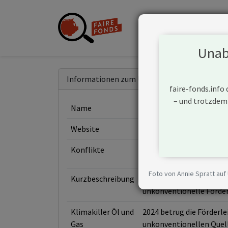
Unabh
Informationen zum Unternehmen
faire-fonds.info
– und trotzdem
Name
Canadian Natural Resour
Website
https://www.cnrl.com
Konflikte
Foto von Annie Spratt auf
Kurzbeschreibung
Canadian Natural Resourc
unkonventionelle Förde
Klimakiller Öl und
2024 betrug die Förderl
Gas
unkonventionellen Quell