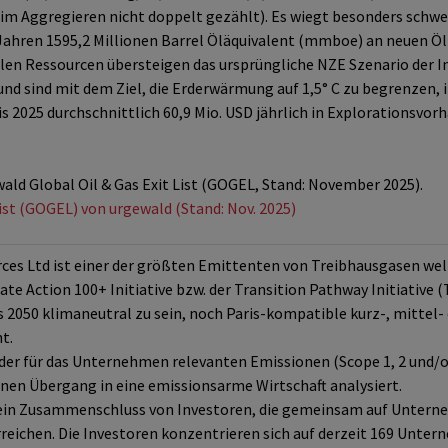
m Aggregieren nicht doppelt gezählt). Es wiegt besonders schwer
Jahren 1595,2 Millionen Barrel Öläquivalent (mmboe) an neuen Öl-
silen Ressourcen übersteigen das ursprüngliche NZE Szenario der 
 und sind mit dem Ziel, die Erderwärmung auf 1,5° C zu begrenzen,
is 2025 durchschnittlich 60,9 Mio. USD jährlich in Explorationsvo
wald Global Oil & Gas Exit List (GOGEL, Stand: November 2025).
List (GOGEL) von urgewald (Stand: Nov. 2025)
ces Ltd ist einer der größten Emittenten von Treibhausgasen wel
te Action 100+ Initiative bzw. der Transition Pathway Initiative 
 2050 klimaneutral zu sein, noch Paris-kompatible kurz-, mittel- 
t.
er für das Unternehmen relevanten Emissionen (Scope 1, 2 und/ode
nen Übergang in eine emissionsarme Wirtschaft analysiert.
 ein Zusammenschluss von Investoren, die gemeinsam auf Unterneh
rreichen. Die Investoren konzentrieren sich auf derzeit 169 Unte