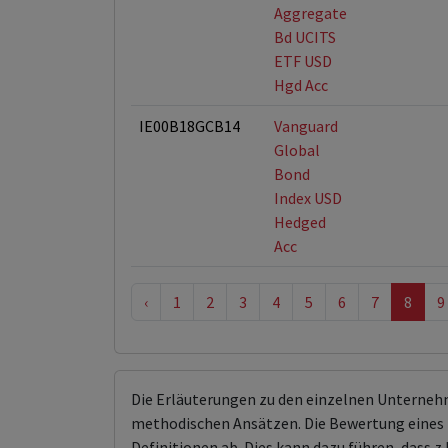
Aggregate
Bd UCITS
ETF USD
Hgd Acc
IE00B18GCB14
Vanguard
Global
Bond
Index USD
Hedged
Acc
‹
1
2
3
4
5
6
7
8
9
Die Erläuterungen zu den einzelnen Unterneh
methodischen Ansätzen. Die Bewertung eines 
Definitionen ab. Dies kann dazu führen, dass