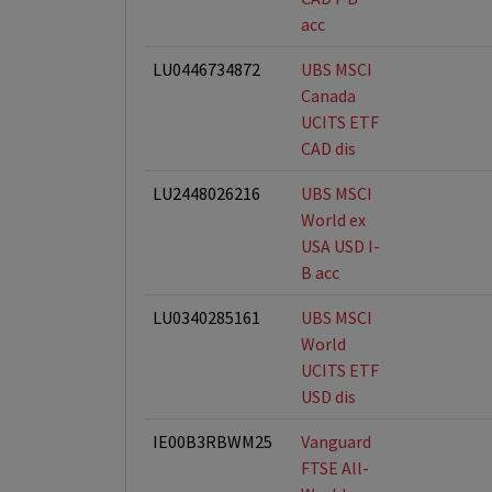
acc
LU0446734872
UBS MSCI
Canada
UCITS ETF
CAD dis
LU2448026216
UBS MSCI
World ex
USA USD I-
B acc
LU0340285161
UBS MSCI
World
UCITS ETF
USD dis
IE00B3RBWM25
Vanguard
FTSE All-