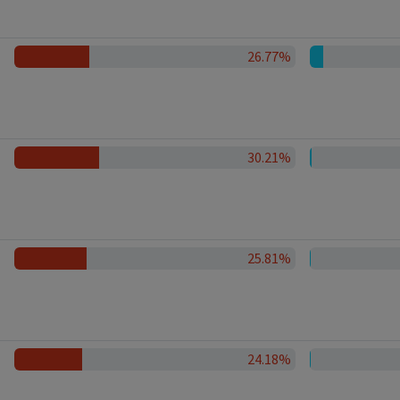
26.77%
30.21%
25.81%
24.18%