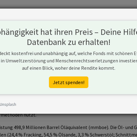
Fonds
Unternehmen
Hintergrund
Methodik
Blog
S
ängigkeit hat ihren Preis – Deine Hilf
Datenbank zu erhalten!
 deckt kostenfrei und unabhängig auf, welche Fonds mit schönen 
 in Umweltzerstörung und Menschenrechtsverletzungen investiere
ces Ltd (CNRL)
auf einen Blick, woher deine Rendite kommt.
Jetzt spenden!
 Unsplash
es Ltd (CNRL) ist ein Unternehmen aus Kanada, das in der Öl- und
rmethoden nutzt.
eistung 498,9 Millionen Barrel Öläquivalent (mmboe). Die Öl- und
en (24,4 % Fracking, 54,5 % Ölsande, 3,3 % Schwerstöl; Schnitt