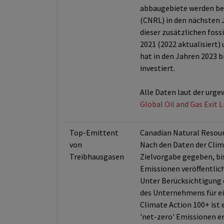
abbaugebiete werden bei
(CNRL) in den nächsten 
dieser zusätzlichen fos
2021 (2022 aktualisiert)
hat in den Jahren 2023 b
investiert.
Alle Daten laut der urge
Global Oil and Gas Exit 
Top-Emittent
Canadian Natural Resour
von
Nach den Daten der Clima
Treibhausgasen
Zielvorgabe gegeben, bis
Emissionen veröffentlich
Unter Berücksichtigung d
des Unternehmens für ei
Climate Action 100+ ist
'net-zero' Emissionen e