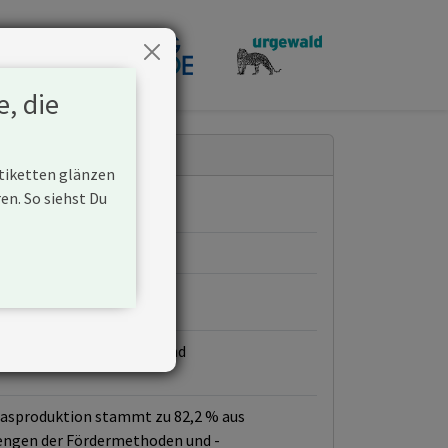
penden
e, die
Etiketten glänzen
n. So siehst Du
 Gasförderung aktiv ist und
 Gasproduktion stammt zu 82,2 % aus
mengen der Fördermethoden und -