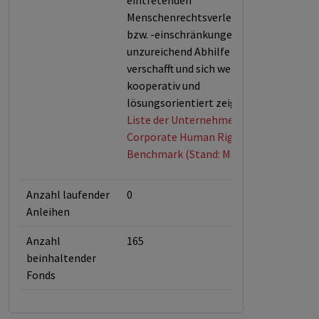
eintretenden
Menschenrechtsverletzungen
bzw. -einschränkungen nur
unzureichend Abhilfe
verschafft und sich wenig
kooperativ und
lösungsorientiert zeigt.
Liste der Unternehmen der
Corporate Human Rights
Benchmark (Stand: Mai 2026)
Anzahl laufender
0
Anleihen
Anzahl
165
beinhaltender
Fonds