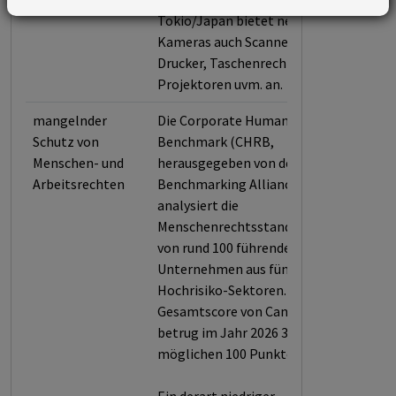
Tokio/Japan bietet neben
Kameras auch Scanner,
Drucker, Taschenrechner,
Projektoren uvm. an.
mangelnder
Die Corporate Human Rights
Schutz von
Benchmark (CHRB,
Menschen- und
herausgegeben von der World
Arbeitsrechten
Benchmarking Alliance)
analysiert die
Menschenrechtsstandards
von rund 100 führenden
Unternehmen aus fünf
Hochrisiko-Sektoren. Der
Gesamtscore von Canon
betrug im Jahr 2026 39,2 von
möglichen 100 Punkten.