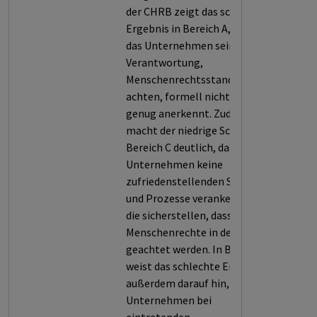
der CHRB zeigt das schlechte
Ergebnis in Bereich A, dass
das Unternehmen seine
Verantwortung,
Menschenrechtsstandards zu
achten, formell nicht klar
genug anerkennt. Zudem
macht der niedrige Score in
Bereich C deutlich, dass im
Unternehmen keine
zufriedenstellenden Systeme
und Prozesse verankert sind,
die sicherstellen, dass
Menschenrechte in der Praxis
geachtet werden. In Bereich E
weist das schlechte Ergebnis
außerdem darauf hin, dass das
Unternehmen bei