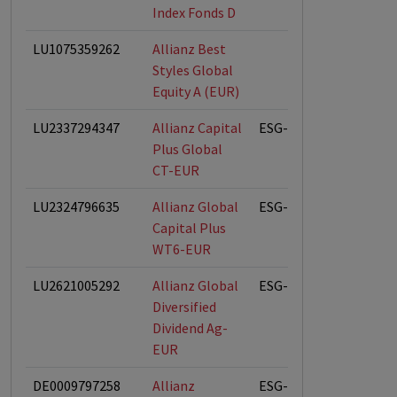
Index Fonds D
LU1075359262
Allianz Best
Styles Global
Equity A (EUR)
LU2337294347
Allianz Capital
ESG-Fonds
Plus Global
CT-EUR
LU2324796635
Allianz Global
ESG-Fonds
Capital Plus
WT6-EUR
LU2621005292
Allianz Global
ESG-Fonds
Diversified
Dividend Ag-
EUR
DE0009797258
Allianz
ESG-Fonds