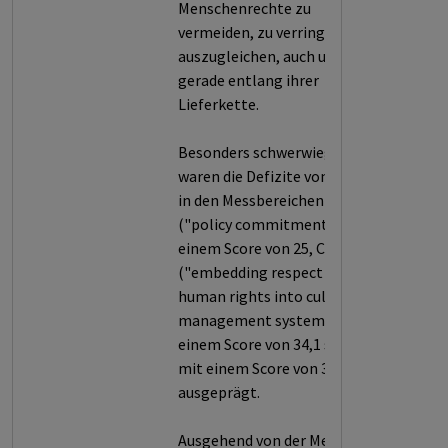
Menschenrechte zu
vermeiden, zu verringern oder
auszugleichen, auch und
gerade entlang ihrer
Lieferkette.
Besonders schwerwiegend
waren die Defizite von Canon
in den Messbereichen A
("policy commitments") mit
einem Score von 25, C
("embedding respect for
human rights into culture and
management systems") mit
einem Score von 34,1 sowie E
mit einem Score von 39,6
ausgeprägt.
Ausgehend von der Methodik