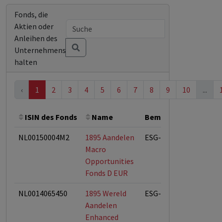
Fonds, die
Aktien oder
Anleihen des
Unternehmens
halten
‹
1
2
3
4
5
6
7
8
9
10
...
ISIN des Fonds
Name
Bemerkung
Gesam
NL00150004M2
1895 Aandelen
ESG-Fonds
Macro
Opportunities
Fonds D EUR
NL0014065450
1895 Wereld
ESG-Fonds
Aandelen
Enhanced