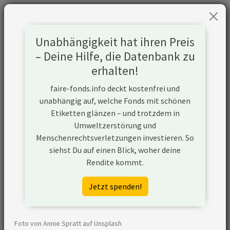
Unabhängigkeit hat ihren Preis
– Deine Hilfe, die Datenbank zu
Informationen zum Unternehmen
erhalten!
faire-fonds.info deckt kostenfrei und
Name
Canon
unabhängig auf, welche Fonds mit schönen
Etiketten glänzen – und trotzdem in
Website
http://global.canon/
Umweltzerstörung und
Menschenrechtsverletzungen investieren. So
Konflikte
siehst Du auf einen Blick, woher deine
Rendite kommt.
Kurzbeschreibung
Canon ist der
Weltmarktführer beim
Jetzt spenden!
Verkauf digitaler Kameras
mit über 45% Marktanteil
(Stand 2019). Das
Foto von Annie Spratt auf Unsplash
Unternehmen mit Sitz in