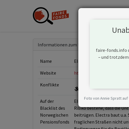
Unabh
Informationen zum Unternehmen
faire-fonds.info
– und trotzdem
Name
Elco Ltd
Website
https://www.elco.co.il/
Konflikte
Foto von Annie Spratt auf
Auf der
Elco und seine Tochter Ele
Blacklist des
Risiko bestehe, dass die U
Norwegischen
beitrügen. Electra baut u.a.
Pensionsfonds
fraglichen Straßen nicht un
Bedingungen für die Bevölke