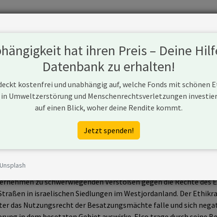
Fonds
Unternehmen
Hintergrund
Methodik
Blog
S
ängigkeit hat ihren Preis – Deine Hilf
Datenbank zu erhalten!
 deckt kostenfrei und unabhängig auf, welche Fonds mit schönen 
 in Umweltzerstörung und Menschenrechtsverletzungen investiere
auf einen Blick, woher deine Rendite kommt.
Jetzt spenden!
 Unsplash
ctra Ltd. wurden im September 2021 vom Norwegischen Pensionsfo
nternehmen zu schwerwiegenden Verstößen gegen die Rechte des Ei
 Straßen in israelischen Siedlungen im Westjordanland. Der Ethikrat
ter das Nutzungsrecht der Besatzungsmächte falle und sich negati
rung in dem besetzten Gebiet auswirke. Elco trage durch seine Bet