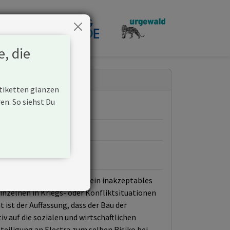
penden
e, die
Etiketten glänzen
n. So siehst Du
nds ausgeschlossen, weil ein inakzeptables
nzelnen in Kriegs- oder Konfliktsituationen
 ist der Auffassung, dass der Bau der
v auf die sozialen und wirtschaftlichen
eiligung an Electra zum selben Risiko bei.