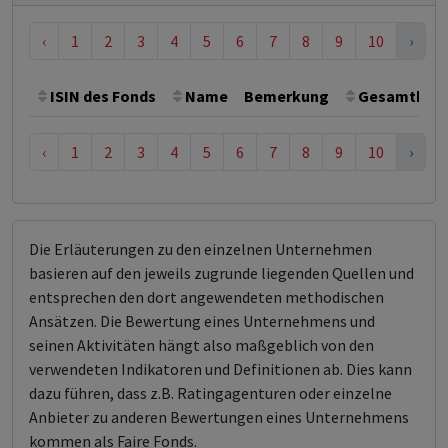
‹
1
2
3
4
5
6
7
8
9
10
›
ISIN des Fonds
Name
Bemerkung
Gesamthöhe 
‹
1
2
3
4
5
6
7
8
9
10
›
Die Erläuterungen zu den einzelnen Unternehmen
basieren auf den jeweils zugrunde liegenden Quellen und
entsprechen den dort angewendeten methodischen
Ansätzen. Die Bewertung eines Unternehmens und
seinen Aktivitäten hängt also maßgeblich von den
verwendeten Indikatoren und Definitionen ab. Dies kann
dazu führen, dass z.B. Ratingagenturen oder einzelne
Anbieter zu anderen Bewertungen eines Unternehmens
kommen als Faire Fonds.