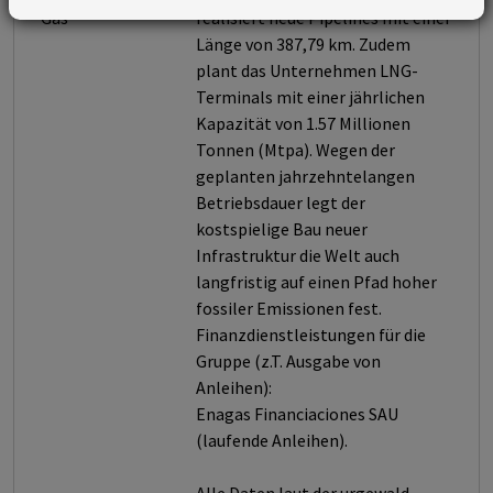
Gas
realisiert neue Pipelines mit einer
Länge von 387,79 km. Zudem
plant das Unternehmen LNG-
Terminals mit einer jährlichen
Kapazität von 1.57 Millionen
Tonnen (Mtpa). Wegen der
geplanten jahrzehntelangen
Betriebsdauer legt der
kostspielige Bau neuer
Infrastruktur die Welt auch
langfristig auf einen Pfad hoher
fossiler Emissionen fest.
Finanzdienstleistungen für die
Gruppe (z.T. Ausgabe von
Anleihen):
Enagas Financiaciones SAU
(laufende Anleihen).