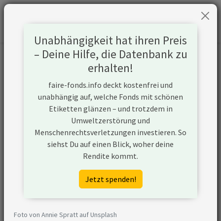
Unabhängigkeit hat ihren Preis
– Deine Hilfe, die Datenbank zu
Informationen zum Unternehmen
erhalten!
faire-fonds.info deckt kostenfrei und
Name
Enagas SA
unabhängig auf, welche Fonds mit schönen
Etiketten glänzen – und trotzdem in
Website
https://www.enagas.es/en/
Umweltzerstörung und
Menschenrechtsverletzungen investieren. So
Konflikte
siehst Du auf einen Blick, woher deine
Rendite kommt.
Kurzbeschreibung
Enagas SA ist ein Unternehmen
aus Spanien, das den Ausbau von
Jetzt spenden!
Transportinfrastruktur für Öl und
Gas plant oder durchführt.
Foto von Annie Spratt auf Unsplash
Klimakiller Öl und
Das Unternehmen plant oder