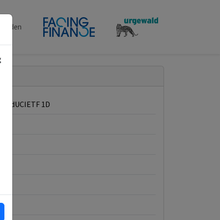
penden
g
Crp BdUCIETF 1D