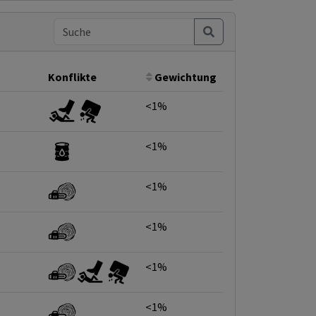
Konflikte
Gewichtung
<1%
<1%
<1%
<1%
<1%
<1%