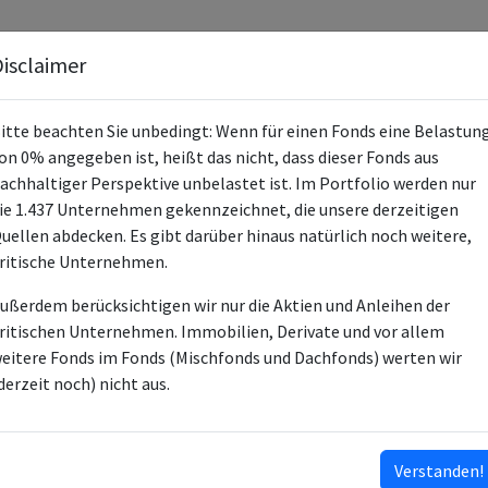
Fonds
Unternehmen
Hintergrund
Methodik
Blog
S
isclaimer
itte beachten Sie unbedingt: Wenn für einen Fonds eine Belastun
on 0% angegeben ist, heißt das nicht, dass dieser Fonds aus
achhaltiger Perspektive unbelastet ist. Im Portfolio werden nur
ie 1.437 Unternehmen gekennzeichnet, die unsere derzeitigen
Xtrackers II Tgt Mat Sept 2027 EUR 
uellen abdecken. Es gibt darüber hinaus natürlich noch weitere,
ritische Unternehmen.
LU2673523218
ußerdem berücksichtigen wir nur die Aktien und Anleihen der
ETF
ritischen Unternehmen. Immobilien, Derivate und vor allem
eitere Fonds im Fonds (Mischfonds und Dachfonds) werten wir
DWS Investment SA
derzeit noch) nicht aus.
DWS Investment GmbH
ESG-Fonds
Verstanden!