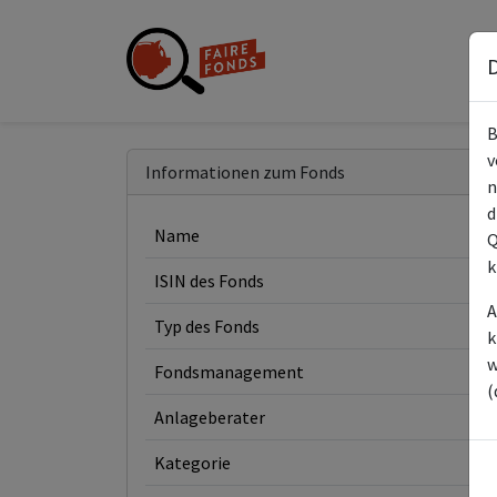
D
B
v
Informationen zum Fonds
n
d
Name
Q
k
ISIN des Fonds
A
Typ des Fonds
k
w
Fondsmanagement
(
Anlageberater
Kategorie