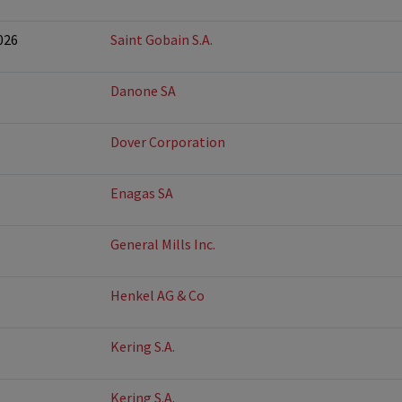
026
Saint Gobain S.A.
Danone SA
Dover Corporation
6
Enagas SA
General Mills Inc.
Henkel AG & Co
Kering S.A.
Kering S.A.