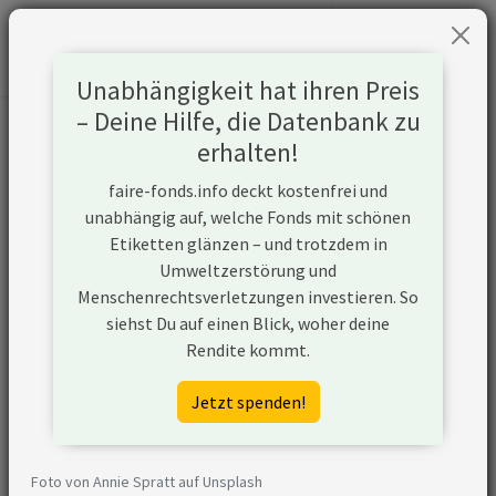
Unabhängigkeit hat ihren Preis
– Deine Hilfe, die Datenbank zu
Informationen zum Unternehmen
erhalten!
faire-fonds.info deckt kostenfrei und
Name
Exxon Mobil Corporation
unabhängig auf, welche Fonds mit schönen
Etiketten glänzen – und trotzdem in
Website
https://corporate.exxonmobil.com
Umweltzerstörung und
Menschenrechtsverletzungen investieren. So
Konflikte
siehst Du auf einen Blick, woher deine
Rendite kommt.
Kurzbeschreibung
Exxon Mobil Corporation ist ein
Unternehmen aus den USA, das in
Jetzt spenden!
der Öl- und Gasförderung aktiv ist
und unkonventionelle
Fördermethoden nutzt. Zudem
Foto von Annie Spratt auf Unsplash
plant Exxon Mobil Corporation den