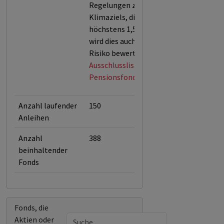
Regelungen zur Einhaltung des
Klimaziels, die Erderwärmung auf
höchstens 1,5 Grad zu begrenzen,
wird dies auch als finanzielles
Risiko bewertet.
Ausschlussliste des Norwegischen
Pensionsfonds (Stand April 2026)
Anzahl laufender
150
Anleihen
Anzahl
388
beinhaltender
Fonds
Fonds, die
Aktien oder