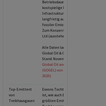
Betriebsdauer legt der
kostspielige Bau neuer
Infrastruktur die Welt auch
langfristig auf einen Pfad hoher
fossiler Emissionen fest.
Zum Konzern gehört Imperial Oil
Ltd (ausstehende Aktien).
Alle Daten laut der urgewald
Global Oil & Gas Exit List (GOGEL,
Stand: November 2025).
Global Oil and Gas Exit List
(GOGEL) von urgewald (Stand: Nov.
2025)
Top-Emittent
Exxons Tochter Imperial Oil Ltd
von
ist, wie auch Exxon selbst, einer der
Treibhausgasen
größten Emittenten von