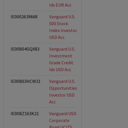
Idx EUR Acc
IE0002639668
Vanguard U.S.
500 Stock
Index Investor
USD Acc
IE00B04GQX83
Vanguard U.S.
Investment
Grade Credit
Idx USD Acc
IE00B03HCW31
Vanguard U.S.
Opportunities
Investor USD
Acc
IE00BZ163K21
Vanguard USD
Corporate
Bond UCITS