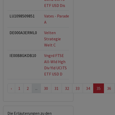
ETF USD Dis
LU1098509851
Vates - Parade
A
DE000A3ERML0
Velten
Strategie
Welt C
IE00B8GKDB10
Vngrd FTSE
All-Wld Hgh
Div Yld UCITS
ETF USD D
‹
1
2
...
30
31
32
33
34
35
36
Die Erläuterungen zu den