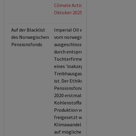
Climate Action 100+ (Stand:
Oktober 2025)
Auf der Blacklist
Imperial Oil wurde im Jahr 2020
des Norwegischen
vom norwegischen Pensionsfonds
Pensionsfonds
ausgeschlossen, da es selbst oder
durch entsprechende
Tochterfirmen, für den Ausstoß
eines 'inakzeptablen Levels an
Treibhausgasen' verantwortlich
ist. Der Ethikrat des norwegischen
Pensionsfonds berücksichtigte
2020 erstmals den
Kohlenstoffausstoß, der bei der
Produktion von Öl und Ölsand
freigesetzt wird und zum
Klimawandel beiträgt. Im Hinblick
auf mögliche gesetzliche