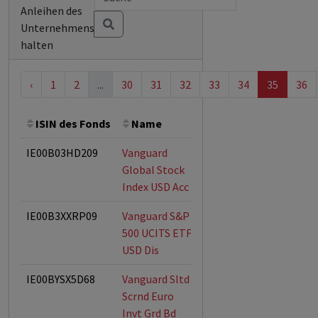
Anleihen des
Unternehmens
halten
‹
1
2
...
30
31
32
33
34
35
36
ISIN des Fonds
Name
Bemerkung
Gesamt
IE00B03HD209
Vanguard
Global Stock
Index USD Acc
IE00B3XXRP09
Vanguard S&P
500 UCITS ETF
USD Dis
IE00BYSX5D68
Vanguard Sltd
ESG-Fonds
Scrnd Euro
Invt Grd Bd