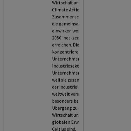
Wirtschaft analysiert.
Climate Action 100+ ist ein
Zusammenschluss von Investoren,
die gemeinsam auf Unternehmen
einwirken wollen, dass diese bis
2050 'net-zero' Emissionen
erreichen. Die Investoren
konzentrieren sich auf derzeit 169
Unternehmen aus verschiedenen
Industriesektoren. Die
Unternehmen wurden ausgewählt,
weil sie zusammen mehr als 80%
der industriellen Emissionen
weltweit verursachen und daher
besonders bedeutsam für den
Übergang zu einer emissionsfreien
Wirtschaft und der Begrenzung der
globalen Erwärmung um 1,5 Grad
Celsius sind.