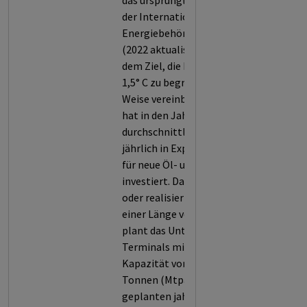
das ursprüngliche NZE Szenario
der Internationalen
Energiebehörde (IEA) von 2021
(2022 aktualisiert) und sind mit
dem Ziel, die Erderwärmung auf
1,5° C zu begrenzen, in keiner
Weise vereinbar. Das Unternehmen
hat in den Jahren 2023 bis 2025
durchschnittlich 1146,5 Mio. USD
jährlich in Explorationsvorhaben
für neue Öl- und Gasressourcen
investiert. Das Unternehmen plant
oder realisiert neue Pipelines mit
einer Länge von 118,53 km. Zudem
plant das Unternehmen LNG-
Terminals mit einer jährlichen
Kapazität von 15.36 Millionen
Tonnen (Mtpa). Wegen der
geplanten jahrzehntelangen