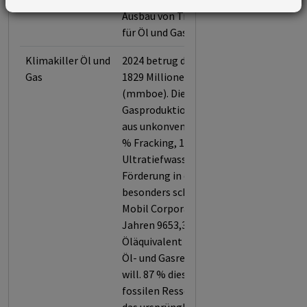
Ausbau von Transportinfrastruktur
für Öl und Gas.
Klimakiller Öl und
2024 betrug die Förderleistung
Gas
1829 Millionen Barrel Öläquivalent
(mmboe). Die Öl- und
Gasproduktion stammt zu 53 %
aus unkonventionellen Quellen (33
% Fracking, 10,2 % Ölsande, 7,6 %
Ultratiefwasserförderung, 2,2 %
Förderung in der Arktis). Es wiegt
besonders schwer, dass Exxon
Mobil Corporation in den nächsten
Jahren 9653,3 Millionen Barrel
Öläquivalent (mmboe) an neuen
Öl- und Gasressourcen erschließen
will. 87 % dieser zusätzlichen
fossilen Ressourcen übersteigen