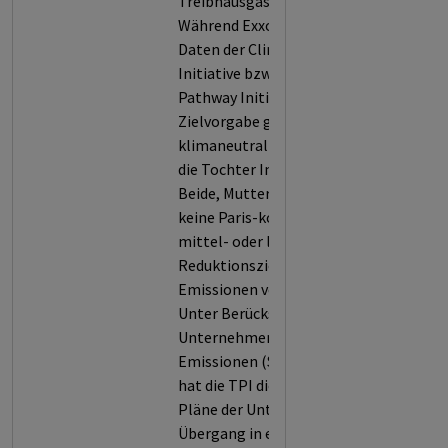
Treibhausgasen weltweit.
Während Exxon sich nach den
Daten der Climate Action 100+
Initiative bzw. der Transition
Pathway Initiative (TPI) die
Zielvorgabe gegeben hat, bis 2050
klimaneutral zu sein, trifft dies auf
die Tochter Imperial Oil nicht zu.
Beide, Mutter und Tochter, haben
keine Paris-kompatible kurz-,
mittel- oder langfristige
Reduktionsziele für ihre
Emissionen veröffentlicht.
Unter Berücksichtigung der für das
Unternehmen relevanten
Emissionen (Scope 1, 2 und/oder 3)
hat die TPI die veröffentlichten
Pläne der Unternehmens für einen
Übergang in eine emissionsarme