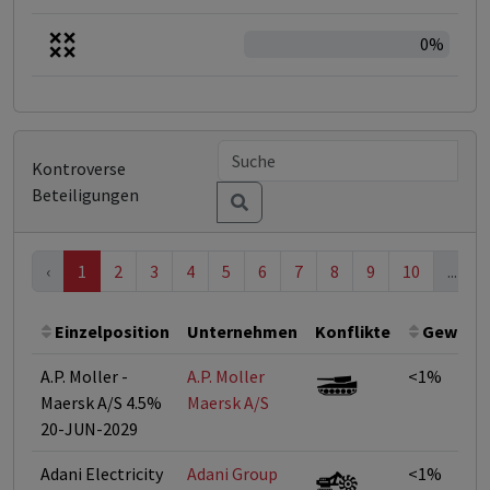
0%
Kontroverse
Beteiligungen
‹
1
2
3
4
5
6
7
8
9
10
...
Einzelposition
Unternehmen
Konflikte
Gewicht
A.P. Moller -
A.P. Moller 
<1%
Maersk A/S 4.5%
Maersk A/S
20-JUN-2029
Adani Electricity
Adani Group
<1%