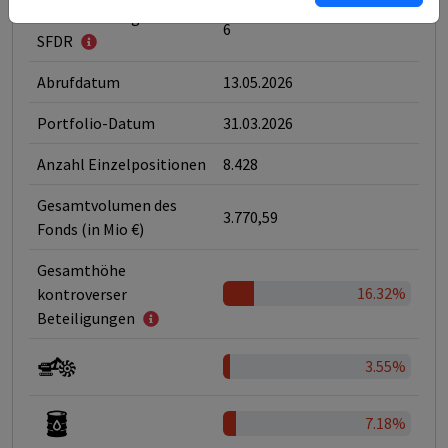
Klassifizierung nach
6
SFDR
Abrufdatum
13.05.2026
Portfolio-Datum
31.03.2026
Anzahl Einzelpositionen
8.428
Gesamtvolumen des
3.770,59
Fonds (in Mio €)
Gesamthöhe
16.32%
kontroverser
Beteiligungen
3.55%
7.18%