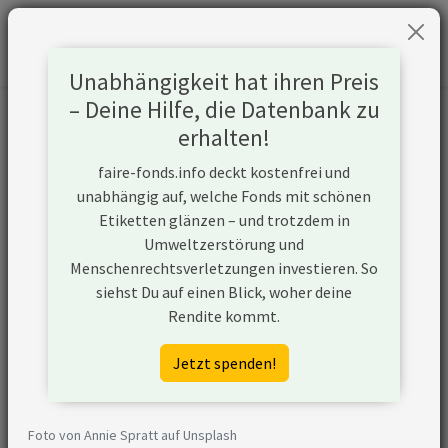
Unabhängigkeit hat ihren Preis
– Deine Hilfe, die Datenbank zu
Informationen zum Unternehmen
erhalten!
faire-fonds.info deckt kostenfrei und
Name
Grindrod Ltd
unabhängig auf, welche Fonds mit schönen
Etiketten glänzen – und trotzdem in
Website
https://www.grindrod.com
Umweltzerstörung und
Menschenrechtsverletzungen investieren. So
Konflikte
siehst Du auf einen Blick, woher deine
Rendite kommt.
Kurzbeschreibung
Grindrod Ltd ist ein Unternehmen
aus Südafrika, das (ggf. über
Jetzt spenden!
Tochtergesellschaften) im
Kohlesektor aktiv ist und z.B. die
Logistik oder Infrastruktur stellt
Foto von Annie Spratt auf Unsplash
oder neue Abbaugebiete erkundet