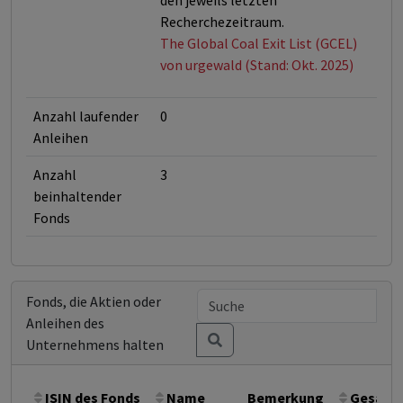
den jeweils letzten
Recherchezeitraum.
The Global Coal Exit List (GCEL)
von urgewald (Stand: Okt. 2025)
Anzahl laufender
0
Anleihen
Anzahl
3
beinhaltender
Fonds
Fonds, die Aktien oder
Anleihen des
Unternehmens halten
ISIN des Fonds
Name
Bemerkung
Gesamth