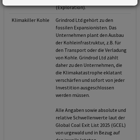
(Exploration).
Klimakiller Kohle
Grindrod Ltd gehört zu den
fossilen Expansionisten. Das
Unternehmen plant den Ausbau
der Kohleinfrastruktur, z.B. für
den Transport oder die Verladung
von Kohle. Grindrod Ltd zählt
daher zu den Unternehmen, die
die Klimakatastrophe eklatant
verschärfen und sofort von jeder
Investition ausgeschlossen
werden müssen.
Alle Angaben sowie absolute und
relative Schwellenwerte laut der
Global Coal Exit List 2025 (GCEL)
von urgewald und in Bezug auf