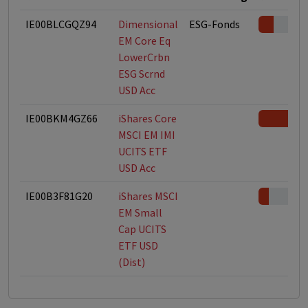
IE00BLCGQZ94
Dimensional
ESG-Fonds
EM Core Eq
LowerCrbn
ESG Scrnd
USD Acc
IE00BKM4GZ66
iShares Core
MSCI EM IMI
UCITS ETF
USD Acc
IE00B3F81G20
iShares MSCI
EM Small
Cap UCITS
ETF USD
(Dist)