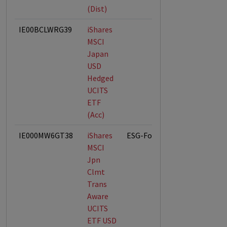
(Dist)
IE00BCLWRG39
iShares
MSCI
Japan
USD
Hedged
UCITS
ETF
(Acc)
IE000MW6GT38
iShares
ESG-Fonds
MSCI
Jpn
Clmt
Trans
Aware
UCITS
ETF USD