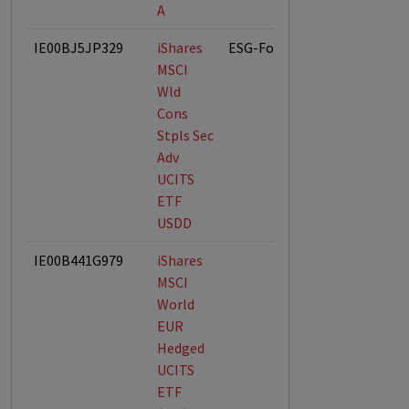
A
IE00BJ5JP329
iShares
ESG-Fonds
MSCI
Wld
Cons
Stpls Sec
Adv
UCITS
ETF
USDD
IE00B441G979
iShares
MSCI
World
EUR
Hedged
UCITS
ETF