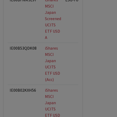
MSCI
Japan
Screened
UCITS
ETF USD
A
IE00B53QDK08
iShares
MSCI
Japan
UCITS
ETF USD
(Acc)
IE00B02KXH56
iShares
MSCI
Japan
UCITS
ETF USD