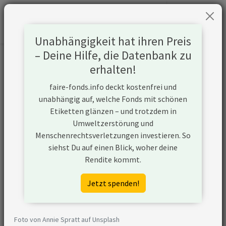
Unabhängigkeit hat ihren Preis
– Deine Hilfe, die Datenbank zu
Informationen zum Unternehmen
erhalten!
faire-fonds.info deckt kostenfrei und
Name
Kao Corp.
unabhängig auf, welche Fonds mit schönen
Etiketten glänzen – und trotzdem in
Website
https://www.kao.com/global/en/
Umweltzerstörung und
Menschenrechtsverletzungen investieren. So
Konflikte
siehst Du auf einen Blick, woher deine
Rendite kommt.
Kurzbeschreibung
Die Kao Corporation ist ein
japanisches
Jetzt spenden!
Konsumgüterunternehmen, das
Schönheits-, Gesundheits- und
Haushaltspflegeprodukte
Foto von Annie Spratt auf Unsplash
herstellt und auch Chemikalien