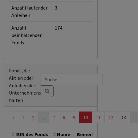
Anzahl laufender
3
Anleihen
Anzahl
174
beinhaltender
Fonds
Fonds, die
Aktien oder
Anleihen des
Unternehmens
halten
‹
1
2
...
7
8
9
10
11
12
13
...
ISIN des Fonds
Name
Bemerkung
Gesamthöhe