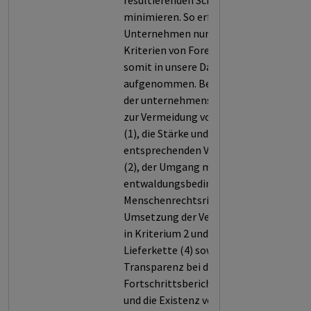
resultierenden Schäden zu
minimieren. So erfüllt das
Unternehmen nur 43,4 % der
Kriterien von Forest 500 und wird
somit in unsere Datenbank
aufgenommen. Bewertet werden
der unternehmensweite Ansatz
zur Vermeidung von Entwaldung
(1), die Stärke und Reichweite der
entsprechenden Verpflichtungen
(2), der Umgang mit
entwaldungsbedingten
Menschenrechtsrisiken (3), die
Umsetzung der Verpflichtungen
in Kriterium 2 und 3 entlang der
Lieferkette (4) sowie die
Transparenz bei der
Fortschrittsberichterstattung
und die Existenz von