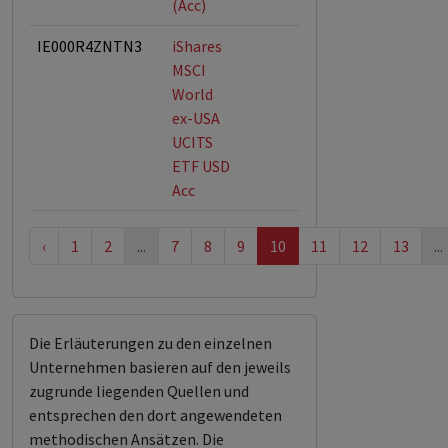
(Acc)
IE000R4ZNTN3
iShares
MSCI
World
ex-USA
UCITS
ETF USD
Acc
‹
1
2
...
7
8
9
10
11
12
13
...
Die Erläuterungen zu den einzelnen
Unternehmen basieren auf den jeweils
zugrunde liegenden Quellen und
entsprechen den dort angewendeten
methodischen Ansätzen. Die