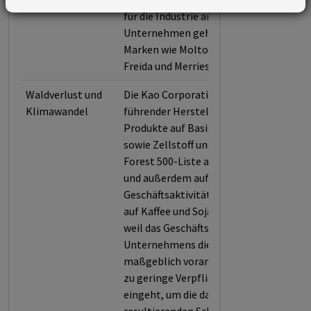
für die Industrie anbietet. Zu dem
Unternehmen gehören bekannte
Marken wie Molton Brown, John
Freida und Merries.
Waldverlust und
Die Kao Corporation wurde als
Klimawandel
führender Hersteller für
Produkte auf Basis von Palmöl
sowie Zellstoff und Papier in die
Forest 500-Liste aufgenommen
und außerdem aufgrund ihrer
Geschäftsaktivitäten in Bezug
auf Kaffee und Soja bewertet,
weil das Geschäftsmodell des
Unternehmens die Entwaldung
maßgeblich vorantreibt und es
zu geringe Verpflichtungen
eingeht, um die daraus