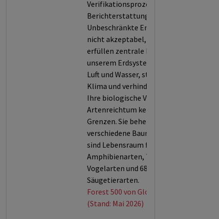
Verifikationsprozessen dieser
Berichterstattung (5).
Unbeschränkte Entwaldung ist
nicht akzeptabel, denn Wälder
erfüllen zentrale Funktionen in
unserem Erdsystem: Sie filtern
Luft und Wasser, stabilisieren das
Klima und verhindern Erosion.
Ihre biologische Vielfalt und ihr
Artenreichtum kennen keine
Grenzen. Sie beherbergen 60.000
verschiedene Baumarten und
sind Lebensraum für 80 % der
Amphibienarten, 75 % der
Vogelarten und 68 % der
Säugetierarten.
Forest 500 von Global Canopy
(Stand: Mai 2026)