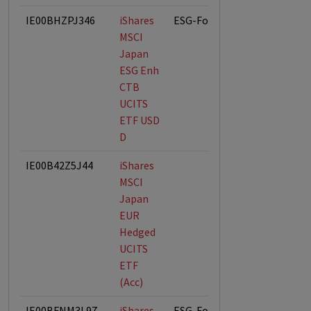
IE00BHZPJ346
iShares
ESG-Fonds
MSCI
Japan
ESG Enh
CTB
UCITS
ETF USD
D
IE00B42Z5J44
iShares
MSCI
Japan
EUR
Hedged
UCITS
ETF
(Acc)
IE00BFNM3L97
iShares
ESG-Fonds