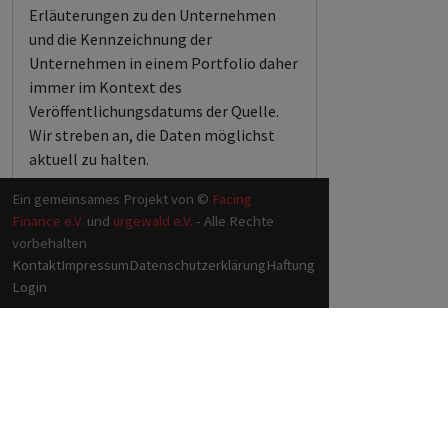
Erläuterungen zu den Unternehmen
und die Kennzeichnung der
Unternehmen in einem Portfolio daher
immer im Kontext des
Veröffentlichungsdatums der Quelle.
Wir streben an, die Daten möglichst
aktuell zu halten.
Ein gemeinsames Projekt von ©
Facing
Finance e.V.
und
urgewald e.V.
- Alle Rechte
vorbehalten
Kontakt
Impressum
Datenschutzerklärung
Haftung
Login