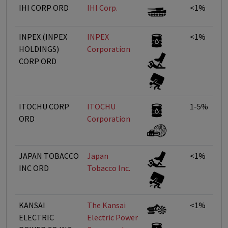
IHI CORP ORD
IHI Corp.
<1%
INPEX (INPEX
INPEX
<1%
HOLDINGS)
Corporation
CORP ORD
ITOCHU CORP
ITOCHU
1-5%
ORD
Corporation
JAPAN TOBACCO
Japan
<1%
INC ORD
Tobacco Inc.
KANSAI
The Kansai
<1%
ELECTRIC
Electric Power