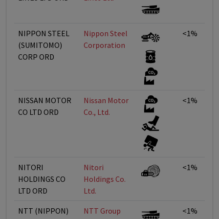
NIPPON STEEL
Nippon Steel
<1%
(SUMITOMO)
Corporation
CORP ORD
NISSAN MOTOR
Nissan Motor
<1%
CO LTD ORD
Co., Ltd.
NITORI
Nitori
<1%
HOLDINGS CO
Holdings Co.
LTD ORD
Ltd.
NTT (NIPPON)
NTT Group
<1%