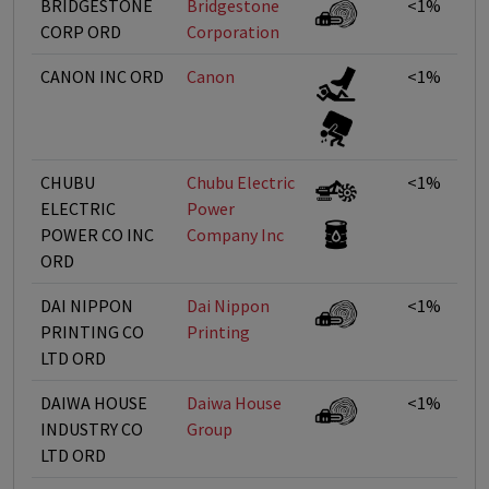
BRIDGESTONE
Bridgestone
<1%
CORP ORD
Corporation
CANON INC ORD
Canon
<1%
CHUBU
Chubu Electric
<1%
ELECTRIC
Power
POWER CO INC
Company Inc
ORD
DAI NIPPON
Dai Nippon
<1%
PRINTING CO
Printing
LTD ORD
DAIWA HOUSE
Daiwa House
<1%
INDUSTRY CO
Group
LTD ORD