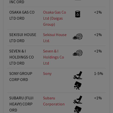
INC ORD
OSAKA GAS CO
Osaka Gas Co
<1%
LTD ORD
Ltd (Daigas
Group)
SEKISUI HOUSE
Sekisui House
<1%
LTD ORD
Ltd.
SEVEN & I
Seven & I
<1%
HOLDINGS CO
Holdings Co
LTD ORD
Ltd
SONY GROUP
Sony
1-5%
CORP ORD
SUBARU (FUJI
Subaru
<1%
HEAVY) CORP
Corporation
ORD