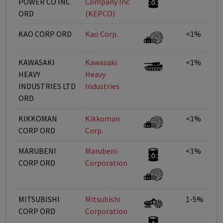
POWER CO INC
Company Inc
ORD
(KEPCO)
KAO CORP ORD
Kao Corp.
<1%
KAWASAKI
Kawasaki
<1%
HEAVY
Heavy
INDUSTRIES LTD
Industries
ORD
KIKKOMAN
Kikkoman
<1%
CORP ORD
Corp.
MARUBENI
Marubeni
<1%
CORP ORD
Corporation
MITSUBISHI
Mitsubishi
1-5%
CORP ORD
Corporation