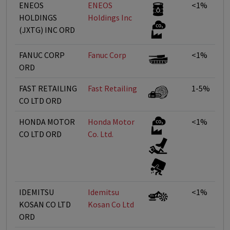
ENEOS
ENEOS
<1%
HOLDINGS
Holdings Inc
(JXTG) INC ORD
FANUC CORP
Fanuc Corp
<1%
ORD
FAST RETAILING
Fast Retailing
1-5%
CO LTD ORD
HONDA MOTOR
Honda Motor
<1%
CO LTD ORD
Co. Ltd.
IDEMITSU
Idemitsu
<1%
KOSAN CO LTD
Kosan Co Ltd
ORD