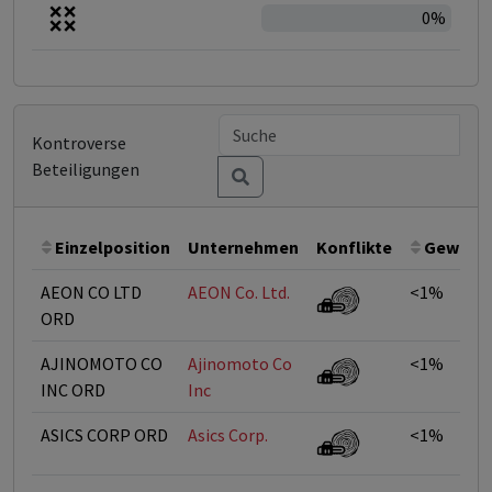
0%
Kontroverse
Beteiligungen
Einzelposition
Unternehmen
Konflikte
Gewicht
AEON CO LTD
AEON Co. Ltd.
<1%
ORD
AJINOMOTO CO
Ajinomoto Co
<1%
INC ORD
Inc
ASICS CORP ORD
Asics Corp.
<1%