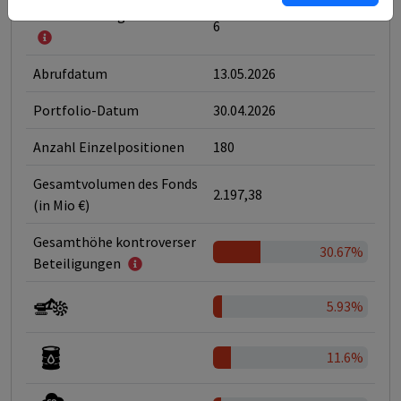
Klassifizierung nach SFDR
6
Abrufdatum
13.05.2026
Portfolio-Datum
30.04.2026
Anzahl Einzelpositionen
180
Gesamtvolumen des Fonds
2.197,38
(in Mio €)
Gesamthöhe kontroverser
30.67%
Beteiligungen
5.93%
11.6%