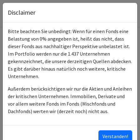
Disclaimer
Bitte beachten Sie unbedingt: Wenn für einen Fonds eine
Belastung von 0% angegeben ist, heißt das nicht, dass
Informationen zum Fonds
dieser Fonds aus nachhaltiger Perspektive unbelastet ist.
Im Portfolio werden nur die 1.437 Unternehmen
iShares MSCI Japan
gekennzeichnet, die unsere derzeitigen Quellen abdecken.
Name
UCITS ETF USD (Dist)
Es gibt darüber hinaus natürlich noch weitere, kritische
Unternehmen.
ISIN des Fonds
IE00B02KXH56
Außerdem berücksichtigen wir nur die Aktien und Anleihen
Typ des Fonds
ETF
der kritischen Unternehmen. Immobilien, Derivate und
vor allem weitere Fonds im Fonds (Mischfonds und
BlackRock Asset
Fondsmanagement
Dachfonds) werten wir (derzeit noch) nicht aus.
Management Ireland Ltd
BlackRock Advisors (UK)
Anlageberater
Ltd
Verstanden!