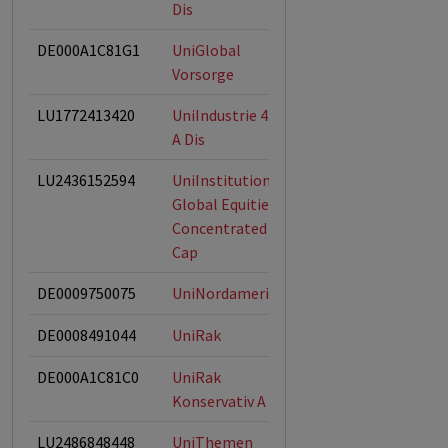
Dis
DE000A1C81G1
UniGlobal
Vorsorge
LU1772413420
UniIndustrie 4.0
A Dis
LU2436152594
UniInstitutional
Global Equities
Concentrated
Cap
DE0009750075
UniNordamerika
DE0008491044
UniRak
DE000A1C81C0
UniRak
Konservativ A
LU2486848448
UniThemen