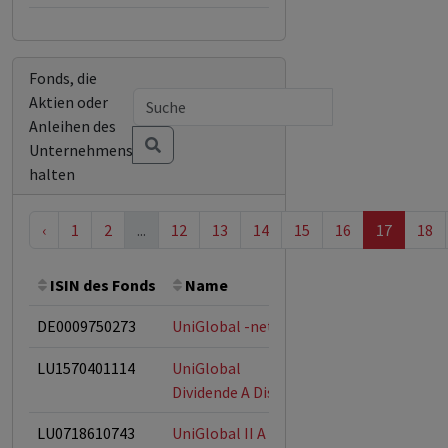
Fonds, die
Aktien oder
Anleihen des
Unternehmens
halten
‹
1
2
...
12
13
14
15
16
17
18
ISIN des Fonds
Name
Bemerkung
Gesa
DE0009750273
UniGlobal -net-
LU1570401114
UniGlobal
Dividende A Dis
LU0718610743
UniGlobal II A