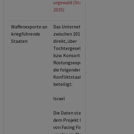
urgewald (Stand: Nov.
2025)
Waffenexporte an
Das Unternehmen war
kriegführende
zwischen 2017 und 2025
Staaten
direkt, über
Tochtergesellschaften
bzw. Konsortien an
Rüstungsexporten in
die folgenden
Konfliktstaaten
beteiligt:
Israel
Die Daten stammen aus
dem Projekt Exit Arms
von Facing Finance und