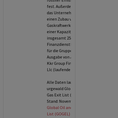
fossiler Emissionen
fest. Außerdem plant
das Unternehmen
einen Zubau von
Gaskraftwerken mit
einer Kapazität von
insgesamt 250,74 MW.
Finanzdienstleistungen
für die Gruppe (z.T.
Ausgabe von Anleihen):
Kkr Group Finance Co VI
Llc (laufende Anleihen).
Alle Daten laut der
urgewald Global Oil &
Gas Exit List (GOGEL,
Stand: November 2025).
Global Oil and Gas Exit
List (GOGEL) von