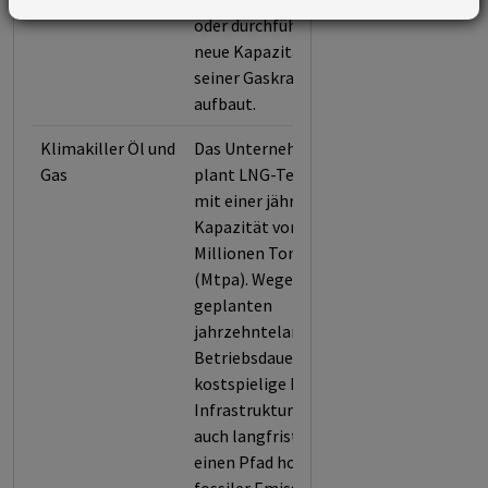
oder durchführt und
neue Kapazitäten
seiner Gaskraftwerke
aufbaut.
Klimakiller Öl und
Das Unternehmen
Gas
plant LNG-Terminals
mit einer jährlichen
Kapazität von 13.54
Millionen Tonnen
(Mtpa). Wegen der
geplanten
jahrzehntelangen
Betriebsdauer legt der
kostspielige Bau neuer
Infrastruktur die Welt
auch langfristig auf
einen Pfad hoher