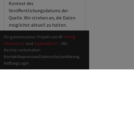
Kontext des
Veröffentlichungsdatums der
Quelle. Wir streben an, die Daten
möglichst aktuell zu halten.
Ein gemeinsames Projekt von ©
Facing
Finance e.V.
und
urgewald e.V.
- Alle
Rechte vorbehalten
Kontakt
Impressum
Datenschutzerklärung
Haftung
Login