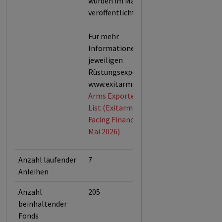
wurden im Mai 2026
veröffentlicht.
Für mehr
Informationen über die
jeweiligen
Rüstungsexporte siehe
www.exitarms.org.
Arms Exporters Exit
List (Exitarms) von
Facing Finance (Stand:
Mai 2026)
Anzahl laufender
7
Anleihen
Anzahl
205
beinhaltender
Fonds