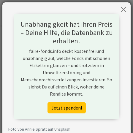
Unabhängigkeit hat ihren Preis
– Deine Hilfe, die Datenbank zu
Informationen zum Unternehmen
erhalten!
faire-fonds.info deckt kostenfrei und
Name
KKR & Co Inc
unabhängig auf, welche Fonds mit schönen
Etiketten glänzen – und trotzdem in
Website
https://www.kkr.com
Umweltzerstörung und
Menschenrechtsverletzungen investieren. So
Konflikte
siehst Du auf einen Blick, woher deine
Rendite kommt.
Kurzbeschreibung
KKR & Co Inc ist ein
Unternehmen aus den
Jetzt spenden!
USA, das den Ausbau
von
Transportinfrastruktur
Foto von Annie Spratt auf Unsplash
für Öl und Gas plant