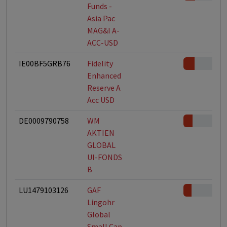
Funds -
Asia Pac
MAG&I A-
ACC-USD
IE00BF5GRB76
Fidelity
Enhanced
Reserve A
Acc USD
DE0009790758
WM
AKTIEN
GLOBAL
UI-FONDS
B
LU1479103126
GAF
Lingohr
Global
Small Cap