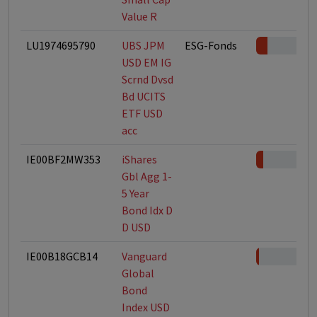
Value R
LU1974695790
UBS JPM
ESG-Fonds
USD EM IG
Scrnd Dvsd
Bd UCITS
ETF USD
acc
IE00BF2MW353
iShares
Gbl Agg 1-
5 Year
Bond Idx D
D USD
IE00B18GCB14
Vanguard
Global
Bond
Index USD