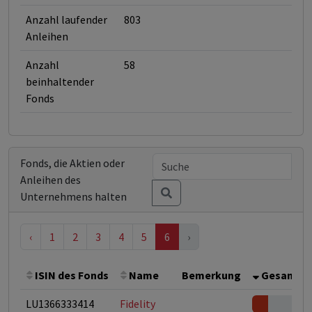
Anzahl laufender
803
Anleihen
Anzahl
58
beinhaltender
Fonds
Fonds, die Aktien oder
Anleihen des
Unternehmens halten
‹
1
2
3
4
5
6
›
ISIN des Fonds
Name
Bemerkung
Gesamthöh
LU1366333414
Fidelity