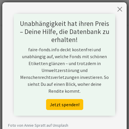
Unabhängigkeit hat ihren Preis
– Deine Hilfe, die Datenbank zu
Informationen zum Unternehmen
erhalten!
faire-fonds.info deckt kostenfrei und
Name
Korea Electric Power Corporation
unabhängig auf, welche Fonds mit schönen
(KEPCO)
Etiketten glänzen – und trotzdem in
Umweltzerstörung und
Website
https://home.kepco.co.kr
Menschenrechtsverletzungen investieren. So
siehst Du auf einen Blick, woher deine
Konflikte
Rendite kommt.
Kurzbeschreibung
Korea Electric Power Corporation
Jetzt spenden!
(KEPCO) ist ein Unternehmen aus
Südkorea, das sein Geschäft
entlang der
Foto von Annie Spratt auf Unsplash
Wertschöpfungskette von Kohle