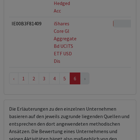
Hedged
Acc
IE00B3F81409
iShares
Core Gl
Aggregate
Bd UCITS
ETF USD
Dis
‹
1
2
3
4
5
6
›
Die Erläuterungen zu den einzelnen Unternehmen
basieren auf den jeweils zugrunde liegenden Quellen und
entsprechen den dort angewendeten methodischen
Ansätzen. Die Bewertung eines Unternehmens und
seinen Aktivitäten hängt also maßgeblich von den