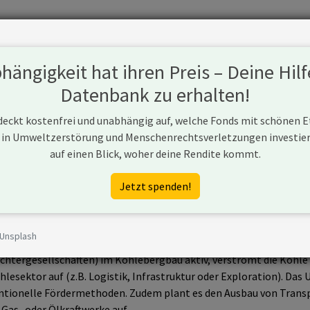
Fonds
Unternehmen
Hintergrund
Methodik
Blog
S
ängigkeit hat ihren Preis – Deine Hilf
Datenbank zu erhalten!
 deckt kostenfrei und unabhängig auf, welche Fonds mit schönen 
 in Umweltzerstörung und Menschenrechtsverletzungen investiere
auf einen Blick, woher deine Rendite kommt.
Jetzt spenden!
 Unsplash
Unternehmen aus Japan, das sein Geschäft entlang der Wertschöpfu
Tochtergesellschaften) im Kohlebergbau aktiv, verstromt die Kohl
lesektor auf (z.B. Logistik, Infrastruktur oder Exploration). Das
ntionelle Fördermethoden. Zudem plant es den Ausbau von Transpo
Gas- oder Ölkraftwerke auf.