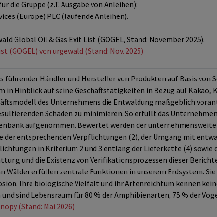
ür die Gruppe (z.T. Ausgabe von Anleihen):
rvices (Europe) PLC (laufende Anleihen).
wald Global Oil & Gas Exit List (GOGEL, Stand: November 2025).
List (GOGEL) von urgewald (Stand: Nov. 2025)
als führender Händler und Hersteller von Produkten auf Basis von S
n Hinblick auf seine Geschäftstätigkeiten in Bezug auf Kakao, 
häftsmodell des Unternehmens die Entwaldung maßgeblich vorantr
esultierenden Schäden zu minimieren. So erfüllt das Unternehmen 
atenbank aufgenommen. Bewertet werden der unternehmensweite 
te der entsprechenden Verpflichtungen (2), der Umgang mit entw
ichtungen in Kriterium 2 und 3 entlang der Lieferkette (4) sowie 
attung und die Existenz von Verifikationsprozessen dieser Berich
nn Wälder erfüllen zentrale Funktionen in unserem Erdsystem: Sie f
sion. Ihre biologische Vielfalt und ihr Artenreichtum kennen kei
und sind Lebensraum für 80 % der Amphibienarten, 75 % der Voge
nopy (Stand: Mai 2026)