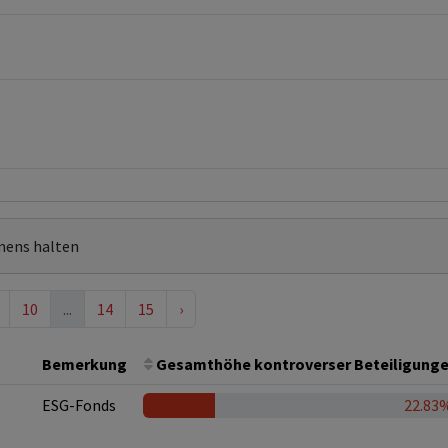
mens halten
10
...
14
15
›
Bemerkung
Gesamthöhe kontroverser Beteiligung
ESG-Fonds
22.83