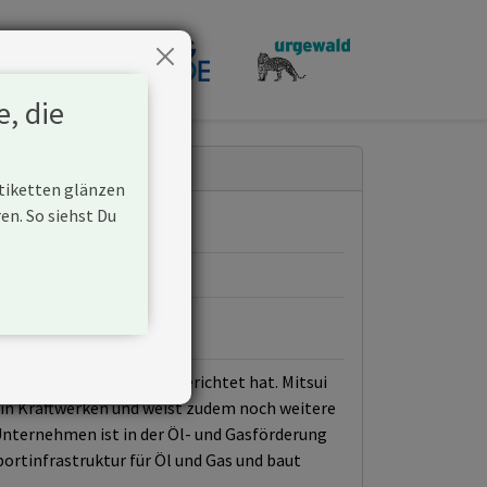
penden
e, die
Etiketten glänzen
n. So siehst Du
ngskette von Kohle ausgerichtet hat. Mitsui
e in Kraftwerken und weist zudem noch weitere
 Unternehmen ist in der Öl- und Gasförderung
rtinfrastruktur für Öl und Gas und baut