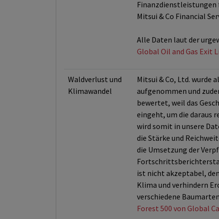
Finanzdienstleistungen f
Mitsui & Co Financial Se
Alle Daten laut der urge
Global Oil and Gas Exit 
Waldverlust und
Mitsui & Co, Ltd. wurde 
Klimawandel
aufgenommen und zudem i
bewertet, weil das Gesc
eingeht, um die daraus r
wird somit in unsere D
die Stärke und Reichwei
die Umsetzung der Verpfl
Fortschrittsberichterst
ist nicht akzeptabel, de
Klima und verhindern Ero
verschiedene Baumarten 
Forest 500 von Global Ca