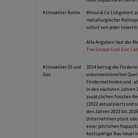
Klimakiller Kohle
Mitsui & Co Ltd gehört 
metallurgischer Kohlepr
sofort von jeder Invest
Alle Angaben laut der Me
The Global Coal Exit Lis
Klimakiller Öl und
2024 betrug die Förderl
Gas
unkonventionellen Quell
Fördermethoden und -abb
in den nächsten Jahren 1
zusätzlichen fossilen R
(2022 aktualisiert) und 
den Jahren 2023 bis 2025
Unternehmen plant oder 
einer jährlichen Kapazi
kostspielige Bau neuer I