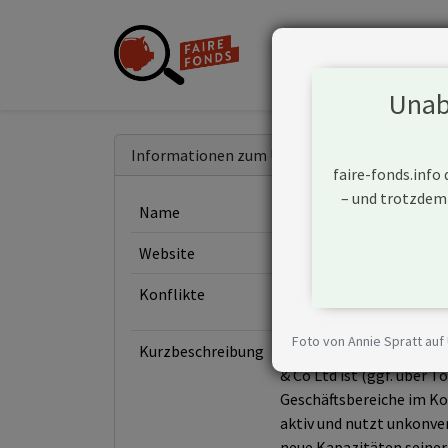
Unabh
Informationen zum Unternehmen
faire-fonds.info
– und trotzdem
Name
Mitsui & Co Ltd
Website
https://www.mitsui.com
Konflikte
Foto von Annie Spratt auf
Kurzbeschreibung
Mitsui & Co Ltd ist ein 
& Co Ltd ist (ggf. über 
Geschäftsbereiche im Koh
aktiv und nutzt unkonve
neue Kapazitäten seiner 