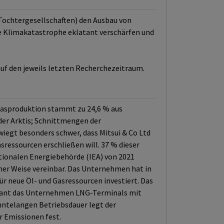
 Tochtergesellschaften) den Ausbau von
ie Klimakatastrophe eklatant verschärfen und
auf den jeweils letzten Recherchezeitraum.
 Gasproduktion stammt zu 24,6 % aus
der Arktis; Schnittmengen der
iegt besonders schwer, dass Mitsui & Co Ltd
ressourcen erschließen will. 37 % dieser
tionalen Energiebehörde (IEA) von 2021
einer Weise vereinbar. Das Unternehmen hat in
ür neue Öl- und Gasressourcen investiert. Das
 plant das Unternehmen LNG-Terminals mit
hntelangen Betriebsdauer legt der
er Emissionen fest.