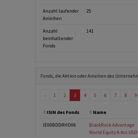
Anzahl laufender
25
Anleihen
Anzahl
141
beinhaltender
Fonds
Fonds, die Aktien oder Anleihen des Unterneh
‹
1
2
3
4
5
6
7
8
9
ISIN des Fonds
Name
IE00BDDRHD06
BlackRock Advantage
World Equity A Acc USD