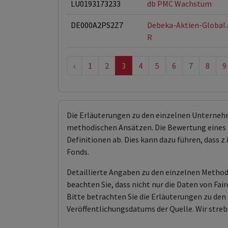
LU0193173233
db PMC Wachstum
DE000A2PS2Z7
Debeka-Aktien-Global
R
‹
1
2
3
4
5
6
7
8
9
Die Erläuterungen zu den einzelnen Unterneh
methodischen Ansätzen. Die Bewertung eines 
Definitionen ab. Dies kann dazu führen, dass
Fonds.
Detaillierte Angaben zu den einzelnen Methodi
beachten Sie, dass nicht nur die Daten von F
Bitte betrachten Sie die Erläuterungen zu d
Veröffentlichungsdatums der Quelle. Wir streb