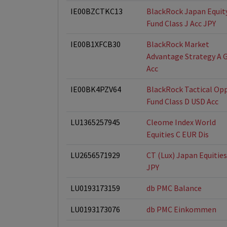
IE00BZCTKC13
BlackRock Japan Equit
Fund Class J Acc JPY
IE00B1XFCB30
BlackRock Market
Advantage Strategy A 
Acc
IE00BK4PZV64
BlackRock Tactical Op
Fund Class D USD Acc
LU1365257945
Cleome Index World
Equities C EUR Dis
LU2656571929
CT (Lux) Japan Equities
JPY
LU0193173159
db PMC Balance
LU0193173076
db PMC Einkommen