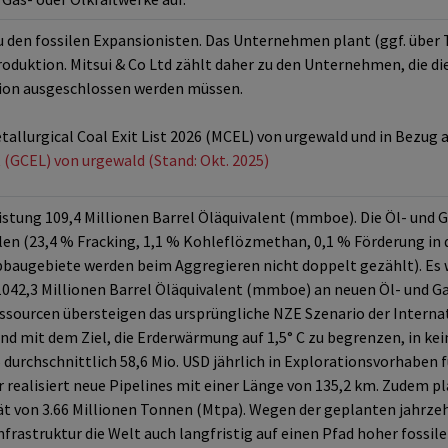
zu den fossilen Expansionisten. Das Unternehmen plant (ggf. über
oduktion. Mitsui & Co Ltd zählt daher zu den Unternehmen, die d
ition ausgeschlossen werden müssen.
tallurgical Coal Exit List 2026 (MCEL) von urgewald und in Bezug 
t (GCEL) von urgewald (Stand: Okt. 2025)
eistung 109,4 Millionen Barrel Öläquivalent (mmboe). Die Öl- und
en (23,4 % Fracking, 1,1 % Kohleflözmethan, 0,1 % Förderung in 
augebiete werden beim Aggregieren nicht doppelt gezählt). Es w
042,3 Millionen Barrel Öläquivalent (mmboe) an neuen Öl- und Gas
essourcen übersteigen das ursprüngliche NZE Szenario der Interna
sind mit dem Ziel, die Erderwärmung auf 1,5° C zu begrenzen, in k
 durchschnittlich 58,6 Mio. USD jährlich in Explorationsvorhaben f
realisiert neue Pipelines mit einer Länge von 135,2 km. Zudem
tät von 3.66 Millionen Tonnen (Mtpa). Wegen der geplanten jahrze
nfrastruktur die Welt auch langfristig auf einen Pfad hoher fossil