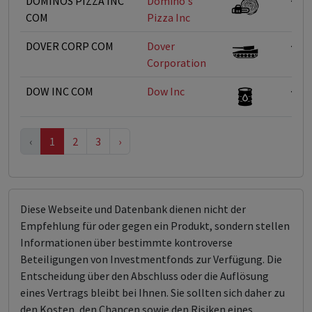
DOMINOS PIZZA INC
Domino's
<1%
COM
Pizza Inc
DOVER CORP COM
Dover
<1%
Corporation
DOW INC COM
Dow Inc
<1%
‹
1
2
3
›
Diese Webseite und Datenbank dienen nicht der
Empfehlung für oder gegen ein Produkt, sondern stellen
Informationen über bestimmte kontroverse
Beteiligungen von Investmentfonds zur Verfügung. Die
Entscheidung über den Abschluss oder die Auflösung
eines Vertrags bleibt bei Ihnen. Sie sollten sich daher zu
den Kosten, den Chancen sowie den Risiken eines