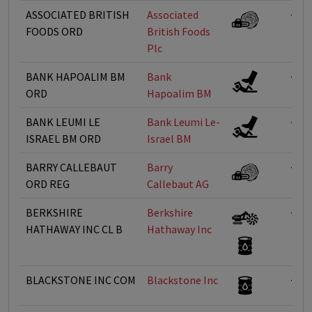
ASSOCIATED BRITISH
Associated
<1%
FOODS ORD
British Foods
Plc
BANK HAPOALIM BM
Bank
<1%
ORD
Hapoalim BM
BANK LEUMI LE
Bank Leumi Le-
<1%
ISRAEL BM ORD
Israel BM
BARRY CALLEBAUT
Barry
<1%
ORD REG
Callebaut AG
BERKSHIRE
Berkshire
<1%
HATHAWAY INC CL B
Hathaway Inc
BLACKSTONE INC COM
Blackstone Inc
<1%