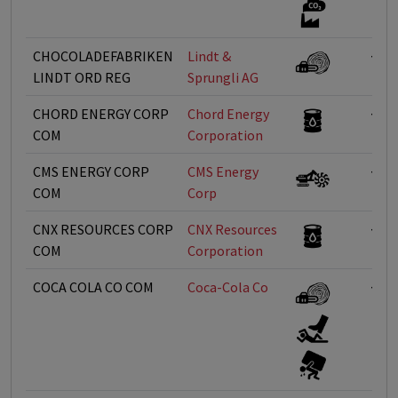
CHOCOLADEFABRIKEN
Lindt &
<1%
LINDT ORD REG
Sprungli AG
CHORD ENERGY CORP
Chord Energy
<1%
COM
Corporation
CMS ENERGY CORP
CMS Energy
<1%
COM
Corp
CNX RESOURCES CORP
CNX Resources
<1%
COM
Corporation
COCA COLA CO COM
Coca-Cola Co
<1%