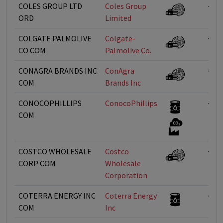
COLES GROUP LTD
Coles Group
<1%
ORD
Limited
COLGATE PALMOLIVE
Colgate-
<1%
CO COM
Palmolive Co.
CONAGRA BRANDS INC
ConAgra
<1%
COM
Brands Inc
CONOCOPHILLIPS
ConocoPhillips
<1%
COM
COSTCO WHOLESALE
Costco
<1%
CORP COM
Wholesale
Corporation
COTERRA ENERGY INC
Coterra Energy
<1%
COM
Inc