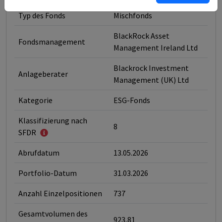
Typ des Fonds
Mischfonds
BlackRock Asset
Fondsmanagement
Management Ireland Ltd
Blackrock Investment
Anlageberater
Management (UK) Ltd
Kategorie
ESG-Fonds
Klassifizierung nach
8
SFDR
Abrufdatum
13.05.2026
Portfolio-Datum
31.03.2026
Anzahl Einzelpositionen
737
Gesamtvolumen des
923,81