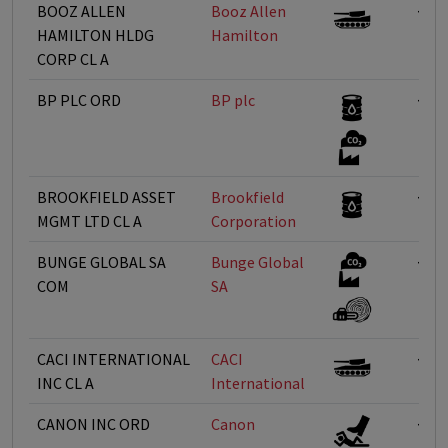
BOOZ ALLEN
Booz Allen
<1%
HAMILTON HLDG
Hamilton
CORP CL A
BP PLC ORD
BP plc
<1%
BROOKFIELD ASSET
Brookfield
<1%
MGMT LTD CL A
Corporation
BUNGE GLOBAL SA
Bunge Global
<1%
COM
SA
CACI INTERNATIONAL
CACI
<1%
INC CL A
International
CANON INC ORD
Canon
<1%