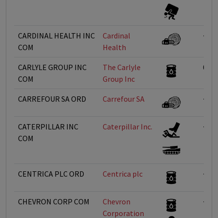
CARDINAL HEALTH INC
Cardinal
<1%
COM
Health
CARLYLE GROUP INC
The Carlyle
0%
COM
Group Inc
CARREFOUR SA ORD
Carrefour SA
<1%
CATERPILLAR INC
Caterpillar Inc.
<1%
COM
CENTRICA PLC ORD
Centrica plc
<1%
CHEVRON CORP COM
Chevron
<1%
Corporation