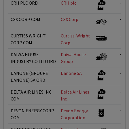
CRH PLC ORD
CRH plc
<1%
CSX CORP COM
CSX Corp
<1%
CURTISS WRIGHT
Curtiss-Wright
<1%
CORP COM
Corp.
DAIWA HOUSE
Daiwa House
<1%
INDUSTRY CO LTD ORD
Group
DANONE (GROUPE
Danone SA
<1%
DANONE) SA ORD
DELTA AIR LINES INC
Delta Air Lines
<1%
COM
Inc.
DEVON ENERGY CORP
Devon Energy
<1%
COM
Corporation