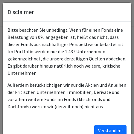
Disclaimer
Bitte beachten Sie unbedingt: Wenn für einen Fonds eine
Belastung von 0% angegeben ist, heißt das nicht, dass
Informationen zum Fonds
dieser Fonds aus nachhaltiger Perspektive unbelastet ist.
Im Portfolio werden nur die 1.437 Unternehmen
BlackRock Tactical Opps
gekennzeichnet, die unsere derzeitigen Quellen abdecken.
Name
Fund Class D USD Acc
Es gibt darüber hinaus natürlich noch weitere, kritische
Unternehmen.
ISIN des Fonds
IE00BK4PZV64
Außerdem berücksichtigen wir nur die Aktien und Anleihen
ISINs weiterer
IE000BQPOC41
der kritischen Unternehmen. Immobilien, Derivate und
Anteilsklassen
IE00BK4PZS36
vor allem weitere Fonds im Fonds (Mischfonds und
IE00BK4PZR29
Dachfonds) werten wir (derzeit noch) nicht aus.
IE00BK4PZX88
IE00BK4PZW71
…
Verstanden!
ISINs ausklappen