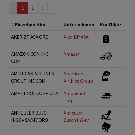
‹
1
2
3
›
Einzelposition
Unternehmen
Konflikte
Ge
AKER BP ASA ORD
Aker BP ASA
<1%
AMAZON COM INC
Amazon
1-5
COM
AMERICAN AIRLINES
American
<1%
GROUP INC COM
Airlines Group
AMPHENOL CORP CL A
Amphenol
<1%
Corp.
ANHEUSER BUSCH
Anheuser-
<1%
INBEV SA/NV ORD
Busch InBev