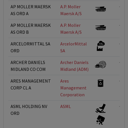
AP MOLLER MAERSK
A.P. Moller 
<1%
AS ORD A
Maersk A/S
AP MOLLER MAERSK
A.P. Moller 
<1%
AS ORD B
Maersk A/S
ARCELORMITTAL SA
ArcelorMittal
<1%
ORD
SA
ARCHER DANIELS
Archer Daniels
<1%
MIDLAND CO COM
Midland (ADM)
ARES MANAGEMENT
Ares
<1%
CORP CL A
Management
Corporation
ASML HOLDING NV
ASML
<1%
ORD