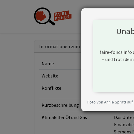
Unabh
Informationen zum Unternehmen
faire-fonds.info
– und trotzdem
Name
Siemens 
Website
https://
Konflikte
Foto von Annie Spratt auf
Kurzbeschreibung
Siemens A
Klimakiller Öl und Gas
Das Unter
Finanzdie
Siemens F