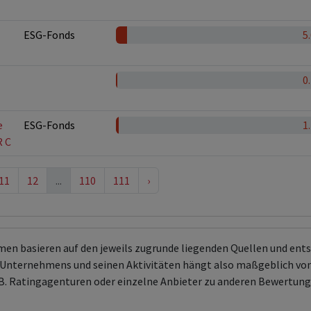
ESG-Fonds
5
0
e
ESG-Fonds
1
R C
11
12
...
110
111
›
men basieren auf den jeweils zugrunde liegenden Quellen und en
Unternehmens und seinen Aktivitäten hängt also maßgeblich von
 z.B. Ratingagenturen oder einzelne Anbieter zu anderen Bewert