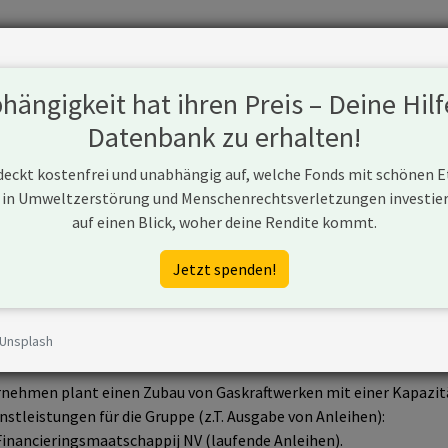
Fonds
Unternehmen
Hintergrund
Methodik
Blog
S
ängigkeit hat ihren Preis – Deine Hilf
Datenbank zu erhalten!
 deckt kostenfrei und unabhängig auf, welche Fonds mit schönen 
 in Umweltzerstörung und Menschenrechtsverletzungen investiere
AG
auf einen Blick, woher deine Rendite kommt.
www.siemens.com
Jetzt spenden!
 Unsplash
G ist ein Unternehmen aus Deutschland, das neue Kapazitäten se
nehmen plant einen Zubau von Gaskraftwerken mit einer Kapazit
nstleistungen für die Gruppe (z.T. Ausgabe von Anleihen):
inancieringsmaatschappij NV (laufende Anleihen).