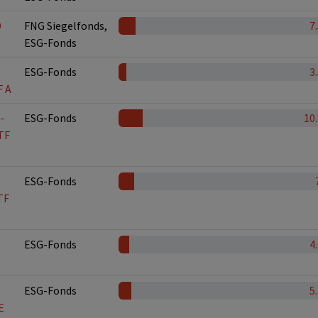
D
FNG Siegelfonds,
7
ESG-Fonds
ESG-Fonds
3
F A
-
ESG-Fonds
10
TF
ESG-Fonds
TF
ESG-Fonds
4
ESG-Fonds
5
E