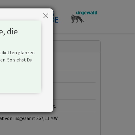
penden
e, die
Etiketten glänzen
n. So siehst Du
iner Gaskraftwerke aufbaut.
ät von insgesamt 267,11 MW.