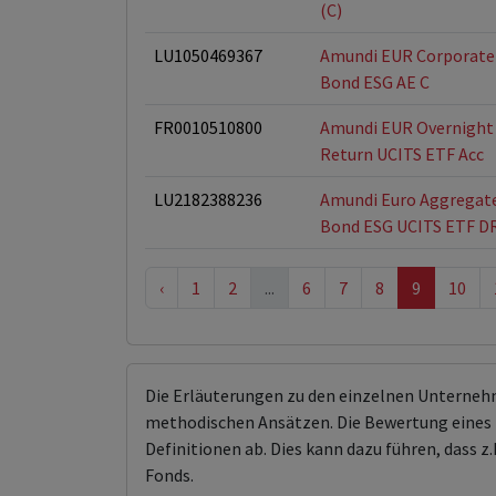
(C)
LU1050469367
Amundi EUR Corporate
Bond ESG AE C
FR0010510800
Amundi EUR Overnight
Return UCITS ETF Acc
LU2182388236
Amundi Euro Aggregat
Bond ESG UCITS ETF D
‹
1
2
...
6
7
8
9
10
Die Erläuterungen zu den einzelnen Unterneh
methodischen Ansätzen. Die Bewertung eines 
Definitionen ab. Dies kann dazu führen, dass
Fonds.