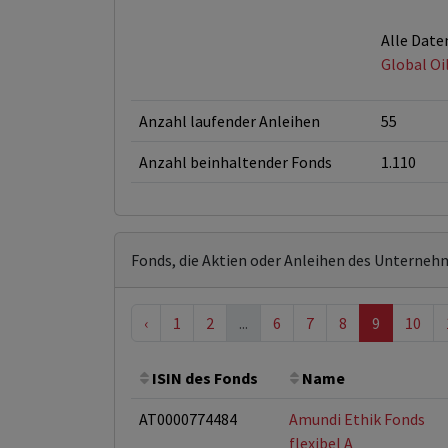
Alle Date
Global Oi
Anzahl laufender Anleihen
55
Anzahl beinhaltender Fonds
1.110
Fonds, die Aktien oder Anleihen des Unterneh
‹
1
2
...
6
7
8
9
10
ISIN des Fonds
Name
AT0000774484
Amundi Ethik Fonds
flexibel A