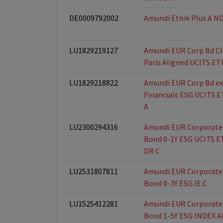
DE0009792002
Amundi Ethik Plus A N
LU1829219127
Amundi EUR Corp Bd Cl
Paris Aligned UCITS ET
LU1829218822
Amundi EUR Corp Bd ex
Financials ESG UCITS E
A
LU2300294316
Amundi EUR Corporate
Bond 0-1Y ESG UCITS E
DR C
LU2531807811
Amundi EUR Corporate
Bond 0-3Y ESG IE C
LU1525412281
Amundi EUR Corporate
Bond 1-5Y ESG INDEX A