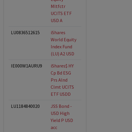
Mltfctr
UCITS ETF
USD A
LU0836512615
iShares
World Equity
Index Fund
(LU) A2 USD
IE000W1AURU9
iShares$ HY
ESG-Fonds
Cp Bd ESG
Prs Alnd
Clmt UCITS
ETF USDD
LU1184840020
JSS Bond -
USD High
Yield P USD
acc