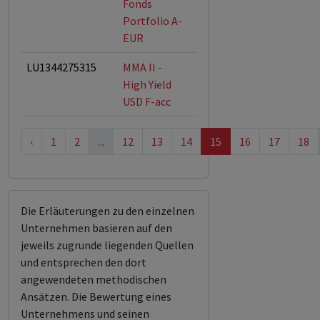
Fonds
Portfolio A-
EUR
LU1344275315
MMA II -
High Yield
USD F-acc
‹
1
2
...
12
13
14
15
16
17
18
Die Erläuterungen zu den einzelnen
Unternehmen basieren auf den
jeweils zugrunde liegenden Quellen
und entsprechen den dort
angewendeten methodischen
Ansätzen. Die Bewertung eines
Unternehmens und seinen