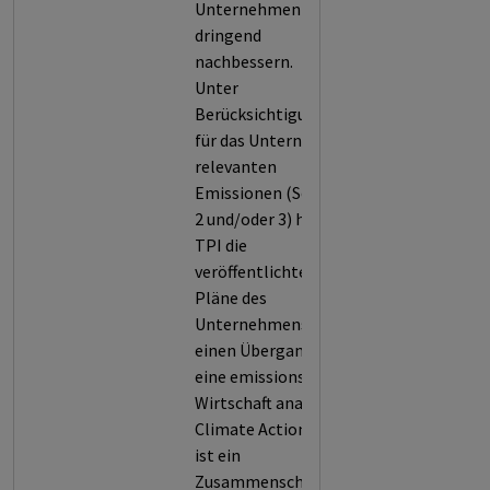
Unternehmen
dringend
nachbessern.
Unter
Berücksichtigung der
für das Unternehmen
relevanten
Emissionen (Scope 1,
2 und/oder 3) hat die
TPI die
veröffentlichten
Pläne des
Unternehmens für
einen Übergang in
eine emissionsarme
Wirtschaft analysiert.
Climate Action 100+
ist ein
Zusammenschluss