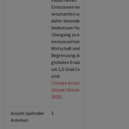
industriellen
Emissionen weltweit
verursachen und
daher besonders
bedeutsam für den
Übergang zu einer
emissionsfreien
Wirtschaft und der
Begrenzung der
globalen Erwärmung
um 1,5 Grad Celsius
sind.
Climate Action 100+
(Stand: Oktober
2025)
Anzahl laufender
3
Anleihen