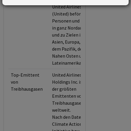
United Airlines, Inc.
(United) befördert
Personen und Fracht
in ganz Nordamerika
und zu Zielen in
Asien, Europa, Afrika,
dem Pazifik, dem
Nahen Osten und
Lateinamerika.
Top-Emittent
United Airlines
von
Holdings Inc. ist einer
Treibhausgasen
der größten
Emittenten von
Treibhausgasen
weltweit.
Nach den Daten der
Climate Action 100+