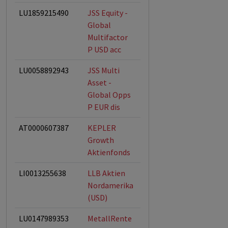
LU1859215490
JSS Equity -
ESG-Fonds
Global
Multifactor
P USD acc
LU0058892943
JSS Multi
ESG-Fonds
Asset -
Global Opps
P EUR dis
AT0000607387
KEPLER
ESG-Fonds
Growth
Aktienfonds
LI0013255638
LLB Aktien
ESG-Fonds
Nordamerika
(USD)
LU0147989353
MetallRente
ESG-Fonds