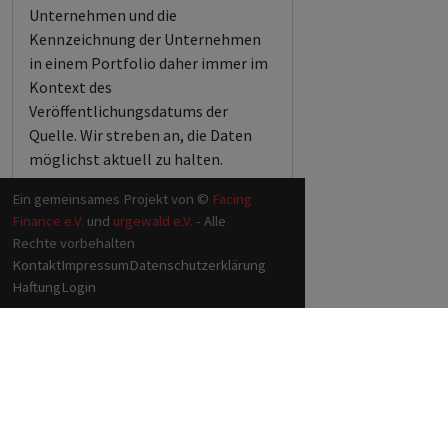
Unternehmen und die
Kennzeichnung der Unternehmen
in einem Portfolio daher immer im
Kontext des
Veröffentlichungsdatums der
Quelle. Wir streben an, die Daten
möglichst aktuell zu halten.
Ein gemeinsames Projekt von ©
Facing
Finance e.V.
und
urgewald e.V.
- Alle
Rechte vorbehalten
Kontakt
Impressum
Datenschutzerklärung
Haftung
Login