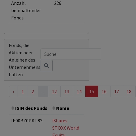
Anzahl
226
beinhaltender
Fonds
Fonds, die
Aktien oder
Anleihen des
Unternehmens
halten
‹
1
2
...
12
13
14
15
16
17
18
ISIN des Fonds
Name
Bemerkung
Gesamth
IE00BZ0PKT83
iShares
STOXX World
Equity