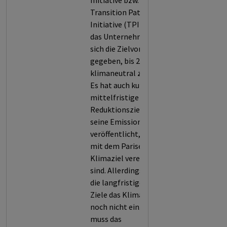
Initiative bzw. der
Transition Pathway
Initiative (TPI) hat
das Unternehmen
sich die Zielvorgabe
gegeben, bis 2050
klimaneutral zu sein.
Es hat auch kurz- und
mittelfristige
Reduktionsziele für
seine Emissionen
veröffentlicht, die
mit dem Pariser
Klimaziel vereinbar
sind. Allerdings lösen
die langfristigen
Ziele das Klimaziel
noch nicht ein. Hier
muss das