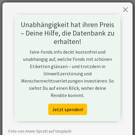
Unabhängigkeit hat ihren Preis
– Deine Hilfe, die Datenbank zu
Informationen zum Unternehmen
erhalten!
faire-fonds.info deckt kostenfrei und
Name
United Airlines
unabhängig auf, welche Fonds mit schönen
Holdings Inc.
Etiketten glänzen – und trotzdem in
Umweltzerstörung und
Website
https://ir.united.com/
Menschenrechtsverletzungen investieren. So
siehst Du auf einen Blick, woher deine
Konflikte
Rendite kommt.
Kurzbeschreibung
United Airlines
Jetzt spenden!
Holdings, Inc. bzw.
seine
hundertprozentige
Foto von Annie Spratt auf Unsplash
Tochtergesellschaft