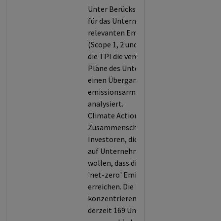
Unter Berücksichtigung der
für das Unternehmen
relevanten Emissionen
(Scope 1, 2 und/oder 3) hat
die TPI die veröffentlichten
Pläne des Unternehmens für
einen Übergang in eine
emissionsarme Wirtschaft
analysiert.
Climate Action 100+ ist ein
Zusammenschluss von
Investoren, die gemeinsam
auf Unternehmen einwirken
wollen, dass diese bis 2050
'net-zero' Emissionen
erreichen. Die Investoren
konzentrieren sich auf
derzeit 169 Unternehmen