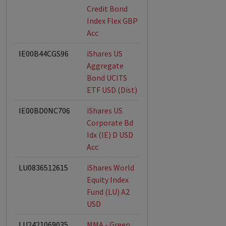
Credit Bond
Index Flex GBP
Acc
IE00B44CGS96
iShares US
Aggregate
Bond UCITS
ETF USD (Dist)
IE00BD0NC706
iShares US
Corporate Bd
Idx (IE) D USD
Acc
LU0836512615
iShares World
Equity Index
Fund (LU) A2
USD
LU2421069035
MMA - Green,
ESG-Fonds