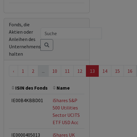
Fonds, die
Aktien oder
Anleihen des
Unternehmens
halten
‹
1
2
...
10
11
12
13
14
15
16
ISIN des Fonds
Name
Bemerkung
Gesam
IE00B4KBBD01
iShares S&P
500 Utilities
Sector UCITS
ETF USD Acc
IE0000405013
iShares UK