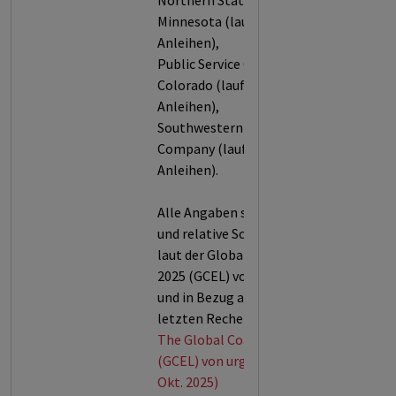
Northern States Power Co -
Minnesota (laufende
Anleihen),
Public Service Company of
Colorado (laufende
Anleihen),
Southwestern Public Service
Company (laufende
Anleihen).
Alle Angaben sowie absolute
und relative Schwellenwerte
laut der Global Coal Exit List
2025 (GCEL) von urgewald
und in Bezug auf den jeweils
letzten Recherchezeitraum.
The Global Coal Exit List
(GCEL) von urgewald (Stand:
Okt. 2025)