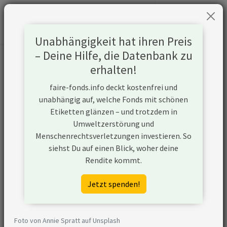
Unabhängigkeit hat ihren Preis
– Deine Hilfe, die Datenbank zu
Informationen zum Unternehmen
erhalten!
faire-fonds.info deckt kostenfrei und
Name
Xcel Energy Inc
unabhängig auf, welche Fonds mit schönen
Etiketten glänzen – und trotzdem in
Website
https://tx.my.xcelenergy.com
Umweltzerstörung und
Menschenrechtsverletzungen investieren. So
Konflikte
siehst Du auf einen Blick, woher deine
Rendite kommt.
Kurzbeschreibung
Xcel Energy Inc ist ein
Unternehmen aus den USA,
Jetzt spenden!
das (ggf. über
Tochtergesellschaften)
Strom aus Kohle gewinnt.
Foto von Annie Spratt auf Unsplash
Das Unternehmen baut