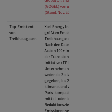
Global Oil and Gas Exit List
(GOGEL) von urgewald
(Stand: Nov. 2025)
Top-Emittent
Xcel Energy Inc ist einer der
von
größten Emittenten von
Treibhausgasen
Treibhausgasen weltweit.
Nach den Daten der Climate
Action 100+ Initiative bzw.
der Transition Pathway
Initiative (TPI) hat das
Unternehmen sich aber
weder die Zielvorgabe
gegeben, bis 2050
klimaneutral zu sein, noch
Paris-kompatible kurz-,
mittel- oder langfristige
Reduktionsziele für seine
Emissionen veröffentlicht.