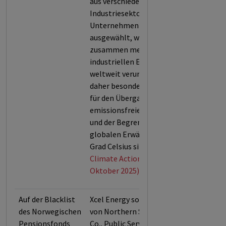
aus verschiedenen
Industriesektoren. Die
Unternehmen wurden
ausgewählt, weil sie
zusammen mehr als 80% der
industriellen Emissionen
weltweit verursachen und
daher besonders bedeutsam
für den Übergang zu einer
emissionsfreien Wirtschaft
und der Begrenzung der
globalen Erwärmung um 1,5
Grad Celsius sind.
Climate Action 100+ (Stand:
Oktober 2025)
Auf der Blacklist
Xcel Energy sowie Anleihen
des Norwegischen
von Northern States Power
Pensionsfonds
Co., Public Service Co. of