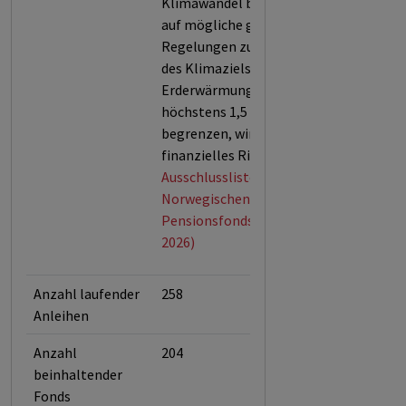
Klimawandel bei. Im Hinblick
auf mögliche gesetzliche
Regelungen zur Einhaltung
des Klimaziels, die
Erderwärmung auf
höchstens 1,5 Grad zu
begrenzen, wird dies auch als
finanzielles Risiko bewertet.
Ausschlussliste des
Norwegischen
Pensionsfonds (Stand April
2026)
Anzahl laufender
258
Anleihen
Anzahl
204
beinhaltender
Fonds