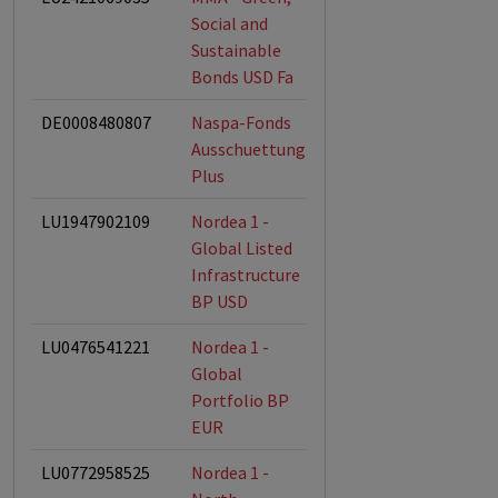
Social and
Sustainable
Bonds USD Fa
DE0008480807
Naspa-Fonds
Ausschuettung
Plus
LU1947902109
Nordea 1 -
ESG-Fonds
Global Listed
Infrastructure
BP USD
LU0476541221
Nordea 1 -
ESG-Fonds
Global
Portfolio BP
EUR
LU0772958525
Nordea 1 -
ESG-Fonds