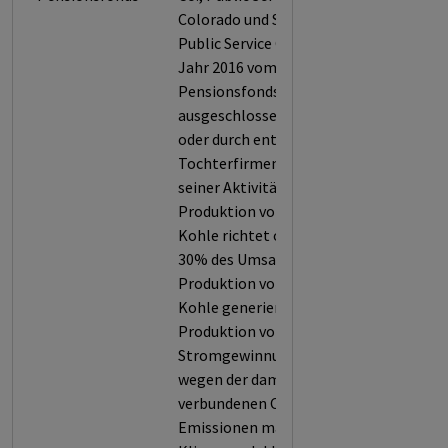
Colorado und Southwestern
Public Service Co. wurden im
Jahr 2016 vom Norwegischen
Pensionsfonds
ausgeschlossen, da es selbst
oder durch entsprechende
Tochterfirmen mehr als 30%
seiner Aktivitäten auf die
Produktion von thermischer
Kohle richtet oder mehr als
30% des Umsatzes durch die
Produktion von thermischer
Kohle generiert. Die
Produktion von Kohle zur
Stromgewinnung trägt
wegen der damit
verbundenen CO2-
Emissionen massiv zum