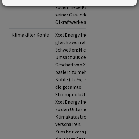
zudem neue Kapazitäten
seiner Gas- oder
Ölkraftwerke auf.
Klimakiller Kohle
Xcel Energy Inc überschreitet
gleich zwei relative
Schwellen: Nicht nur der
Umsatz aus dem operativen
Geschäft von Xcel Energy Inc
basiert zu mehr als 10 % auf
Kohle (12 %), sondern auch
die gesamte
Stromproduktion (22 %).
Xcel Energy Inc zählt daher
zu den Unternehmen, die die
Klimakatastrophe eklatant
verschärfen.
Zum Konzern gehören: