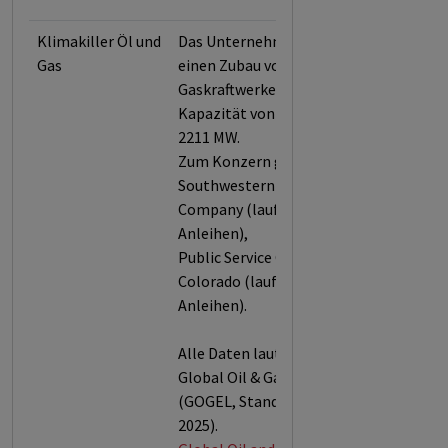
Klimakiller Öl und
Das Unternehmen plant
Gas
einen Zubau von
Gaskraftwerken mit einer
Kapazität von insgesamt
2211 MW.
Zum Konzern gehören:
Southwestern Public Service
Company (laufende
Anleihen),
Public Service Company of
Colorado (laufende
Anleihen).
Alle Daten laut der urgewald
Global Oil & Gas Exit List
(GOGEL, Stand: November
2025).