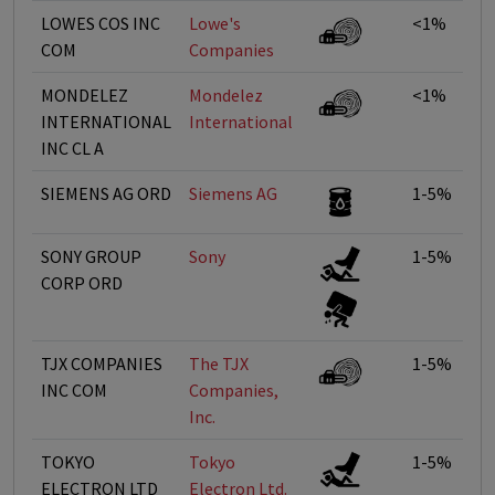
LOWES COS INC
Lowe's
<1%
COM
Companies
MONDELEZ
Mondelez
<1%
INTERNATIONAL
International
INC CL A
SIEMENS AG ORD
Siemens AG
1-5%
SONY GROUP
Sony
1-5%
CORP ORD
TJX COMPANIES
The TJX
1-5%
INC COM
Companies,
Inc.
TOKYO
Tokyo
1-5%
ELECTRON LTD
Electron Ltd.