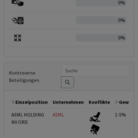
0%
0%
0%
Kontroverse
Beteiligungen
Einzelposition
Unternehmen
Konflikte
Gewicht
ASML HOLDING
ASML
1-5%
NV ORD