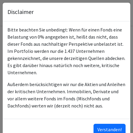
Disclaimer
Bitte beachten Sie unbedingt: Wenn für einen Fonds eine
Belastung von 0% angegeben ist, heißt das nicht, dass
Informationen zum Fonds
dieser Fonds aus nachhaltiger Perspektive unbelastet ist.
Im Portfolio werden nur die 1.437 Unternehmen
3 Banken
gekennzeichnet, die unsere derzeitigen Quellen abdecken.
Name
Nachhaltigkeitsfonds R
Es gibt darüber hinaus natürlich noch weitere, kritische
Unternehmen.
ISIN des Fonds
AT0000701156
Außerdem berücksichtigen wir nur die Aktien und Anleihen
ISINs weiterer
AT0000A1FQJ4
der kritischen Unternehmen. Immobilien, Derivate und
Anteilsklassen
vor allem weitere Fonds im Fonds (Mischfonds und
Dachfonds) werten wir (derzeit noch) nicht aus.
Typ des Fonds
Aktien
3 Banken-Generali
Fondsmanagement
Investment-GmbH
Verstanden!