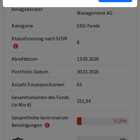
Vontobel Asset
Anlageberater
Management AG
Kategorie
ESG-Fonds
Klassifizierung nach SFDR
8
Abrufdatum
13.05.2026
Portfolio-Datum
30.01.2026
Anzahl Einzelpositionen
63
Gesamtvolumen des Fonds
151,94
(in Mio €)
Gesamthöhe kontroverser
9.19%
Beteiligungen