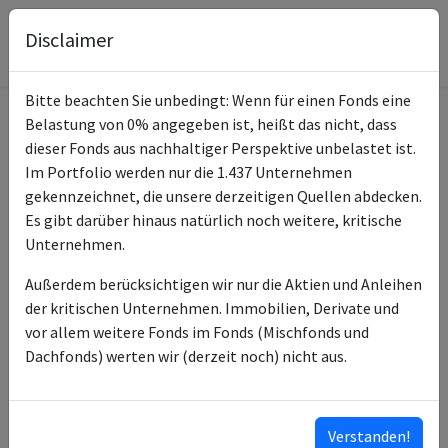
Disclaimer
Bitte beachten Sie unbedingt: Wenn für einen Fonds eine
Belastung von 0% angegeben ist, heißt das nicht, dass
Informationen zum Fonds
dieser Fonds aus nachhaltiger Perspektive unbelastet ist.
Im Portfolio werden nur die 1.437 Unternehmen
Raiffeisen-
gekennzeichnet, die unsere derzeitigen Quellen abdecken.
Name
PAXetBONUM-Aktien
Es gibt darüber hinaus natürlich noch weitere, kritische
(R) T
Unternehmen.
ISIN des Fonds
AT0000A261F9
Außerdem berücksichtigen wir nur die Aktien und Anleihen
der kritischen Unternehmen. Immobilien, Derivate und
ISINs weiterer
AT0000A261L7
vor allem weitere Fonds im Fonds (Mischfonds und
Anteilsklassen
AT0000A261H5
Dachfonds) werten wir (derzeit noch) nicht aus.
AT0000A261J1
AT0000A261M5
AT0000A261K9
Verstanden!
…