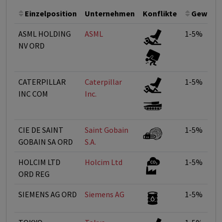
Einzelposition
Unternehmen
Konflikte
Gewicht
ASML HOLDING
ASML
1-5%
NV ORD
CATERPILLAR
Caterpillar
1-5%
INC COM
Inc.
CIE DE SAINT
Saint Gobain
1-5%
GOBAIN SA ORD
S.A.
HOLCIM LTD
Holcim Ltd
1-5%
ORD REG
SIEMENS AG ORD
Siemens AG
1-5%