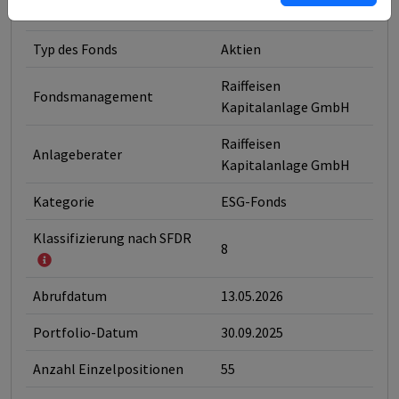
ISINs ausklappen
Typ des Fonds
Aktien
Raiffeisen
Fondsmanagement
Kapitalanlage GmbH
Raiffeisen
Anlageberater
Kapitalanlage GmbH
Kategorie
ESG-Fonds
Klassifizierung nach SFDR
8
Abrufdatum
13.05.2026
Portfolio-Datum
30.09.2025
Anzahl Einzelpositionen
55