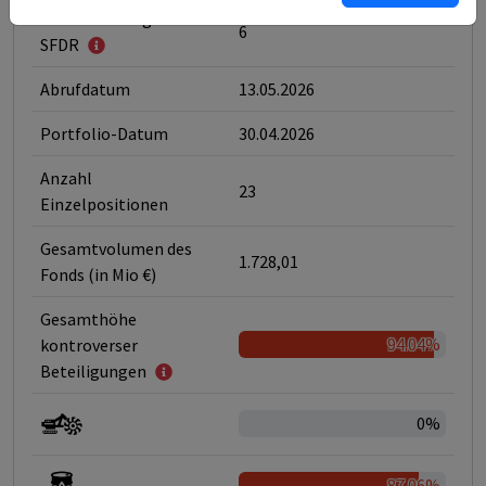
Klassifizierung nach
6
SFDR
Abrufdatum
13.05.2026
Portfolio-Datum
30.04.2026
Anzahl
23
Einzelpositionen
Gesamtvolumen des
1.728,01
Fonds (in Mio €)
Gesamthöhe
94.04%
kontroverser
Beteiligungen
0%
87.06%