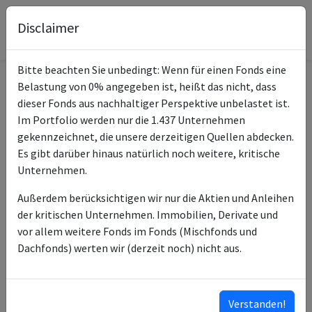
Disclaimer
Bitte beachten Sie unbedingt: Wenn für einen Fonds eine
Belastung von 0% angegeben ist, heißt das nicht, dass
Informationen zum Fonds
dieser Fonds aus nachhaltiger Perspektive unbelastet ist.
Im Portfolio werden nur die 1.437 Unternehmen
iShares S&P 500 Energy
gekennzeichnet, die unsere derzeitigen Quellen abdecken.
Name
Sector UCITS ETF USD (Acc)
Es gibt darüber hinaus natürlich noch weitere, kritische
Unternehmen.
ISIN des Fonds
IE00B42NKQ00
Außerdem berücksichtigen wir nur die Aktien und Anleihen
Typ des Fonds
ETF
der kritischen Unternehmen. Immobilien, Derivate und
vor allem weitere Fonds im Fonds (Mischfonds und
BlackRock Asset
Fondsmanagement
Dachfonds) werten wir (derzeit noch) nicht aus.
Management Ireland Ltd
BlackRock Advisors (UK)
Anlageberater
Ltd
Verstanden!