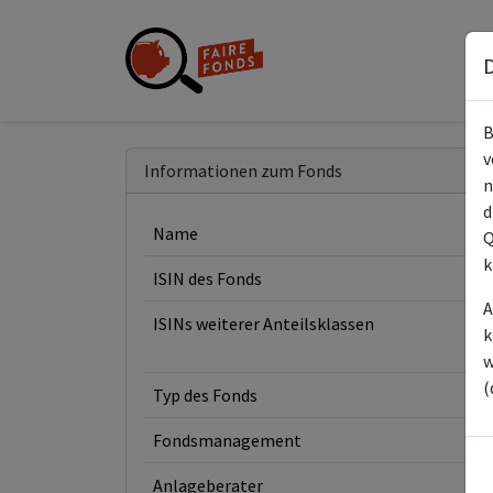
D
B
v
Informationen zum Fonds
n
d
Name
Q
k
ISIN des Fonds
A
ISINs weiterer Anteilsklassen
k
w
(
Typ des Fonds
Fondsmanagement
Anlageberater