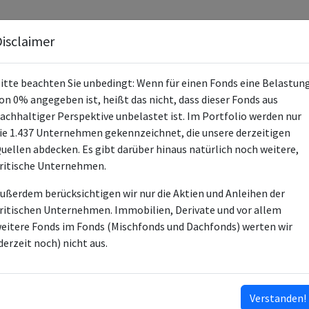
Fonds
Unternehmen
Hintergrund
Methodik
Blog
S
isclaimer
itte beachten Sie unbedingt: Wenn für einen Fonds eine Belastun
on 0% angegeben ist, heißt das nicht, dass dieser Fonds aus
achhaltiger Perspektive unbelastet ist. Im Portfolio werden nur
ie 1.437 Unternehmen gekennzeichnet, die unsere derzeitigen
TAMAC Global Champions AR EUR
uellen abdecken. Es gibt darüber hinaus natürlich noch weitere,
ritische Unternehmen.
LU0633099584
ußerdem berücksichtigen wir nur die Aktien und Anleihen der
LU2490323289
ritischen Unternehmen. Immobilien, Derivate und vor allem
LU0594047259
eitere Fonds im Fonds (Mischfonds und Dachfonds) werten wir
derzeit noch) nicht aus.
Mischfonds
Universal Investment Luxembourg S
Verstanden!
Thome Asset Management & Asset C