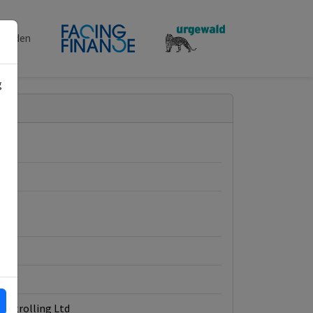
penden
g
A
ontrolling Ltd