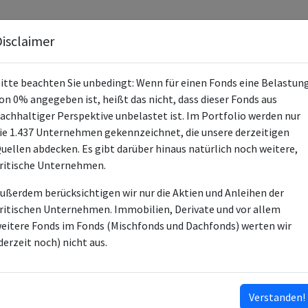
Fonds
Unternehmen
Hintergrund
Methodik
Blog
S
isclaimer
itte beachten Sie unbedingt: Wenn für einen Fonds eine Belastun
on 0% angegeben ist, heißt das nicht, dass dieser Fonds aus
achhaltiger Perspektive unbelastet ist. Im Portfolio werden nur
ie 1.437 Unternehmen gekennzeichnet, die unsere derzeitigen
Xtrackers DAX ESG Screened
uellen abdecken. Es gibt darüber hinaus natürlich noch weitere,
ritische Unternehmen.
LU0838782315
ußerdem berücksichtigen wir nur die Aktien und Anleihen der
ETF
ritischen Unternehmen. Immobilien, Derivate und vor allem
eitere Fonds im Fonds (Mischfonds und Dachfonds) werten wir
DWS Investment SA
derzeit noch) nicht aus.
DWS Investment GmbH
ESG-Fonds
Verstanden!