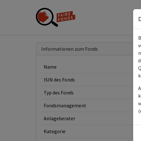
D
B
v
Informationen zum Fonds
n
d
Name
Q
k
ISIN des Fonds
A
Typ des Fonds
k
w
Fondsmanagement
(
Anlageberater
Kategorie