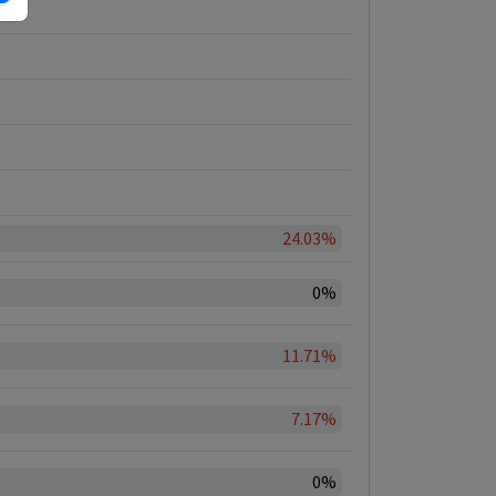
24.03%
0%
11.71%
7.17%
0%