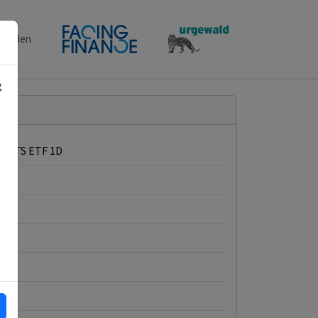
penden
g
 UCITS ETF 1D