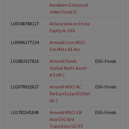
Aandelen Enhanced
Index Fonds D
LU0348788117
Allianz Asia ex China
Equity A-USD
LU0996177134
Amundi Core MSCI
Em Mkts AE Acc
LU1883327816
Amundi Funds
ESG-Fonds
Global Multi-Asset -
A EUR C
LU2078922627
Amundi MSCI AC
ESG-Fonds
FarEastExJpnESGSel
AE C
LU1781541849
Amundi MSCI EM
ESG-Fonds
Asia ESG Brd
Transition UCITS