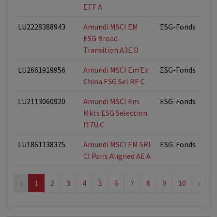
ETF A
LU2228388943
Amundi MSCI EM
ESG-Fonds
ESG Broad
Transition A3E D
LU2661919956
Amundi MSCI Em Ex
ESG-Fonds
China ESG Sel RE C
LU2113060920
Amundi MSCI Em
ESG-Fonds
Mkts ESG Selection
I17U C
LU1861138375
Amundi MSCI EM SRI
ESG-Fonds
Cl Paris Aligned AE A
‹
1
2
3
4
5
6
7
8
9
10
›