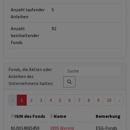
Anzahl laufender
5
Anleihen
Anzahl
92
beinhaltender
Fonds
Fonds, die Aktien oder
Anleihen des
Unternehmens halten
‹
1
2
3
4
5
6
7
8
9
10
›
ISIN des Fonds
Name
Bemerkung
NL0014065450
1895 Wereld
ESG-Fonds