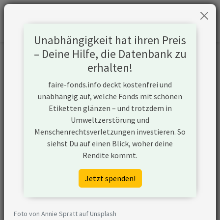
Unabhängigkeit hat ihren Preis
– Deine Hilfe, die Datenbank zu
Informationen zum Unternehmen
erhalten!
faire-fonds.info deckt kostenfrei und
Name
Doosan Enerbility Co Ltd
unabhängig auf, welche Fonds mit schönen
Etiketten glänzen – und trotzdem in
Website
https://www.doosanenerbility.com/en
Umweltzerstörung und
Menschenrechtsverletzungen investieren. So
Konflikte
siehst Du auf einen Blick, woher deine
Rendite kommt.
Kurzbeschreibung
Doosan Enerbility Co Ltd ist ein
Unternehmen aus Südkorea, das (ggf.
Jetzt spenden!
über Tochtergesellschaften) Strom
aus Kohle gewinnt und zudem noch
weitere Geschäftsbereiche im
Foto von Annie Spratt auf Unsplash
Kohlesektor aufweist (z.B. Logistik,