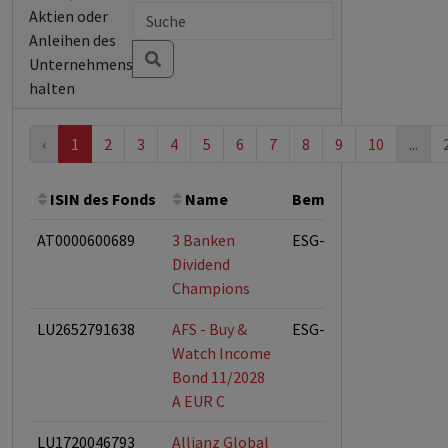
Aktien oder
Anleihen des
Unternehmens
halten
‹
1
2
3
4
5
6
7
8
9
10
...
ISIN des Fonds
Name
Bemerkung
Gesam
AT0000600689
3 Banken
ESG-Fonds
Dividend
Champions
LU2652791638
AFS - Buy &
ESG-Fonds
Watch Income
Bond 11/2028
A EUR C
LU1720046793
Allianz Global