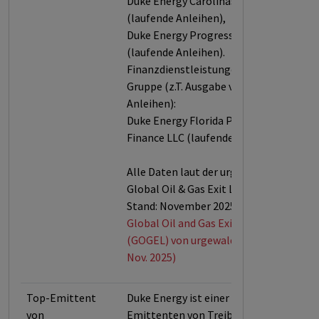
Duke Energy Carolinas LLC
(laufende Anleihen),
Duke Energy Progress LLC
(laufende Anleihen).
Finanzdienstleistungen für die
Gruppe (z.T. Ausgabe von
Anleihen):
Duke Energy Florida Project
Finance LLC (laufende Anleihen).
Alle Daten laut der urgewald
Global Oil & Gas Exit List (GOGEL,
Stand: November 2025).
Global Oil and Gas Exit List
(GOGEL) von urgewald (Stand:
Nov. 2025)
Top-Emittent
Duke Energy ist einer der größten
von
Emittenten von Treibhausgasen