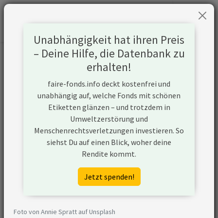
Unabhängigkeit hat ihren Preis
– Deine Hilfe, die Datenbank zu
Informationen zum Unternehmen
erhalten!
faire-fonds.info deckt kostenfrei und
Name
Duke Energy Corporation
unabhängig auf, welche Fonds mit schönen
Etiketten glänzen – und trotzdem in
Website
https://investors.duke-
Umweltzerstörung und
energy.com/overview/default.aspx
Menschenrechtsverletzungen investieren. So
siehst Du auf einen Blick, woher deine
Konflikte
Rendite kommt.
Kurzbeschreibung
Duke Energy Corporation ist ein
Jetzt spenden!
Unternehmen aus den USA, das
(ggf. über Tochtergesellschaften)
Strom aus Kohle gewinnt. Das
Foto von Annie Spratt auf Unsplash
Unternehmen baut zudem neue