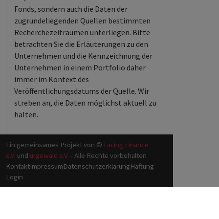
Fonds, sondern auch die Daten der
zugrundeliegenden Quellen bestimmten
Recherchezeiträumen unterliegen. Bitte
betrachten Sie die Erläuterungen zu den
Unternehmen und die Kennzeichnung der
Unternehmen in einem Portfolio daher
immer im Kontext des
Veröffentlichungsdatums der Quelle. Wir
streben an, die Daten möglichst aktuell zu
halten.
Ein gemeinsames Projekt von ©
Facing Finance
e.V.
und
urgewald e.V.
- Alle Rechte vorbehalten
Kontakt
Impressum
Datenschutzerklärung
Haftung
Login