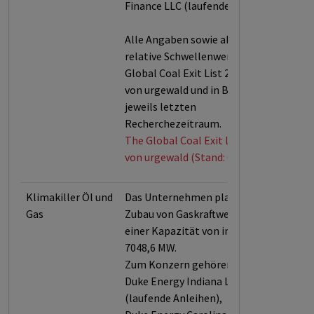
Finance LLC (laufende Anleihen).
Alle Angaben sowie absolute und
relative Schwellenwerte laut der
Global Coal Exit List 2025 (GCEL)
von urgewald und in Bezug auf den
jeweils letzten
Recherchezeitraum.
The Global Coal Exit List (GCEL)
von urgewald (Stand: Okt. 2025)
Klimakiller Öl und
Das Unternehmen plant einen
Gas
Zubau von Gaskraftwerken mit
einer Kapazität von insgesamt
7048,6 MW.
Zum Konzern gehören:
Duke Energy Indiana LLC
(laufende Anleihen),