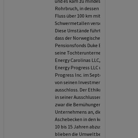
und es kam zu mindestens einem
Rohrbruch, in dessen Folge ein
Fluss über 100 km mit
Schwermetallen verseucht wurde.
Diese Umstände führten dazu,
dass der Norwegische
Pensionsfonds Duke Energy und
seine Tochterunternehmen Duke
Energy Carolinas LLC, Duke
Energy Progress LLC und Energy
Progress Inc. im September 2016
von seinen Investments
ausschloss. Der Ethikrat erkannte
in seiner Ausschlussempfehlung
zwar die Bemühungen des
Unternehmens an, die
Aschebecken in den kommenden
10 bis 15 Jahren abzusichern, doch
blieben die Umweltbelastungen