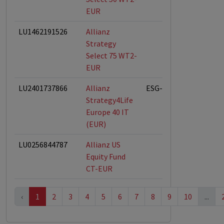
EUR
LU1462191526
Allianz
Strategy
Select 75 WT2-
EUR
LU2401737866
Allianz
ESG-Fonds
Strategy4Life
Europe 40 IT
(EUR)
LU0256844787
Allianz US
Equity Fund
CT-EUR
‹
1
2
3
4
5
6
7
8
9
10
...