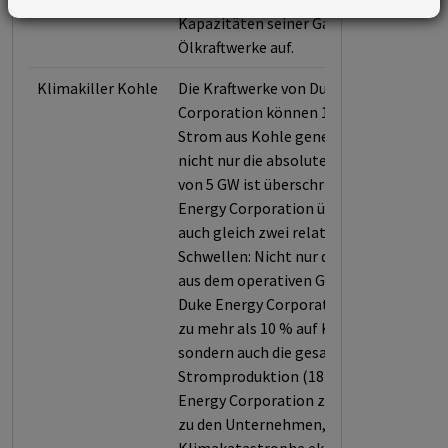
Kapazitäten seiner Gas- oder
Ölkraftwerke auf.
Klimakiller Kohle
Die Kraftwerke von Duke Energy
Corporation können 12202,5 MW
Strom aus Kohle generieren. Doch
nicht nur die absolute Schwelle
von 5 GW ist überschritten. Duke
Energy Corporation überschreitet
auch gleich zwei relative
Schwellen: Nicht nur der Umsatz
aus dem operativen Geschäft von
Duke Energy Corporation basiert
zu mehr als 10 % auf Kohle (13 %),
sondern auch die gesamte
Stromproduktion (18 %). Duke
Energy Corporation zählt daher
zu den Unternehmen, die die