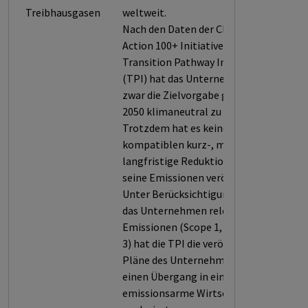
Treibhausgasen
weltweit.
Nach den Daten der Climate
Action 100+ Initiative bzw. der
Transition Pathway Initiative
(TPI) hat das Unternehmen sich
zwar die Zielvorgabe gegeben, bis
2050 klimaneutral zu sein.
Trotzdem hat es keine Paris-
kompatiblen kurz-, mittel- oder
langfristige Reduktionsziele für
seine Emissionen veröffentlicht.
Unter Berücksichtigung der für
das Unternehmen relevanten
Emissionen (Scope 1, 2 und/oder
3) hat die TPI die veröffentlichten
Pläne des Unternehmens für
einen Übergang in eine
emissionsarme Wirtschaft