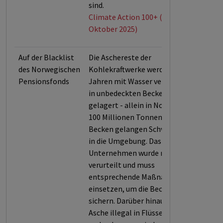
sind.
Climate Action 100+ (Stand:
Oktober 2025)
Auf der Blacklist
Die Aschereste der
des Norwegischen
Kohlekraftwerke werden seit
Pensionsfonds
Jahren mit Wasser vermischt und
in unbedeckten Becken im Boden
gelagert - allein in North Carolina
100 Millionen Tonnen. Aus diesen
Becken gelangen Schwermetalle
in die Umgebung. Das
Unternehmen wurde mehrfach
verurteilt und muss
entsprechende Maßnahmen
einsetzen, um die Becken zu
sichern. Darüber hinaus wurde die
Asche illegal in Flüsse gepumpt