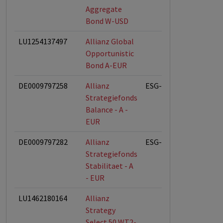
Aggregate
Bond W-USD
LU1254137497
Allianz Global
Opportunistic
Bond A-EUR
DE0009797258
Allianz
ESG-Fonds
Strategiefonds
Balance - A -
EUR
DE0009797282
Allianz
ESG-Fonds
Strategiefonds
Stabilitaet - A
- EUR
LU1462180164
Allianz
Strategy
Select 50 WT2-