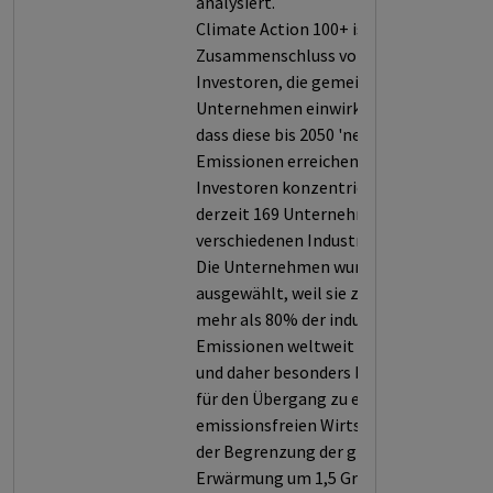
analysiert.
Climate Action 100+ ist ein
Zusammenschluss von
Investoren, die gemeinsam auf
Unternehmen einwirken wollen,
dass diese bis 2050 'net-zero'
Emissionen erreichen. Die
Investoren konzentrieren sich auf
derzeit 169 Unternehmen aus
verschiedenen Industriesektoren.
Die Unternehmen wurden
ausgewählt, weil sie zusammen
mehr als 80% der industriellen
Emissionen weltweit verursachen
und daher besonders bedeutsam
für den Übergang zu einer
emissionsfreien Wirtschaft und
der Begrenzung der globalen
Erwärmung um 1,5 Grad Celsius