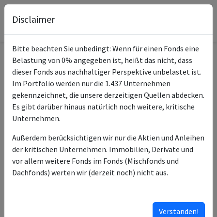
Disclaimer
Bitte beachten Sie unbedingt: Wenn für einen Fonds eine
Belastung von 0% angegeben ist, heißt das nicht, dass
Informationen zum Fonds
dieser Fonds aus nachhaltiger Perspektive unbelastet ist.
Im Portfolio werden nur die 1.437 Unternehmen
Allianz US Investment
gekennzeichnet, die unsere derzeitigen Quellen abdecken.
Name
Grade Credit AT-USD
Es gibt darüber hinaus natürlich noch weitere, kritische
Unternehmen.
ISIN des Fonds
LU2593588846
Außerdem berücksichtigen wir nur die Aktien und Anleihen
ISINs weiterer
LU2597687131
der kritischen Unternehmen. Immobilien, Derivate und
Anteilsklassen
LU2597687214
vor allem weitere Fonds im Fonds (Mischfonds und
LU2596535844
Dachfonds) werten wir (derzeit noch) nicht aus.
LU2607039513
LU2593588929
…
Verstanden!
ISINs ausklappen