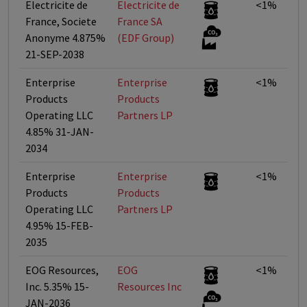
Electricite de
Electricite de
<1%
France, Societe
France SA
Anonyme 4.875%
(EDF Group)
21-SEP-2038
Enterprise
Enterprise
<1%
Products
Products
Operating LLC
Partners LP
4.85% 31-JAN-
2034
Enterprise
Enterprise
<1%
Products
Products
Operating LLC
Partners LP
4.95% 15-FEB-
2035
EOG Resources,
EOG
<1%
Inc. 5.35% 15-
Resources Inc
JAN-2036