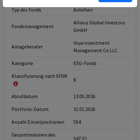
Typ des Fonds
Anleihen
Allianz Global Investors
Fondsmanagement
GmbH
Voya Investment
Anlageberater
Management Co LLC
Kategorie
ESG-Fonds
Klassifizierung nach SFDR
8
Abrufdatum
13.05.2026
Portfolio-Datum
31.01.2026
Anzahl Einzelpositionen
554
Gesamtvolumen des
547,01