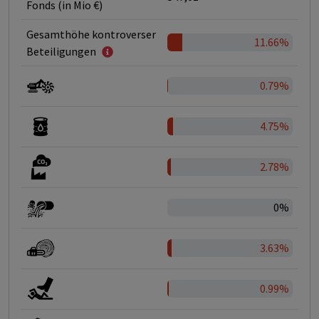
Fonds (in Mio €)
Gesamthöhe kontroverser
11.66%
Beteiligungen
0.79%
4.75%
2.78%
0%
3.63%
0.99%