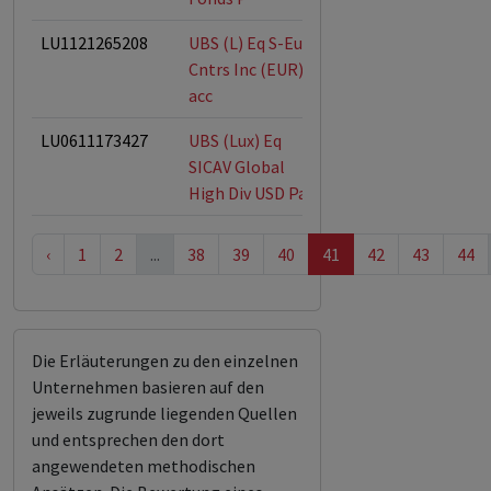
LU1121265208
UBS (L) Eq S-Euro
ESG-Fonds
Cntrs Inc (EUR) P-
acc
LU0611173427
UBS (Lux) Eq
ESG-Fonds
SICAV Global
High Div USD Pa
‹
1
2
...
38
39
40
41
42
43
44
Die Erläuterungen zu den einzelnen
Unternehmen basieren auf den
jeweils zugrunde liegenden Quellen
und entsprechen den dort
angewendeten methodischen