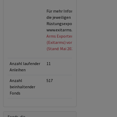
Für mehr Informationen über
die jeweiligen
Rüstungsexporte siehe
www.exitarms.org.
Arms Exporters Exit List
(Exitarms) von Facing Finance
(Stand: Mai 2026)
Anzahl laufender
11
Anleihen
Anzahl
517
beinhaltender
Fonds
Fonds, die