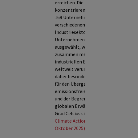
erreichen. Die Investoren
konzentrieren sich auf derzeit
169 Unternehmen aus
verschiedenen
Industriesektoren. Die
Unternehmen wurden
ausgewählt, weil sie
zusammen mehr als 80% der
industriellen Emissionen
weltweit verursachen und
daher besonders bedeutsam
für den Übergang zu einer
emissionsfreien Wirtschaft
und der Begrenzung der
globalen Erwärmung um 1,5
Grad Celsius sind.
Climate Action 100+ (Stand:
Oktober 2025)