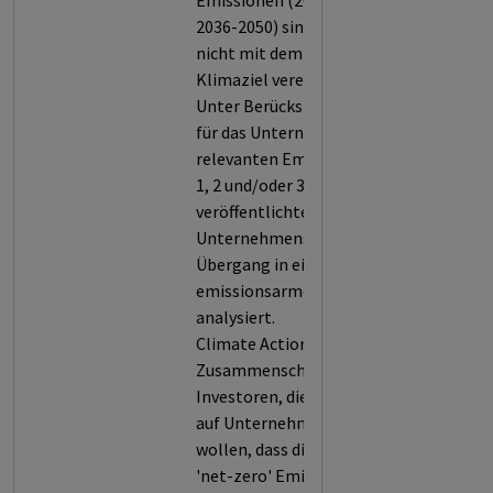
Emissionen (2029-2035 bzw.
2036-2050) sind trotzdem
nicht mit dem Pariser
Klimaziel vereinbar.
Unter Berücksichtigung der
für das Unternehmen
relevanten Emissionen (Scope
1, 2 und/oder 3) hat die TPI die
veröffentlichten Pläne des
Unternehmens für einen
Übergang in eine
emissionsarme Wirtschaft
analysiert.
Climate Action 100+ ist ein
Zusammenschluss von
Investoren, die gemeinsam
auf Unternehmen einwirken
wollen, dass diese bis 2050
'net-zero' Emissionen