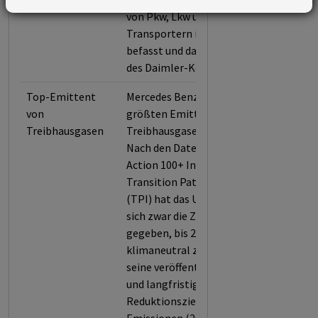
von Pkw, Lkw und
Transportern in Deutschland
befasst und das Management
des Daimler-Konzerns leitet.
Top-Emittent
Mercedes Benz ist einer der
von
größten Emittenten von
Treibhausgasen
Treibhausgasen weltweit.
Nach den Daten der Climate
Action 100+ Initiative bzw. der
Transition Pathway Initiative
(TPI) hat das Unternehmen
sich zwar die Zielvorgabe
gegeben, bis 2050
klimaneutral zu sein. Aber
seine veröffentlichten mittel-
und langfristigen
Reduktionszielen für seine