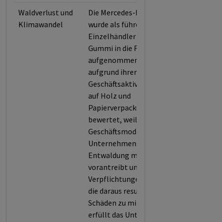
Waldverlust und
Die Mercedes-Benz Group
Klimawandel
wurde als führender
Einzelhändler von Leder und
Gummi in die Forest 500-Liste
aufgenommen und außerdem
aufgrund ihrer
Geschäftsaktivitäten in Bezug
auf Holz und
Papierverpackungen
bewertet, weil das
Geschäftsmodell des
Unternehmens die
Entwaldung maßgeblich
vorantreibt und es zu geringe
Verpflichtungen eingeht, um
die daraus resultierenden
Schäden zu minimieren. So
erfüllt das Unternehmen nur