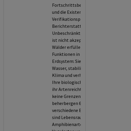
Fortschrittsberichterstattung
und die Existenz von
Verifikationsprozessen dieser
Berichterstattung (5).
Unbeschränkte Entwaldung
ist nicht akzeptabel, denn
Wälder erfüllen zentrale
Funktionen in unserem
Erdsystem: Sie filtern Luft und
Wasser, stabilisieren das
Klima und verhindern Erosion.
Ihre biologische Vielfalt und
ihr Artenreichtum kennen
keine Grenzen. Sie
beherbergen 60.000
verschiedene Baumarten und
sind Lebensraum für 80 % der
Amphibienarten, 75 % der