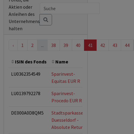
Aktien oder
Anleihen des
Unternehmens
halten
‹
1
2
...
38
39
40
41
42
43
44
ISIN des Fonds
Name
Bemerkung
Ges
LU0362354549
Sparinvest-
ESG-Fonds
Equitas EUR R
LU0139792278
Sparinvest-
ESG-Fonds
Procedo EUR R
DE000A0D8QM5
Stadtsparkasse
ESG-Fonds
Duesseldorf -
Absolute Return