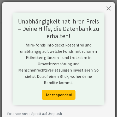
Unabhängigkeit hat ihren Preis
– Deine Hilfe, die Datenbank zu
Informationen zum Unternehmen
erhalten!
faire-fonds.info deckt kostenfrei und
Name
Mercedes Benz Group
unabhängig auf, welche Fonds mit schönen
Etiketten glänzen – und trotzdem in
Website
https://www.daimler.com/de/
Umweltzerstörung und
Menschenrechtsverletzungen investieren. So
Konflikte
siehst Du auf einen Blick, woher deine
Rendite kommt.
Kurzbeschreibung
Die Mercedes Benz Group
(ehemals Daimler AG) ist ein
Jetzt spenden!
in Deutschland ansässiges
Automobilunternehmen, das
sich mit der Entwicklung, der
Foto von Annie Spratt auf Unsplash
Produktion und dem Vertrieb