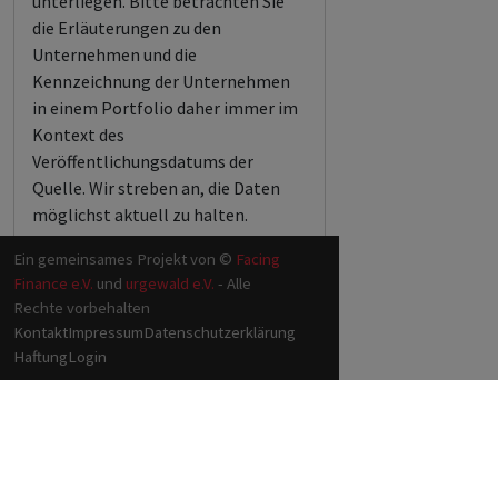
unterliegen. Bitte betrachten Sie
die Erläuterungen zu den
Unternehmen und die
Kennzeichnung der Unternehmen
in einem Portfolio daher immer im
Kontext des
Veröffentlichungsdatums der
Quelle. Wir streben an, die Daten
möglichst aktuell zu halten.
Ein gemeinsames Projekt von ©
Facing
Finance e.V.
und
urgewald e.V.
- Alle
Rechte vorbehalten
Kontakt
Impressum
Datenschutzerklärung
Haftung
Login