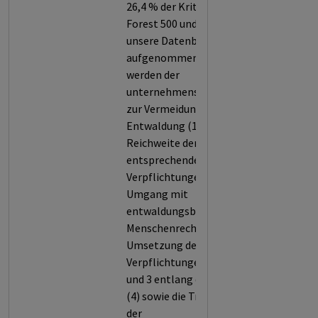
26,4 % der Kriterien von
Forest 500 und wird somit in
unsere Datenbank
aufgenommen. Bewertet
werden der
unternehmensweite Ansatz
zur Vermeidung von
Entwaldung (1), die Stärke und
Reichweite der
entsprechenden
Verpflichtungen (2), der
Umgang mit
entwaldungsbedingten
Menschenrechtsrisiken (3), die
Umsetzung der
Verpflichtungen in Kriterium 2
und 3 entlang der Lieferkette
(4) sowie die Transparenz bei
der