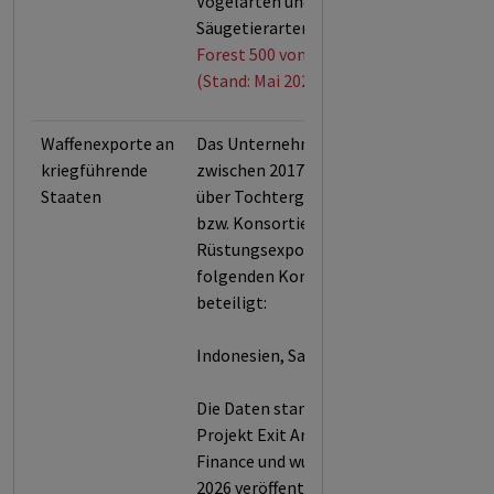
Vogelarten und 68 % der
Säugetierarten.
Forest 500 von Global Canopy
(Stand: Mai 2026)
Waffenexporte an
Das Unternehmen war
kriegführende
zwischen 2017 und 2025 direkt,
Staaten
über Tochtergesellschaften
bzw. Konsortien an
Rüstungsexporten in die
folgenden Konfliktstaaten
beteiligt:
Indonesien, Saudi-Arabien
Die Daten stammen aus dem
Projekt Exit Arms von Facing
Finance und wurden im Mai
2026 veröffentlicht.