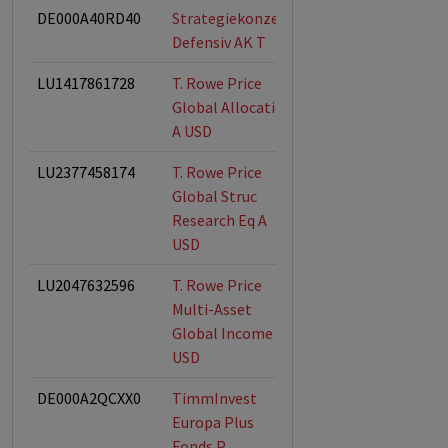
DE000A40RD40
Strategiekonzept
Defensiv AK T
LU1417861728
T. Rowe Price
ESG-Fonds
Global Allocation
A USD
LU2377458174
T. Rowe Price
ESG-Fonds
Global Struc
Research Eq A
USD
LU2047632596
T. Rowe Price
ESG-Fonds
Multi-Asset
Global Income A
USD
DE000A2QCXX0
TimmInvest
Europa Plus
Fonds P