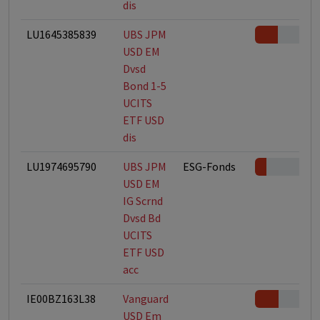
dis
LU1645385839
UBS JPM
USD EM
Dvsd
Bond 1-5
UCITS
ETF USD
dis
LU1974695790
UBS JPM
ESG-Fonds
USD EM
IG Scrnd
Dvsd Bd
UCITS
ETF USD
acc
IE00BZ163L38
Vanguard
USD Em