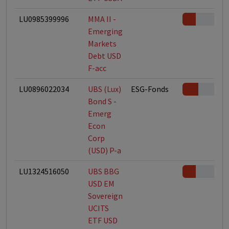
LU0985399996
MMA II -
Emerging
Markets
Debt USD
F-acc
LU0896022034
UBS (Lux)
ESG-Fonds
Bond S -
Emerg
Econ
Corp
(USD) P-a
LU1324516050
UBS BBG
USD EM
Sovereign
UCITS
ETF USD