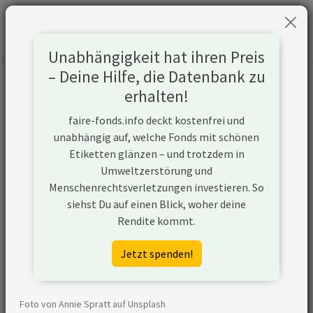
Unabhängigkeit hat ihren Preis
– Deine Hilfe, die Datenbank zu
Informationen zum Unternehmen
erhalten!
faire-fonds.info deckt kostenfrei und
Name
State Oil Company of the
unabhängig auf, welche Fonds mit schönen
Azerbaijan Republic (SOCAR)
Etiketten glänzen – und trotzdem in
Umweltzerstörung und
Website
https://socar.az
Menschenrechtsverletzungen investieren. So
siehst Du auf einen Blick, woher deine
Konflikte
Rendite kommt.
Kurzbeschreibung
State Oil Company of the
Jetzt spenden!
Azerbaijan Republic (SOCAR) ist
ein Unternehmen aus
Aserbaidschan, das in der Öl- und
Foto von Annie Spratt auf Unsplash
Gasförderung aktiv ist. Zudem