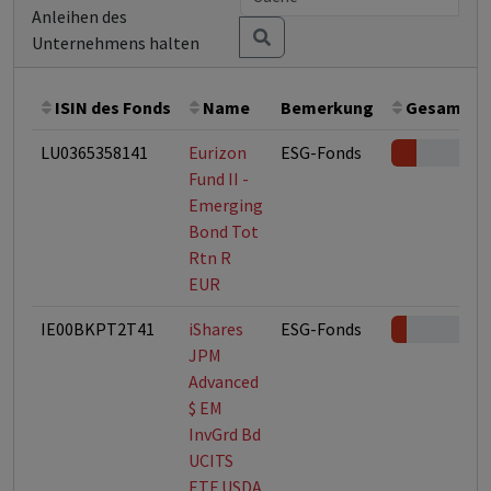
Anleihen des
Unternehmens halten
ISIN des Fonds
Name
Bemerkung
Gesamthöh
LU0365358141
Eurizon
ESG-Fonds
Fund II -
Emerging
Bond Tot
Rtn R
EUR
IE00BKPT2T41
iShares
ESG-Fonds
JPM
Advanced
$ EM
InvGrd Bd
UCITS
ETF USDA