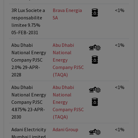
3R Lux Societe a
Brava Energia
<1%
responsabilite
SA
limitee 9.75%
05-FEB-2031
Abu Dhabi
Abu Dhabi
<1%
National Energy
National
Company PJSC
Energy
2.0% 29-APR-
Company PJSC
2028
(TAQA)
Abu Dhabi
Abu Dhabi
<1%
National Energy
National
Company PJSC
Energy
4.875% 23-APR-
Company PJSC
2030
(TAQA)
Adani Electricity
Adani Group
<1%
Mumbai Limited