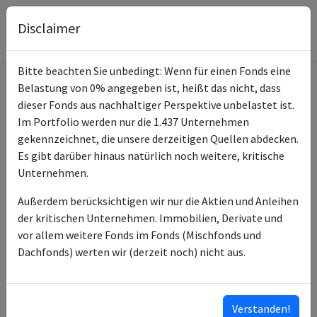
Disclaimer
Bitte beachten Sie unbedingt: Wenn für einen Fonds eine
Belastung von 0% angegeben ist, heißt das nicht, dass
Informationen zum Fonds
dieser Fonds aus nachhaltiger Perspektive unbelastet ist.
Im Portfolio werden nur die 1.437 Unternehmen
MMA II - Emerging
gekennzeichnet, die unsere derzeitigen Quellen abdecken.
Name
Markets Debt USD F-acc
Es gibt darüber hinaus natürlich noch weitere, kritische
Unternehmen.
ISIN des Fonds
LU0985399996
Außerdem berücksichtigen wir nur die Aktien und Anleihen
ISINs weiterer
LU1749433899
der kritischen Unternehmen. Immobilien, Derivate und
Anteilsklassen
LU0985400083
vor allem weitere Fonds im Fonds (Mischfonds und
LU0985400166
Dachfonds) werten wir (derzeit noch) nicht aus.
LU0985400323
LU0985400596
…
Verstanden!
ISINs ausklappen