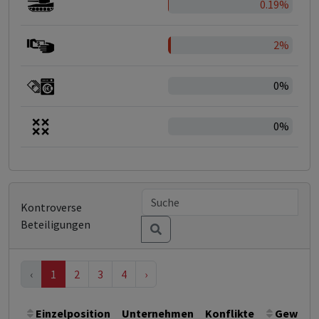
0.19%
2%
0%
0%
Kontroverse
Beteiligungen
‹
1
2
3
4
›
Einzelposition
Unternehmen
Konflikte
Gewicht