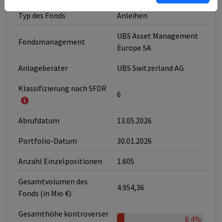
Typ des Fonds
Anleihen
UBS Asset Management
Fondsmanagement
Europe SA
Anlageberater
UBS Switzerland AG
Klassifizierung nach SFDR
6
Abrufdatum
13.05.2026
Portfolio-Datum
30.01.2026
Anzahl Einzelpositionen
1.605
Gesamtvolumen des
4.954,36
Fonds (in Mio €)
Gesamthöhe kontroverser
8.4%